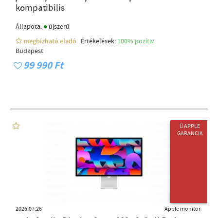
kompatibilis
●
Állapota:
újszerű
megbízható eladó
Értékelések:
100% pozítiv
Budapest
99 990 Ft
 APPLE
GARANCIA
ÚJ TERMÉK
2026.07.26
Apple monitor