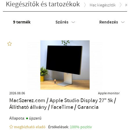
Kiegészítők és tartozékok
Mac kiegészítők
Ki
9
termék
Szűrés
Rendezés
2026.08.06
Apple monitor
MacSzerez.com / Apple Studio Display 27" 5k /
Állítható állvány / FaceTime / Garancia
●
Állapota:
újszerű
megbízható eladó
Értékelések:
100% pozítiv