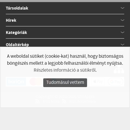
Társoldalak
Hírek
Kategóriák
Oldaltérkép
A weboldal sütiket (cookie-kat) használ, hogy biztonságos
Kapcsolat
böngészés mellett a legjobb felhasználói élményt nyújtsa.
Részletes információ a sütikről
.
Tudomásul vettem
Copyright © 2010-2026 StillApple
RSS hírek
RSS hirdetések