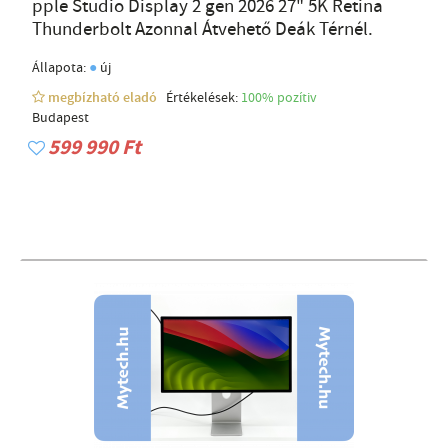
pple Studio Display 2 gen 2026 27" 5K Retina
Thunderbolt Azonnal Átvehető Deák Térnél.
●
Állapota:
új
megbízható eladó
Értékelések:
100% pozítiv
Budapest
599 990 Ft