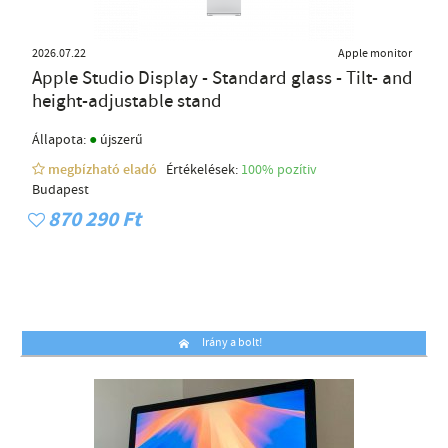
2026.07.22
Apple monitor
Apple Studio Display - Standard glass - Tilt- and
height-adjustable stand
●
Állapota:
újszerű
megbízható eladó
Értékelések:
100% pozítiv
Budapest
870 290 Ft
Irány a bolt!