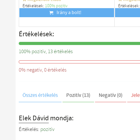
Értékelések:
100% pozítiv
Értékelések
Budapest
Irány a bolt!
Budapest
Értékelések:
100% pozitív, 13 értékelés
0%
0% negatív, 0 értékelés
Összes értékelés
Pozitív (13)
Negatív (0)
Jele
Elek Dávid
mondja:
Értékelés:
pozitív