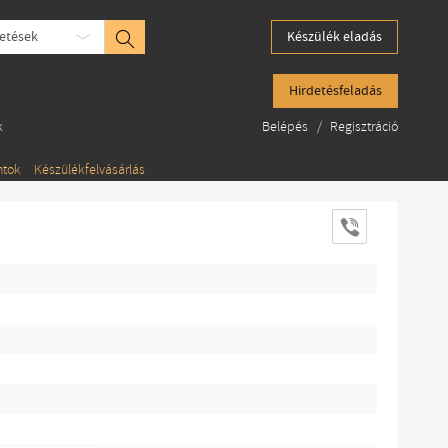
etések
Készülék eladás
Hirdetésfeladás
k
Belépés
/
Regisztráció
ntok
Készülékfelvásárlás