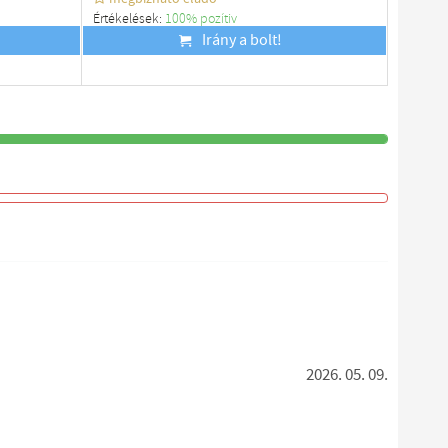
Értékelések:
100% pozítiv
Budapest
Irány a bolt!
2026. 05. 09.