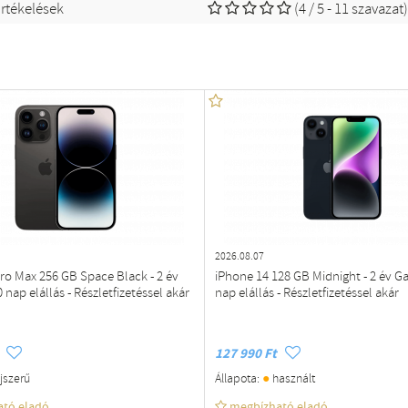
rtékelések
(4 / 5 - 11 szavazat
2026.08.07
ro Max 256 GB Space Black - 2 év
iPhone 14 128 GB Midnight - 2 év Ga
 nap elállás - Részletfizetéssel akár
nap elállás - Részletfizetéssel akár
127 990 Ft
●
jszerű
Állapota:
használt
ató eladó
megbízható eladó