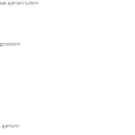
sak ajánlani tudom.
k gondolom.
k ajánlom!