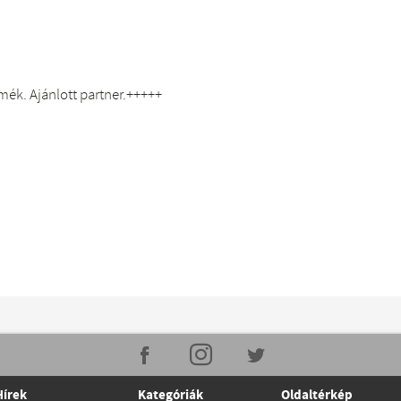
mék. Ajánlott partner.+++++
Hírek
Kategóriák
Oldaltérkép