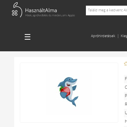
☰
Apróhirdetések
Kie
F
P
R
U
H