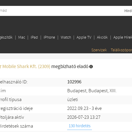
Hird
gészítők
Mac
iPad
iPhone
Watch
Apple TV
Akciók
Apple Híre
Szervizek
Találkozópo
Mobile Shark Kft. (2309)
megbízható eladó
elhasználó ID:
102996
Cím
Budapest, Budapest, XIII.
rofil típusa
üzleti
egisztráció ideje
2022.09.23 - 3 éve
toljára aktív
2026-07-23 13:27
irdetések száma
130 hirdetés