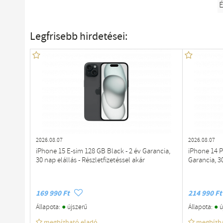
É
Legfrisebb hirdetései:
2026.08.07
2026.08.07
iPhone 15 E-sim 128 GB Black - 2 év Garancia,
iPhone 14 P
30 nap elállás - Részletfizetéssel akár
Garancia, 30
169 990 Ft
214 990 Ft
●
●
Állapota:
újszerű
Állapota:
ú
megbízható eladó
megbízh