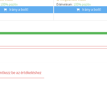
:
100% pozítiv
Értékelések:
100% pozítiv
Irány a bolt!
Budapest
Irány a bolt!
100%
ntkezz be az értékeléshez