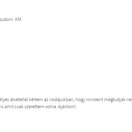
i tudom. KM.
élyes átvétellel kértem az irodájukban, hogy mindent megtudjak né
is amit csak szerettem volna. Ajánlom!