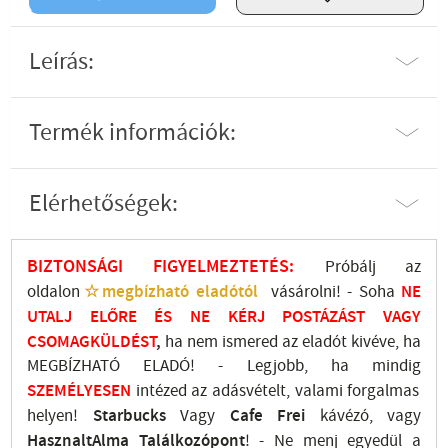
Leírás:
Termék információk:
Elérhetőségek:
BIZTONSÁGI FIGYELMEZTETÉS:
Próbálj az
oldalon
☆megbízható eladótól
vásárolni! - Soha
NE
UTALJ
ELŐRE ÉS NE KÉRJ POSTÁZÁST VAGY
CSOMAGKÜLDÉST
,
ha nem ismered az eladót kivéve, ha
MEGBÍZHATÓ ELADÓ! - Legjobb, ha mindig
SZEMÉLYESEN
intézed az adásvételt, valami forgalmas
helyen!
Starbucks
Vagy
Cafe Frei
kávézó, vagy
HasznaltAlma
Találkozópont
!
- Ne menj
egyedül a