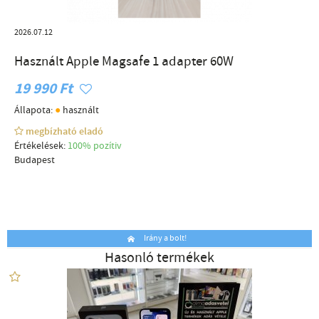
2026.07.12
Használt Apple Magsafe 1 adapter 60W
19 990 Ft
●
Állapota:
használt
megbízható eladó
Értékelések:
100% pozítiv
Budapest
Irány a bolt!
Hasonló termékek