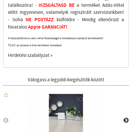
találkozóra! -
VIZSGÁLTASD
BE
a terméket Adás-Vétel
előtt ingyenesen, valamelyik regisztrált
szervizünkben
!
-
Soha
NE
POSTÁZZ
külföldre
- Mindig ellenőrizd a
hivatalos
Apple GARANCIÁT!
A HasznaltAlma.hu nem vállal felelősséget a hirdetésben szereplő termékekért!
TILOS az oldalon a klón termékek hirdetése!
Hirdetési szabályzat »
Válogass a legjobb kiegészítők között