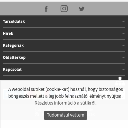
Társoldalak
Hírek
Kategóriák
Oldaltérkép
Kapcsolat
A weboldal sütiket (cookie-kat) használ, hogy biztonságos
böngészés mellett a legjobb felhasználói élményt nyújtsa.
Részletes információ a sütikről
.
Copyright © 2010-2026 StillApple
RSS hírek
RSS hirdetések
Tudomásul vettem