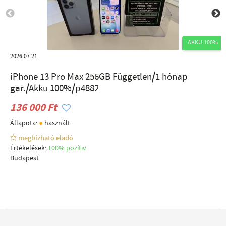
AKKU:100%
2026.07.21
iPhone 13 Pro Max 256GB Független/1 hónap
gar./Akku 100%/p4882
136 000 Ft
●
Állapota:
használt
megbízható eladó
Értékelések:
100% pozítiv
Budapest