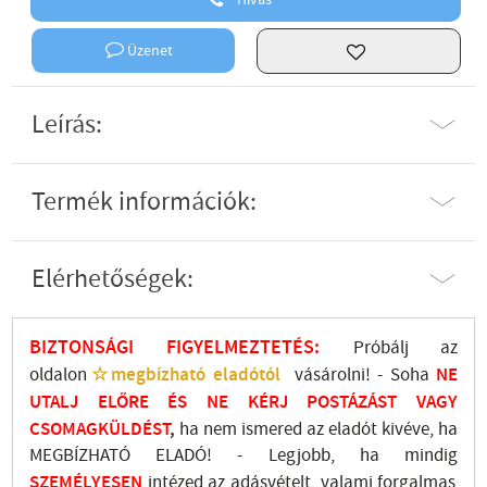
Hívás
Üzenet
Leírás:
Termék információk:
Elérhetőségek:
BIZTONSÁGI FIGYELMEZTETÉS:
Próbálj az
oldalon
☆megbízható eladótól
vásárolni! - Soha
NE
UTALJ
ELŐRE ÉS NE KÉRJ POSTÁZÁST VAGY
CSOMAGKÜLDÉST
,
ha nem ismered az eladót kivéve, ha
MEGBÍZHATÓ ELADÓ! - Legjobb, ha mindig
SZEMÉLYESEN
intézed az adásvételt, valami forgalmas