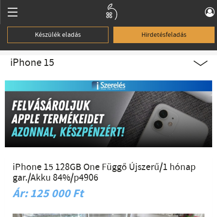
Készülék eladás
Hirdetésfeladás
iPhone 15
iPhone 15 128GB One Függő Újszerű/1 hónap
gar./Akku 84%/p4906
Ár: 125 000 Ft