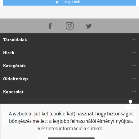
Irány a bolt!
Társoldalak
Hírek
Kategóriák
Oldaltérkép
Kapcsolat
A weboldal sütiket (cookie-kat) használ, hogy biztonságos
böngészés mellett a legjobb felhasználói élményt nyújtsa.
Részletes információ a sütikről
.
Copyright © 2010-2026 StillApple