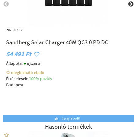
2026.07.17
Sandberg Solar Charger 40W QC3.0 PD DC
54 491 Ft
●
Állapota:
újszerű
megbízható eladó
Értékelések:
100% pozítiv
Budapest
Irány a bolt!
Hasonló termékek