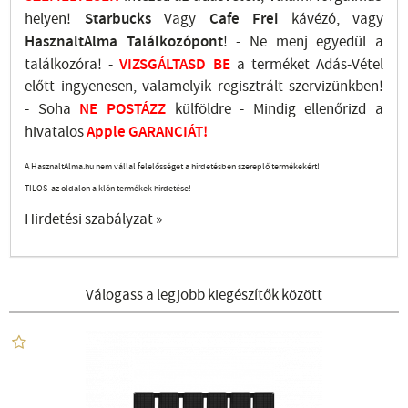
helyen!
Starbucks
Vagy
Cafe Frei
kávézó, vagy
HasznaltAlma
Találkozópont
!
- Ne menj
egyedül a
találkozóra! -
VIZSGÁLTASD
BE
a terméket Adás-Vétel
előtt ingyenesen, valamelyik regisztrált
szervizünkben
!
-
Soha
NE
POSTÁZZ
külföldre
- Mindig ellenőrizd a
hivatalos
Apple GARANCIÁT!
A HasznaltAlma.hu nem vállal felelősséget a hirdetésben szereplő termékekért!
TILOS az oldalon a klón termékek hirdetése!
Hirdetési szabályzat »
Válogass a legjobb kiegészítők között