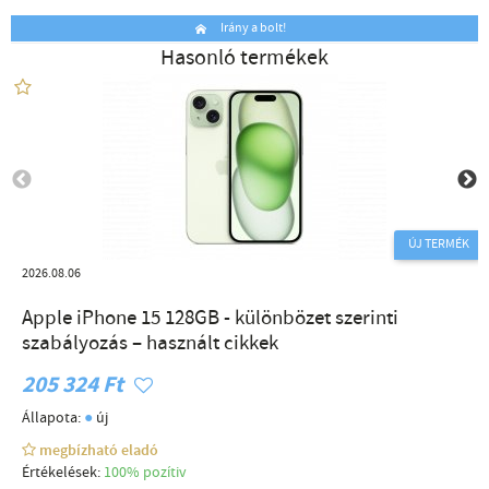
Irány a bolt!
Hasonló termékek
ÚJ TERMÉK
2026.08.06
Apple iPhone 15 128GB - különbözet szerinti
szabályozás – használt cikkek
205 324 Ft
●
Állapota:
új
megbízható eladó
Értékelések:
100% pozítiv