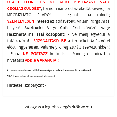
UTALJ
ELŐRE ÉS NE KÉRJ POSTÁZÁST VAGY
CSOMAGKÜLDÉST
,
ha nem ismered az eladót kivéve, ha
MEGBÍZHATÓ ELADÓ! - Legjobb, ha mindig
SZEMÉLYESEN
intézed az adásvételt, valami forgalmas
helyen!
Starbucks
Vagy
Cafe Frei
kávézó, vagy
HasznaltAlma
Találkozópont
!
- Ne menj
egyedül a
találkozóra! -
VIZSGÁLTASD
BE
a terméket Adás-Vétel
előtt ingyenesen, valamelyik regisztrált
szervizünkben
!
-
Soha
NE
POSTÁZZ
külföldre
- Mindig ellenőrizd a
hivatalos
Apple GARANCIÁT!
A HasznaltAlma.hu nem vállal felelősséget a hirdetésben szereplő termékekért!
TILOS az oldalon a klón termékek hirdetése!
Hirdetési szabályzat »
Válogass a legjobb kiegészítők között