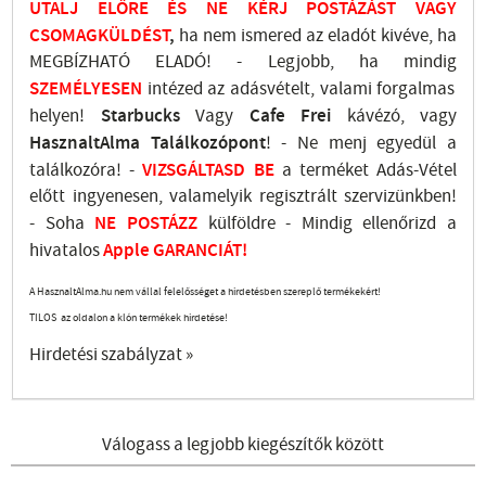
UTALJ
ELŐRE ÉS NE KÉRJ POSTÁZÁST VAGY
CSOMAGKÜLDÉST
,
ha nem ismered az eladót kivéve, ha
MEGBÍZHATÓ ELADÓ! - Legjobb, ha mindig
SZEMÉLYESEN
intézed az adásvételt, valami forgalmas
helyen!
Starbucks
Vagy
Cafe Frei
kávézó, vagy
HasznaltAlma
Találkozópont
!
- Ne menj
egyedül a
találkozóra! -
VIZSGÁLTASD
BE
a terméket Adás-Vétel
előtt ingyenesen, valamelyik regisztrált
szervizünkben
!
-
Soha
NE
POSTÁZZ
külföldre
- Mindig ellenőrizd a
hivatalos
Apple GARANCIÁT!
A HasznaltAlma.hu nem vállal felelősséget a hirdetésben szereplő termékekért!
TILOS az oldalon a klón termékek hirdetése!
Hirdetési szabályzat »
Válogass a legjobb kiegészítők között