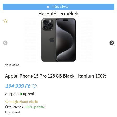
Irány a bolt!
Hasonló termékek
2026.08.06
Apple iPhone 15 Pro 128 GB Black Titanium 100%
194 999 Ft
●
Állapota:
újszerű
megbízható eladó
Értékelések:
100% pozítiv
Budapest