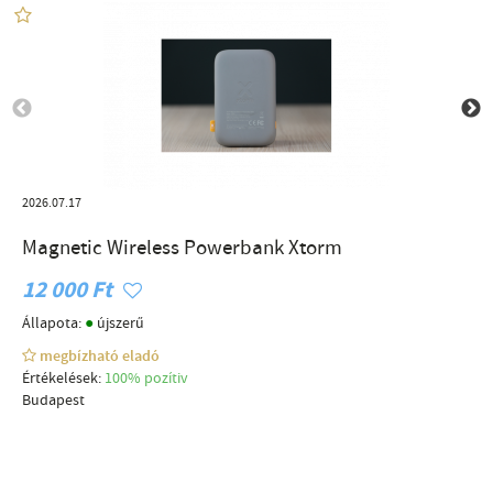
2026.07.17
Magnetic Wireless Powerbank Xtorm
12 000 Ft
●
Állapota:
újszerű
megbízható eladó
Értékelések:
100% pozítiv
Budapest