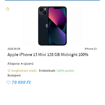
2026.08.08
iPhone 13
Apple iPhone 13 Mini 128 GB Midnight 100%
●
Állapota:
újszerű
megbízható eladó
Értékelések:
100% pozítiv
Budapest
79 999 Ft