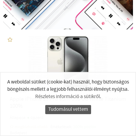
A weboldal sütiket (cookie-kat) használ, hogy biztonságos
böngészés mellett a legjobb felhasználói élményt nyújtsa.
2026.08.08
iPhone 15
Részletes információ a sütikről
.
Apple iPhone 15 Pro eSIM 256 GB White Titanium
100%
Tudomásul vettem
●
Állapota:
újszerű
megbízható eladó
Értékelések:
100% pozítiv
Budapest