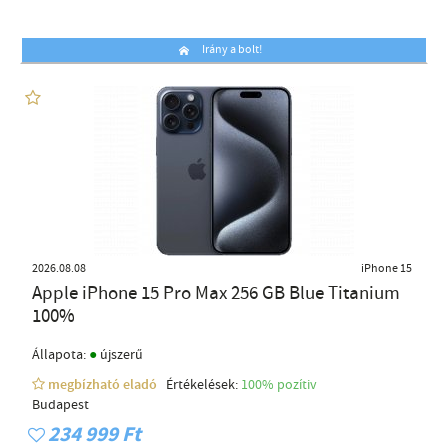
Irány a bolt!
2026.08.08
iPhone 15
Apple iPhone 15 Pro Max 256 GB Blue Titanium
100%
●
Állapota:
újszerű
megbízható eladó
Értékelések:
100% pozítiv
Budapest
234 999 Ft