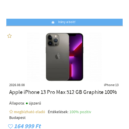
Irány a bolt!
2026.08.08
iPhone 13
Apple iPhone 13 Pro Max 512 GB Graphite 100%
●
Állapota:
újszerű
megbízható eladó
Értékelések:
100% pozítiv
Budapest
164 999 Ft