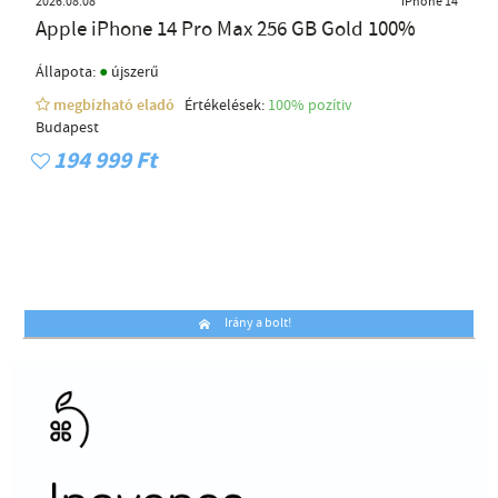
2026.08.08
iPhone 14
Apple iPhone 14 Pro Max 256 GB Gold 100%
●
Állapota:
újszerű
megbízható eladó
Értékelések:
100% pozítiv
Budapest
194 999 Ft
Irány a bolt!