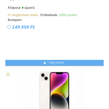
●
Állapota:
újszerű
megbízható eladó
Értékelések:
100% pozítiv
Budapest
149 999 Ft
Irány a bolt!