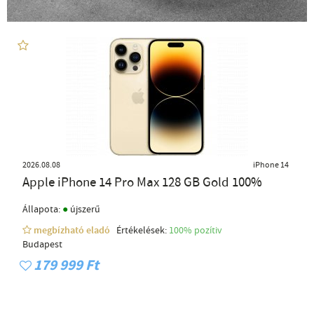
2026.08.08
iPhone 14
Apple iPhone 14 Pro Max 128 GB Gold 100%
●
Állapota:
újszerű
megbízható eladó
Értékelések:
100% pozítiv
Budapest
179 999 Ft