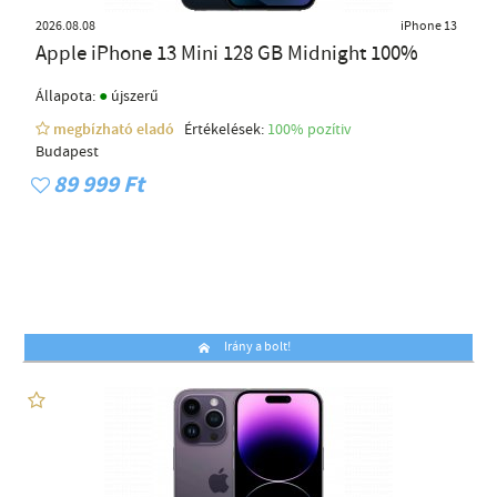
2026.08.08
iPhone 13
Apple iPhone 13 Mini 128 GB Midnight 100%
●
Állapota:
újszerű
megbízható eladó
Értékelések:
100% pozítiv
Budapest
89 999 Ft
Irány a bolt!