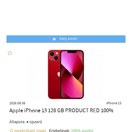
Irány a bolt!
2026.08.08
iPhone 13
Apple iPhone 13 128 GB PRODUCT RED 100%
●
Állapota:
újszerű
megbízható eladó
Értékelések:
100% pozítiv