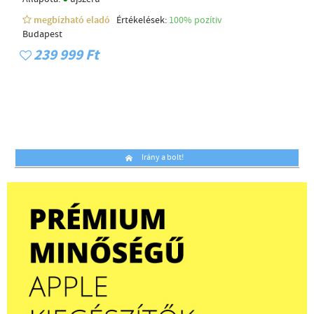
megbízható eladó
Értékelések:
100% pozítiv
Budapest
239 999 Ft
Irány a bolt!