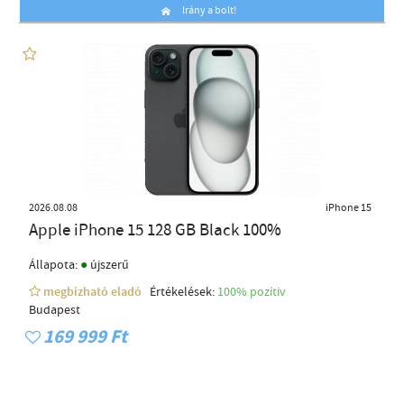
Irány a bolt!
2026.08.08
iPhone 15
Apple iPhone 15 128 GB Black 100%
●
Állapota:
újszerű
megbízható eladó
Értékelések:
100% pozítiv
Budapest
169 999 Ft