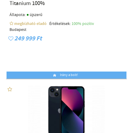
Titanium 100%
●
Állapota:
újszerű
megbízható eladó
Értékelések:
100% pozítiv
Budapest
249 999 Ft
Irány a bolt!