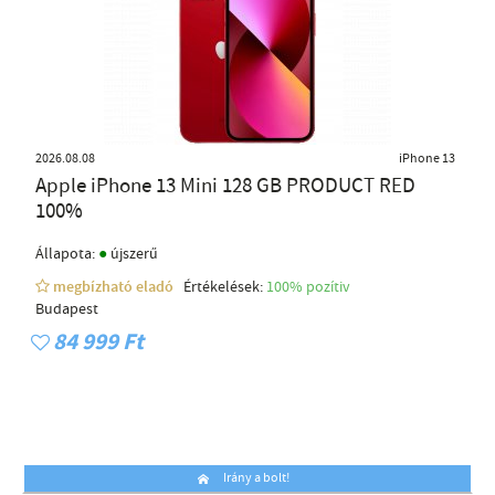
2026.08.08
iPhone 13
Apple iPhone 13 Mini 128 GB PRODUCT RED
100%
●
Állapota:
újszerű
megbízható eladó
Értékelések:
100% pozítiv
Budapest
84 999 Ft
Irány a bolt!