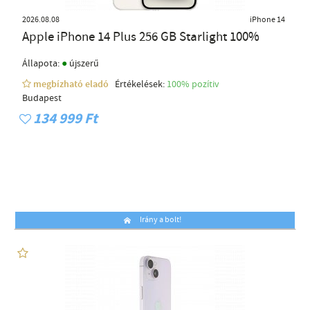
2026.08.08
iPhone 14
Apple iPhone 14 Plus 256 GB Starlight 100%
●
Állapota:
újszerű
megbízható eladó
Értékelések:
100% pozítiv
Budapest
134 999 Ft
Irány a bolt!