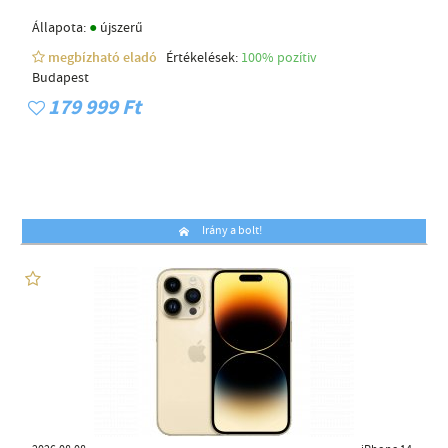
●
Állapota:
újszerű
megbízható eladó
Értékelések:
100% pozítiv
Budapest
179 999 Ft
Irány a bolt!