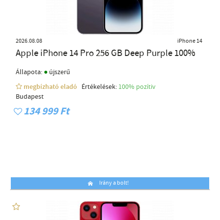
2026.08.08
iPhone 14
Apple iPhone 14 Pro 256 GB Deep Purple 100%
●
Állapota:
újszerű
megbízható eladó
Értékelések:
100% pozítiv
Budapest
134 999 Ft
Irány a bolt!