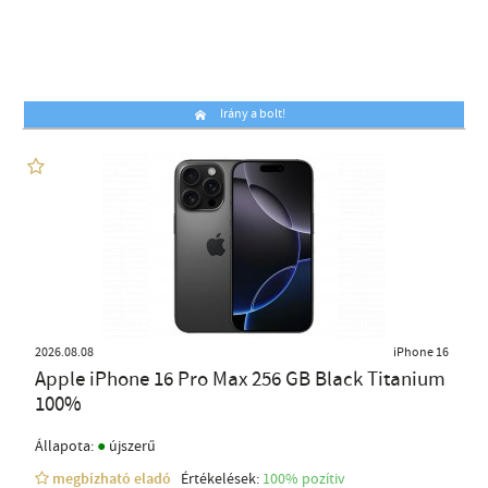
Irány a bolt!
2026.08.08
iPhone 16
Apple iPhone 16 Pro Max 256 GB Black Titanium
100%
●
Állapota:
újszerű
megbízható eladó
Értékelések:
100% pozítiv