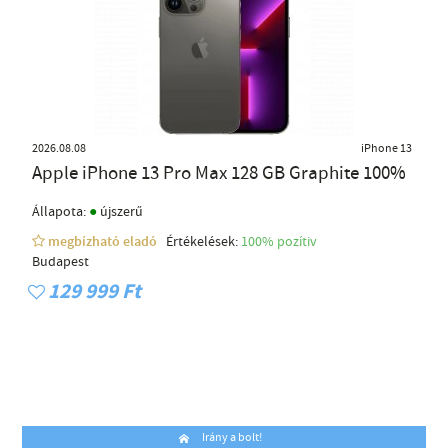
2026.08.08
iPhone 13
Apple iPhone 13 Pro Max 128 GB Graphite 100%
●
Állapota:
újszerű
megbízható eladó
Értékelések:
100% pozítiv
Budapest
129 999 Ft
Irány a bolt!