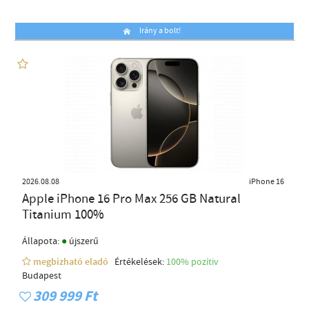
Irány a bolt!
2026.08.08
iPhone 16
Apple iPhone 16 Pro Max 256 GB Natural
Titanium 100%
●
Állapota:
újszerű
megbízható eladó
Értékelések:
100% pozítiv
Budapest
309 999 Ft