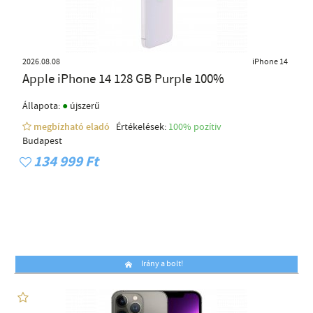
2026.08.08
iPhone 14
Apple iPhone 14 128 GB Purple 100%
●
Állapota:
újszerű
megbízható eladó
Értékelések:
100% pozítiv
Budapest
134 999 Ft
Irány a bolt!