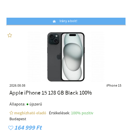
Irány a bolt!
2026.08.08
iPhone 15
Apple iPhone 15 128 GB Black 100%
●
Állapota:
újszerű
megbízható eladó
Értékelések:
100% pozítiv
Budapest
164 999 Ft