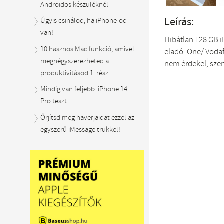
Androidos készüléknél
Leírás:
Úgyis csinálod, ha iPhone-od
van!
Hibátlan 128 GB i
10 hasznos Mac funkció, amivel
eladó. One/ Vodaf
megnégyszerezheted a
nem érdekel, szem
produktivitásod 1. rész
Mindig van feljebb: iPhone 14
Pro teszt
Őrjítsd meg haverjaidat ezzel az
egyszerű iMessage trükkel!