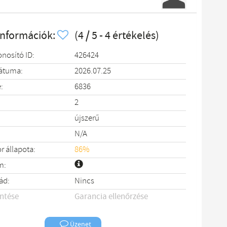
információk:
(4 / 5 - 4 értékelés)
onosító ID:
426424
dátuma:
2026.07.25
:
6836
2
újszerű
N/A
 állapota:
86%
m:
ád:
Nincs
entése
Garancia ellenőrzése
Üzenet