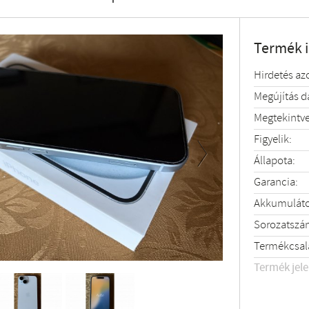
Termék 
Hirdetés az
Megújítás 
Megtekintve
Figyelik:
Állapota:
Next
Garancia:
Akkumulátor
Sorozatszá
Termékcsal
Termék jel