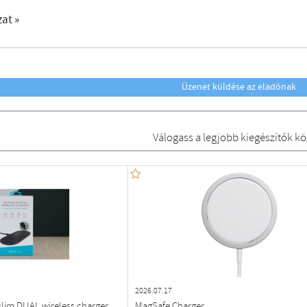
zat »
Üzenet küldése az eladónak
Válogass a legjobb kiegészítők kö
2026.07.17
slim DUAL wireless charger
MagSafe Charger