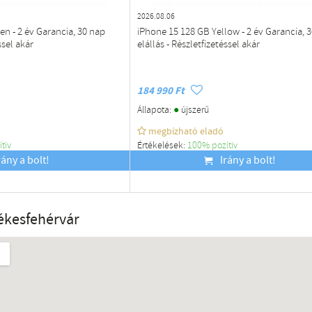
2026.08.06
n - 2 év Garancia, 30 nap
iPhone 15 128 GB Yellow - 2 év Garancia, 
ssel akár
elállás - Részletfizetéssel akár
184 990 Ft
●
Állapota:
újszerű
megbízható eladó
ítiv
Értékelések:
100% pozítiv
rány a bolt!
Budapest
Irány a bolt!
ékesfehérvár