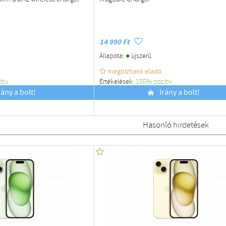
14 990 Ft
●
Állapota:
újszerű
megbízható eladó
ítiv
Értékelések:
100% pozítiv
rány a bolt!
Budapest
Irány a bolt!
Hasonló hirdetések