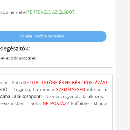
ÉRTÉKELD AZ ELADÓT
tad a terméket?
Mónika További hirdetése
kiegészítők:
lek és töltő adapterek
olni! - Soha
NE UTALJ
ELŐRE ÉS NE KÉRJ POSTÁZÁST
DÓ! - Legjobb, ha mindig
SZEMÉLYESEN
intézed az
tAlma
Találkozópont
!
- Ne menj
egyedül a találkozóra! -
zervizünkben
! -
Soha
NE
POSTÁZZ
külföldre
- Mindig