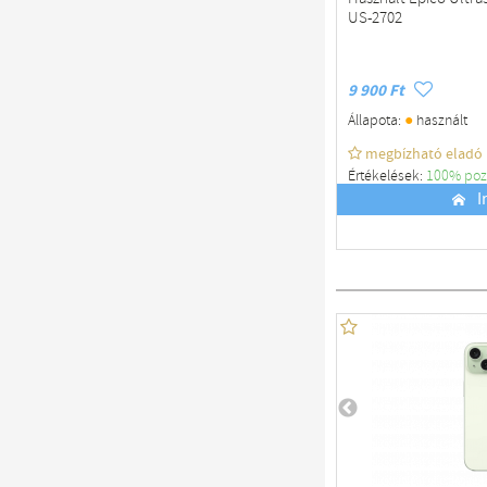
US-2702
9 900 Ft
●
Állapota:
használt
megbízható eladó
Értékelések:
100% poz
Budapest
I