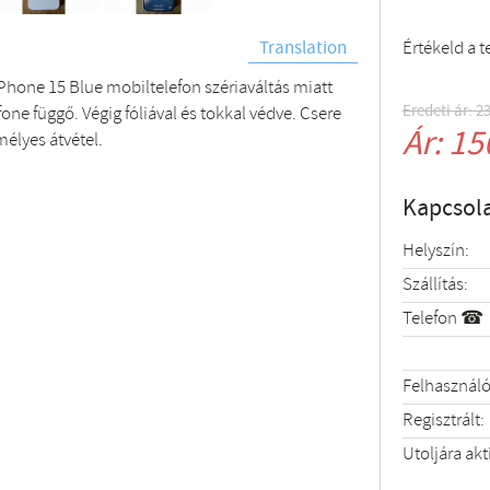
Értékeld a 
Translation
Phone 15 Blue mobiltelefon szériaváltás miatt
Eredeti ár: 2
one függő. Végig fóliával és tokkal védve. Csere
Ár: 15
élyes átvétel.
Kapcsola
Helyszín:
Szállítás:
Telefon ☎
Felhasználó
Regisztrált:
Utoljára akt