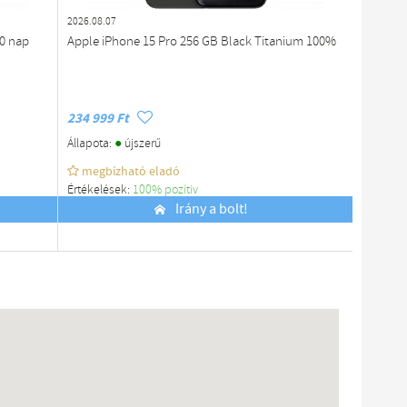
2026.08.07
2026.08.0
30 nap
Apple iPhone 15 Pro 256 GB Black Titanium 100%
Apple i
234 999 Ft
194 999
●
Állapota:
újszerű
Állapota
megbízható eladó
megb
Értékelések:
100% pozítiv
Értékelé
Budapest
Irány a bolt!
Budapes