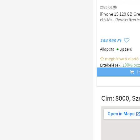
2026.08.06
iPhone 15 128 GB Gree
elállás - Részletfizeté
184 990 Ft
●
Állapota:
újszerű
megbízható eladó
Értékelések:
100% poz
Budapest
I
Cím: 8000, Sz