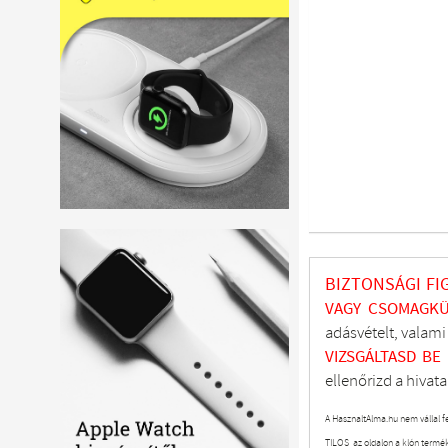
BIZTONSÁGI FI
VAGY CSOMAGKÜ
adásvételt, valam
VIZSGÁLTASD
BE
ellenőrizd a hivata
A HasznaltAlma.hu nem vállal f
TILOS az oldalon a klón termé