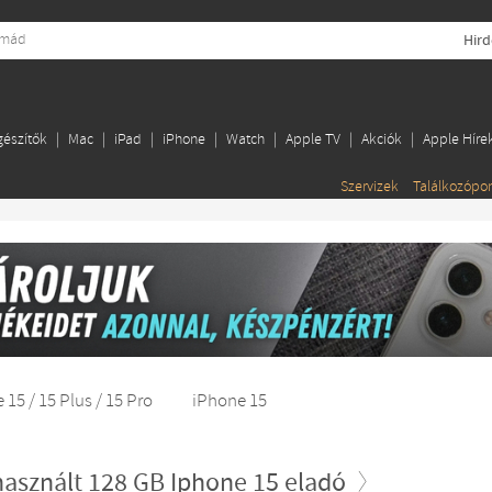
Hird
gészítők
Mac
iPad
iPhone
Watch
Apple TV
Akciók
Apple Híre
Szervizek
Találkozópo
 15 / 15 Plus / 15 Pro
iPhone 15
használt 128 GB Iphone 15 eladó