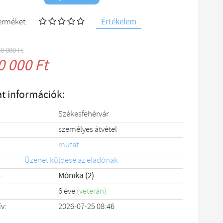
Értékelem
terméket:
30 000 Ft
0 000 Ft
t információk:
Székesfehérvár
személyes átvétel
mutat
Üzenet küldése az eladónak
 :
Mónika (2)
6 éve
(veterán)
ív:
2026-07-25 08:46