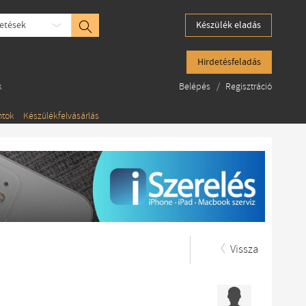
etések
Készülék eladás
Hirdetésfeladás
k
Belépés
/
Regisztráció
ntok
Készülékfelvásárlás
Vissza