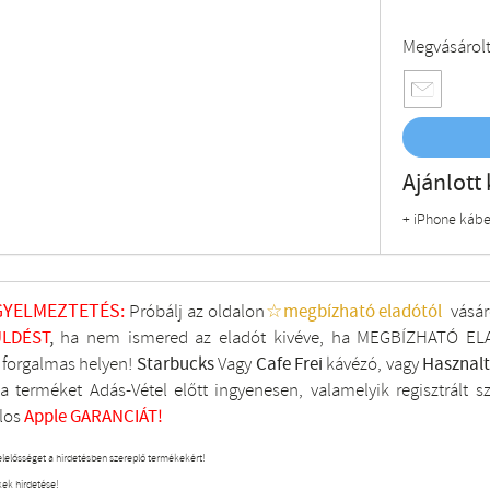
Megvásárol
Ajánlott 
+ iPhone kábe
GYELMEZTETÉS:
Próbálj az oldalon
☆megbízható eladótól
vásár
LDÉST
,
ha nem ismered az eladót kivéve, ha MEGBÍZHATÓ ELA
i forgalmas helyen!
Starbucks
Vagy
Cafe Frei
kávézó, vagy
Hasznal
a terméket Adás-Vétel előtt ingyenesen, valamelyik regisztrált
s
los
Apple GARANCIÁT!
elelősséget a hirdetésben szereplő termékekért!
kek hirdetése!