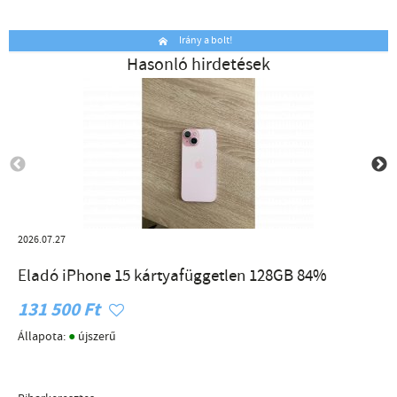
Irány a bolt!
Hasonló hirdetések
2026.07.27
Eladó iPhone 15 kártyafüggetlen 128GB 84%
131 500 Ft
●
Állapota:
újszerű