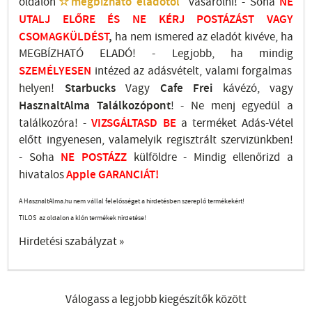
oldalon
☆megbízható eladótól
vásárolni! - Soha
NE
UTALJ
ELŐRE ÉS NE KÉRJ POSTÁZÁST VAGY
CSOMAGKÜLDÉST
,
ha nem ismered az eladót kivéve, ha
MEGBÍZHATÓ ELADÓ! - Legjobb, ha mindig
SZEMÉLYESEN
intézed az adásvételt, valami forgalmas
helyen!
Starbucks
Vagy
Cafe Frei
kávézó, vagy
HasznaltAlma
Találkozópont
!
- Ne menj
egyedül a
találkozóra! -
VIZSGÁLTASD
BE
a terméket Adás-Vétel
előtt ingyenesen, valamelyik regisztrált
szervizünkben
!
-
Soha
NE
POSTÁZZ
külföldre
- Mindig ellenőrizd a
hivatalos
Apple GARANCIÁT!
A HasznaltAlma.hu nem vállal felelősséget a hirdetésben szereplő termékekért!
TILOS az oldalon a klón termékek hirdetése!
Hirdetési szabályzat »
Válogass a legjobb kiegészítők között