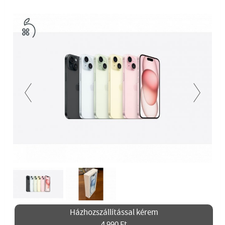
Previous
Next
Házhozszállítással kérem
4 990 Ft