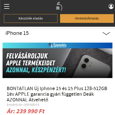
Készülék eladás
Hirdetésfeladás
iPhone 15
BONTATLAN Új Iphone 15 és 15 Plus 128-512GB
1év APPLE garancia gyári független Deák
AZONNAL Átvehető
Eredeti ár: 339 900 Ft
Ár: 239 990 Ft