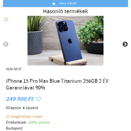
Irány a bolt!
Hasonló termékek
2026.08.07
iPhone 15 Pro Max Blue Titanium 256GB 2 ÉV
Garanciával 90%
249 900 Ft
●
Állapota:
újszerű
megbízható eladó
Értékelések:
100% pozítiv
Budapest