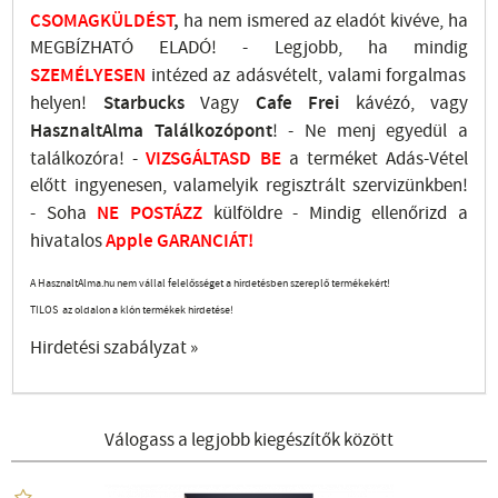
CSOMAGKÜLDÉST
,
ha nem ismered az eladót kivéve, ha
MEGBÍZHATÓ ELADÓ! - Legjobb, ha mindig
SZEMÉLYESEN
intézed az adásvételt, valami forgalmas
helyen!
Starbucks
Vagy
Cafe Frei
kávézó, vagy
HasznaltAlma
Találkozópont
!
- Ne menj
egyedül a
találkozóra! -
VIZSGÁLTASD
BE
a terméket Adás-Vétel
előtt ingyenesen, valamelyik regisztrált
szervizünkben
!
-
Soha
NE
POSTÁZZ
külföldre
- Mindig ellenőrizd a
hivatalos
Apple GARANCIÁT!
A HasznaltAlma.hu nem vállal felelősséget a hirdetésben szereplő termékekért!
TILOS az oldalon a klón termékek hirdetése!
Hirdetési szabályzat »
Válogass a legjobb kiegészítők között