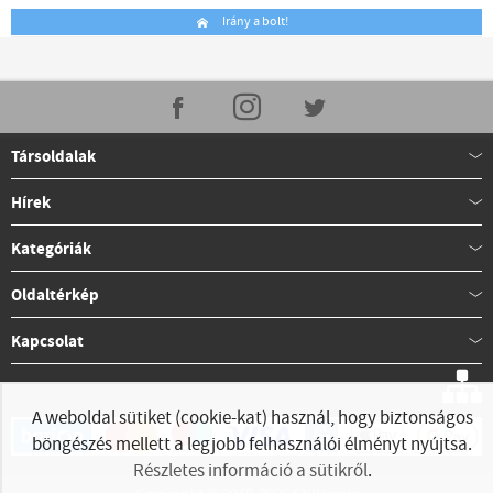
Irány a bolt!
Társoldalak
Hírek
Kategóriák
Oldaltérkép
Kapcsolat
A weboldal sütiket (cookie-kat) használ, hogy biztonságos
böngészés mellett a legjobb felhasználói élményt nyújtsa.
Részletes információ a sütikről
.