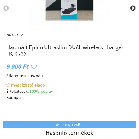
2026.07.12
Használt Epico Ultraslim DUAL wireless charger
US-2702
9 900 Ft
●
Állapota:
használt
megbízható eladó
Értékelések:
100% pozítiv
Budapest
Irány a bolt!
Hasonló termékek