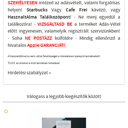
SZEMÉLYESEN
intézed az adásvételt, valami forgalmas
helyen!
Starbucks
Vagy
Cafe Frei
kávézó, vagy
HasznaltAlma
Találkozópont
!
- Ne menj
egyedül a
találkozóra! -
VIZSGÁLTASD
BE
a terméket Adás-Vétel
előtt ingyenesen, valamelyik regisztrált
szervizünkben
!
-
Soha
NE
POSTÁZZ
külföldre
- Mindig ellenőrizd a
hivatalos
Apple GARANCIÁT!
A HasznaltAlma.hu nem vállal felelősséget a hirdetésben szereplő termékekért!
TILOS az oldalon a klón termékek hirdetése!
Hirdetési szabályzat »
Válogass a legjobb kiegészítők között