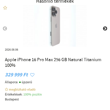
Hasonló termékek
2026.08.06
Apple iPhone 16 Pro Max 256 GB Natural Titanium
100%
329 999 Ft
●
Állapota:
újszerű
megbízható eladó
Értékelések:
100% pozítiv
Budapest