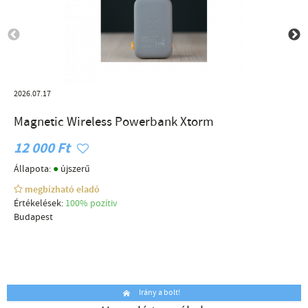
2026.07.17
Magnetic Wireless Powerbank Xtorm
12 000 Ft
●
Állapota:
újszerű
megbízható eladó
Értékelések:
100% pozítiv
Budapest
Irány a bolt!