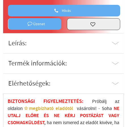
Hívás
Üzenet
Leírás:
Termék információk:
Elérhetőségek:
BIZTONSÁGI FIGYELMEZTETÉS:
Próbálj az
oldalon
☆megbízható eladótól
vásárolni! - Soha
NE
UTALJ
ELŐRE ÉS NE KÉRJ POSTÁZÁST VAGY
CSOMAGKÜLDÉST
,
ha nem ismered az eladót kivéve, ha