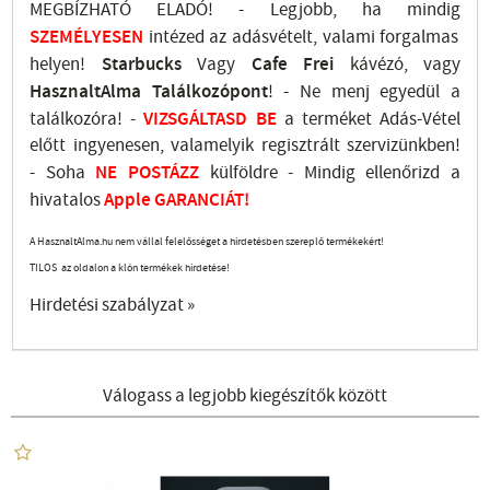
MEGBÍZHATÓ ELADÓ! - Legjobb, ha mindig
SZEMÉLYESEN
intézed az adásvételt, valami forgalmas
helyen!
Starbucks
Vagy
Cafe Frei
kávézó, vagy
HasznaltAlma
Találkozópont
!
- Ne menj
egyedül a
találkozóra! -
VIZSGÁLTASD
BE
a terméket Adás-Vétel
előtt ingyenesen, valamelyik regisztrált
szervizünkben
!
-
Soha
NE
POSTÁZZ
külföldre
- Mindig ellenőrizd a
hivatalos
Apple GARANCIÁT!
A HasznaltAlma.hu nem vállal felelősséget a hirdetésben szereplő termékekért!
TILOS az oldalon a klón termékek hirdetése!
Hirdetési szabályzat »
Válogass a legjobb kiegészítők között