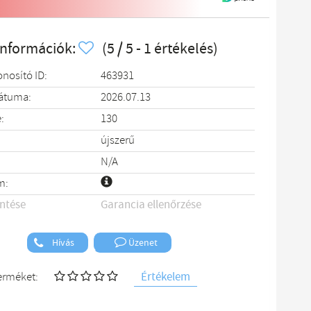
információk:
(5 / 5 - 1 értékelés)
onosító ID:
463931
dátuma:
2026.07.13
:
130
újszerű
N/A
m:
entése
Garancia ellenőrzése
Hívás
Üzenet
Értékelem
terméket: