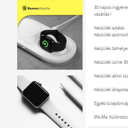
30 napos ingyenes
vásárlás !
Készülék adatai:
Készülék azonosí
Készülék tárhelye
Készülék színe: B
Készülék akksi s
Készülék állapota:
Egyéb tulajdonsá
0% Áfa: Különböze