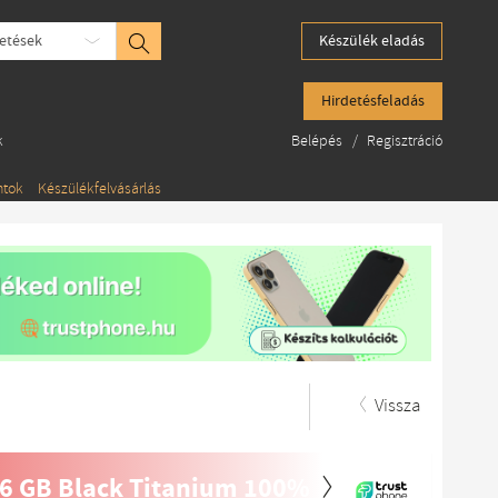
etések
Készülék eladás
Hirdetésfeladás
k
Belépés
/
Regisztráció
ntok
Készülékfelvásárlás
Vissza
56 GB Black Titanium 100%