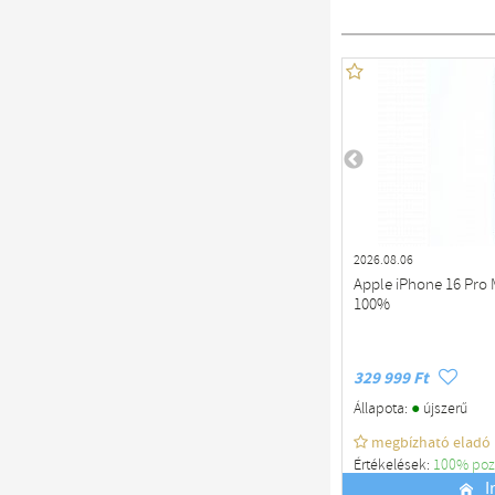
2026.08.06
Apple iPhone 16 Pro 
100%
329 999 Ft
●
Állapota:
újszerű
megbízható eladó
Értékelések:
100% poz
Budapest
I