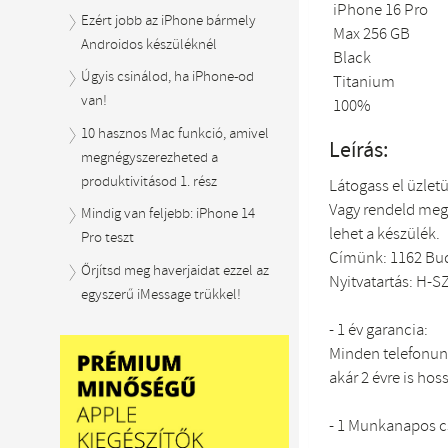
Ezért jobb az iPhone bármely
Androidos készüléknél
Úgyis csinálod, ha iPhone-od
van!
10 hasznos Mac funkció, amivel
Leírás:
megnégyszerezheted a
produktivitásod 1. rész
Látogass el üzlet
Vagy rendeld meg
Mindig van feljebb: iPhone 14
lehet a készülék.
Pro teszt
Címünk: 1162 Bud
Őrjítsd meg haverjaidat ezzel az
Nyitvatartás: H-SZ
egyszerű iMessage trükkel!
- 1 év garancia:
Minden telefonunk
akár 2 évre is hos
- 1 Munkanapos 