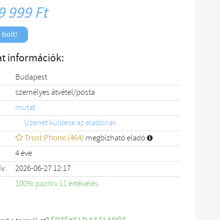
9 999 Ft
 bolt!
t információk:
Budapest
személyes átvétel/posta
mutat
Üzenet küldése az eladónak
Trust Phone (464)
megbízható eladó
4 éve
ív:
2026-06-27 12:17
:
100% pozítiv 11 értékelés