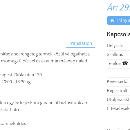
Ár: 29
Irány a
Kapcsola
Translation
Helyszín:
ünkbe ahol rengeteg termék közül válogathatsz.
Szállítás:
 csomagküldéssel és akár már másnap nálad
Telefon ☎
apest, Diófa utca 130
Kereskedő :
 10:00 - 18:30-ig
Regisztrált:
Utoljára akt
ra egy év teljeskörű garanciát biztosítunk ami
Értékelések
szabítható.
csomagküldés: