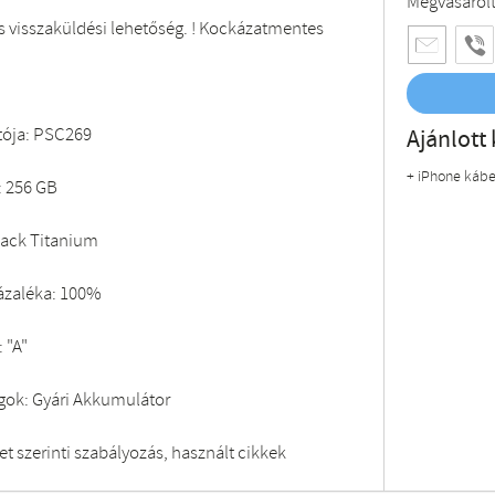
Megvásárol
 visszaküldési lehetőség. ! Kockázatmentes
tója: PSC269
Ajánlott 
+ iPhone kábe
: 256 GB
lack Titanium
zázaléka: 100%
 "A"
gok: Gyári Akkumulátor
t szerinti szabályozás, használt cikkek