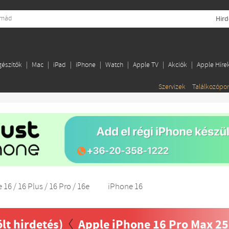
Hird
gészítők
Mac
iPad
iPhone
Watch
Apple TV
Akciók
Apple Híre
Szervizek
Találkozópo
 16 / 16 Plus / 16 Pro / 16e
iPhone 16
ölt hirdetés)
Apple iPhone 16 Pro Max 2