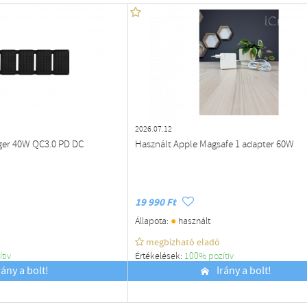
2026.07.12
ger 40W QC3.0 PD DC
Használt Apple Magsafe 1 adapter 60W
19 990 Ft
●
Állapota:
használt
megbízható eladó
ítiv
Értékelések:
100% pozítiv
rány a bolt!
Budapest
Irány a bolt!