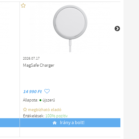
2026.07.17
2026.07.1
MagSafe Charger
Újszerű 
US-677
14 990 Ft
7 990 F
●
Állapota:
újszerű
Állapota
megbízható eladó
megb
Értékelések:
100% pozítiv
Értékelé
Budapest
Irány a bolt!
Budapes