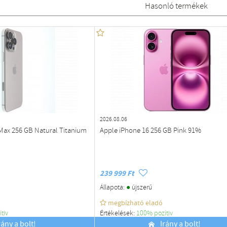
Hasonló termékek
2026.08.06
Max 256 GB Natural Titanium
Apple iPhone 16 256 GB Pink 91%
239 999 Ft
●
Állapota:
újszerű
megbízható eladó
ítiv
Értékelések:
100% pozítiv
rány a bolt!
Budapest
Irány a bolt!