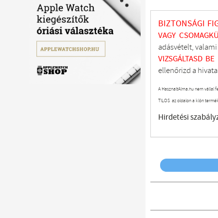
BIZTONSÁGI FI
VAGY CSOMAGKÜ
adásvételt, valam
VIZSGÁLTASD
BE
ellenőrizd a hivata
A HasznaltAlma.hu nem vállal f
TILOS az oldalon a klón termé
Hirdetési szabály