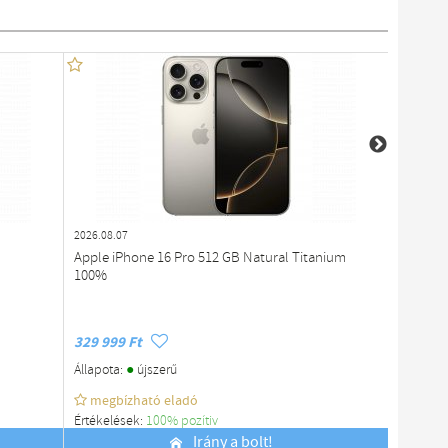
2026.08.07
2026.08.0
Apple iPhone 16 Pro 512 GB Natural Titanium
Apple i
100%
329 999 Ft
279 999
●
Állapota:
újszerű
Állapota
megbízható eladó
megb
Értékelések:
100% pozítiv
Értékelé
Budapest
Irány a bolt!
Budapes