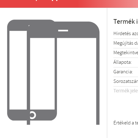
Termék 
Hirdetés az
Megújítás 
Megtekintve
Állapota:
Garancia:
Sorozatszá
Termék jel
Értékeld a 