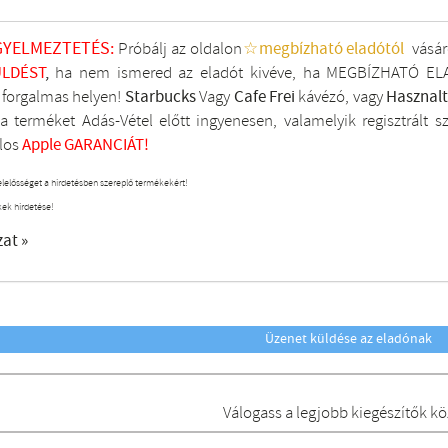
GYELMEZTETÉS:
Próbálj az oldalon
☆megbízható eladótól
vásár
LDÉST
,
ha nem ismered az eladót kivéve, ha MEGBÍZHATÓ ELA
i forgalmas helyen!
Starbucks
Vagy
Cafe Frei
kávézó, vagy
Hasznal
a terméket Adás-Vétel előtt ingyenesen, valamelyik regisztrált
s
los
Apple GARANCIÁT!
elelősséget a hirdetésben szereplő termékekért!
kek hirdetése!
zat »
Üzenet küldése az eladónak
Válogass a legjobb kiegészítők kö