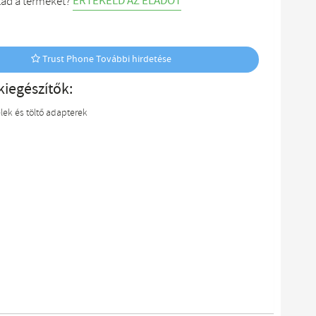
ÉRTÉKELD AZ ELADÓT
tad a terméket?
Trust Phone További hirdetése
kiegészítők:
lek és töltő adapterek