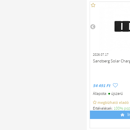
2026.07.17
Sandberg Solar Char
54 491 Ft
●
Állapota:
újszerű
megbízható eladó
Értékelések:
100% poz
Budapest
I