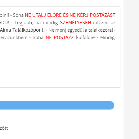
olni! - Soha
NE UTALJ
ELŐRE ÉS NE KÉRJ POSTÁZÁST
DÓ! - Legjobb, ha mindig
SZEMÉLYESEN
intézed az
tAlma
Találkozópont
!
- Ne menj
egyedül a találkozóra! -
zervizünkben
! -
Soha
NE
POSTÁZZ
külföldre
- Mindig
zött