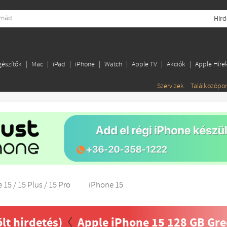
Hird
gészítők
Mac
iPad
iPhone
Watch
Apple TV
Akciók
Apple Híre
Szervizek
Találkozópo
 15 / 15 Plus / 15 Pro
iPhone 15
ölt hirdetés)
Apple iPhone 15 128 GB Gr