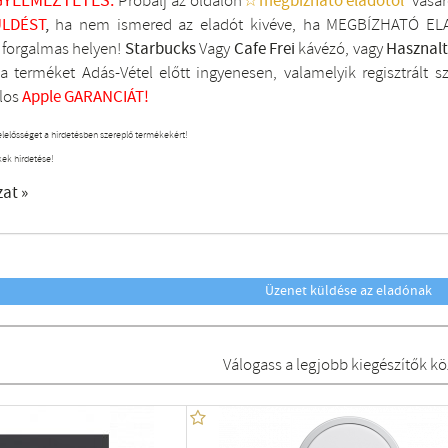
GYELMEZTETÉS:
Próbálj az oldalon
☆megbízható eladótól
vásár
LDÉST
,
ha nem ismered az eladót kivéve, ha MEGBÍZHATÓ ELA
i forgalmas helyen!
Starbucks
Vagy
Cafe Frei
kávézó, vagy
Hasznal
a terméket Adás-Vétel előtt ingyenesen, valamelyik regisztrált
s
los
Apple GARANCIÁT!
elelősséget a hirdetésben szereplő termékekért!
kek hirdetése!
zat »
Üzenet küldése az eladónak
Válogass a legjobb kiegészítők kö