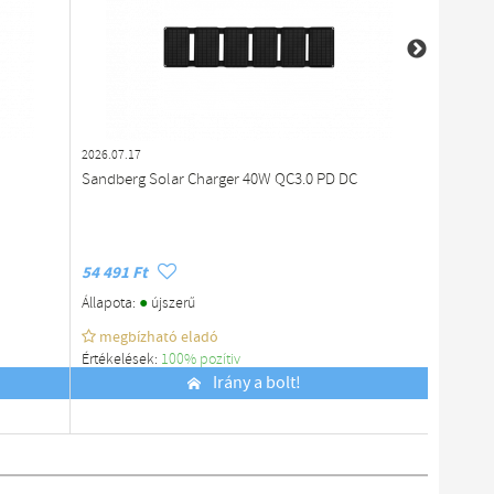
2026.07.17
2026.07.1
Sandberg Solar Charger 40W QC3.0 PD DC
Használ
US-270
54 491 Ft
9 900 F
●
Állapota:
újszerű
Állapota
megbízható eladó
megb
Értékelések:
100% pozítiv
Értékelé
Budapest
Irány a bolt!
Budapes