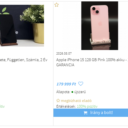
2026.08.07
ete, Független, Számla, 2 Év
Apple iPhone 15 128 GB Pink 100% akku -
GARANCIA
179 999 Ft
●
Állapota:
újszerű
megbízható eladó
ítiv
Értékelések:
100% pozítiv
Budapest
Irány a bolt!