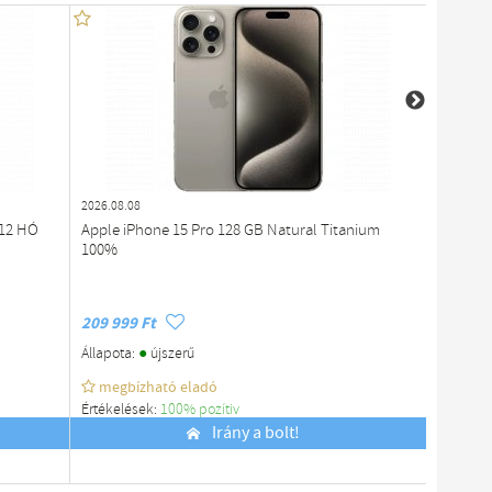
2026.08.08
2026.07.0
 12 HÓ
Apple iPhone 15 Pro 128 GB Natural Titanium
iPhone 
100%
209 999 Ft
150 000
●
Állapota:
újszerű
Állapota
megbízható eladó
Értékelések:
100% pozítiv
Budapes
Budapest
Irány a bolt!