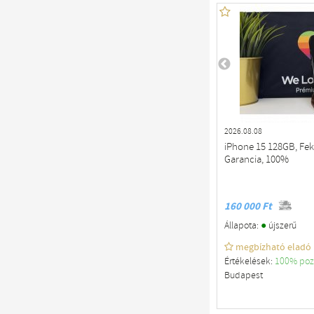
2026.08.08
iPhone 15 128GB, Fek
Garancia, 100%
160 000 Ft
●
Állapota:
újszerű
megbízható eladó
Értékelések:
100% poz
Budapest