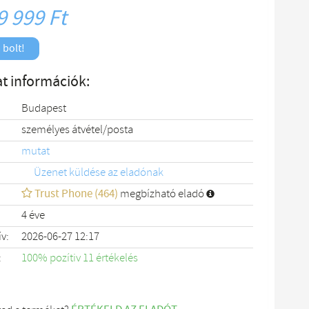
9 999 Ft
 bolt!
t információk:
Budapest
személyes átvétel/posta
mutat
Üzenet küldése az eladónak
Trust Phone (464)
megbízható eladó
4 éve
ív:
2026-06-27 12:17
:
100% pozítiv 11 értékelés