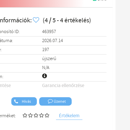
információk:
(4 / 5 - 4 értékelés)
onosító ID:
463957
dátuma:
2026.07.14
:
197
újszerű
N/A
m:
entése
Garancia ellenőrzése
Hívás
Üzenet
Értékelem
terméket: