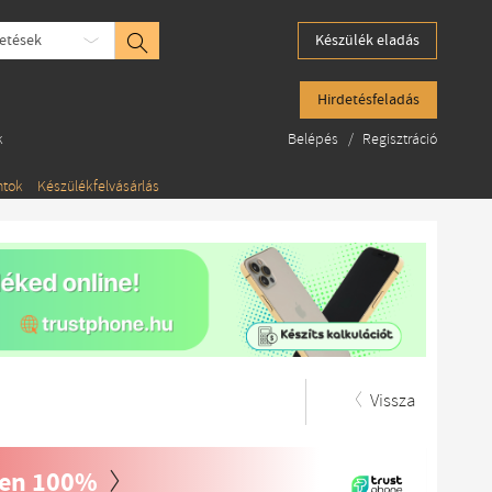
etések
Készülék eladás
Hirdetésfeladás
k
Belépés
/
Regisztráció
ntok
Készülékfelvásárlás
Vissza
een 100%