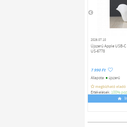
2026.07.10
Újszerű Apple USB-C 
US-6778
7 990 Ft
●
Állapota:
újszerű
megbízható eladó
Értékelések:
100% poz
Budapest
I