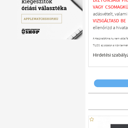
BIZTONSÁGI FI
VAGY CSOMAGKÜ
adásvételt, valam
VIZSGÁLTASD
BE
ellenőrizd a hivata
A HasznaltAlma.hu nem vállal f
TILOS az oldalon a klón termé
Hirdetési szabály