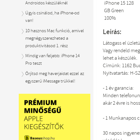
Androidos készüléknél
Úgyis csinálod, ha iPhone-od
van!
Leírás:
10 hasznos Mac funkció, amivel
megnégyszerezheted a
Látogass el üzlet
produktivitásod 1. rész
Vagy rendeld meg
Mindig van feljebb: iPhone 14
lehet a készülék.
Pro teszt
Címünk: 1162 Bud
Nyitvatartás: H-SZ
Őrjítsd meg haverjaidat ezzel az
egyszerű iMessage trükkel!
- 1 év garancia:
Minden telefonunk
akár 2 évre is hos
- 1 Munkanapos 
30 napos ingyenes