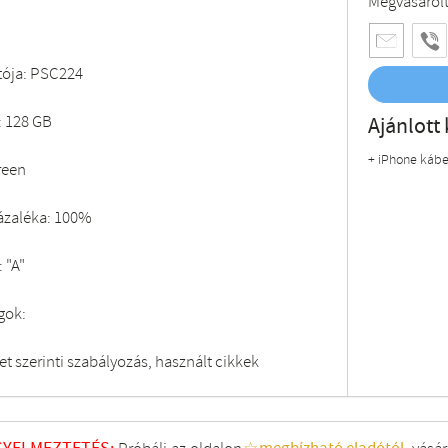
Megvásárol
tója: PSC224
: 128 GB
Ajánlott 
+ iPhone kábe
reen
zázaléka: 100%
 "A"
gok:
t szerinti szabályozás, használt cikkek