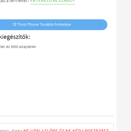
ÉRTÉKELD AZ ELADÓT
tad a terméket?
Trust Phone További hirdetése
kiegészítők:
lek és töltő adapterek