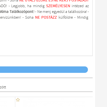
olni! - Soha
NE UTALJ
ELŐRE ÉS NE KÉRJ POSTÁZÁST
DÓ! - Legjobb, ha mindig
SZEMÉLYESEN
intézed az
tAlma
Találkozópont
!
- Ne menj
egyedül a találkozóra! -
zervizünkben
! -
Soha
NE
POSTÁZZ
külföldre
- Mindig
zött