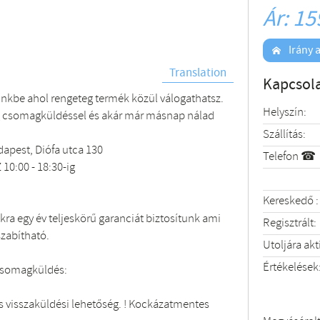
Ár: 15
Irány a
Translation
Kapcsola
ünkbe ahol rengeteg termék közül válogathatsz.
Helyszín:
 csomagküldéssel és akár már másnap nálad
Szállítás:
apest, Diófa utca 130
Telefon ☎
 10:00 - 18:30-ig
Kereskedő :
ra egy év teljeskörű garanciát biztosítunk ami
Regisztrált:
szabítható.
Utoljára akt
Értékelések
csomagküldés:
 visszaküldési lehetőség. ! Kockázatmentes