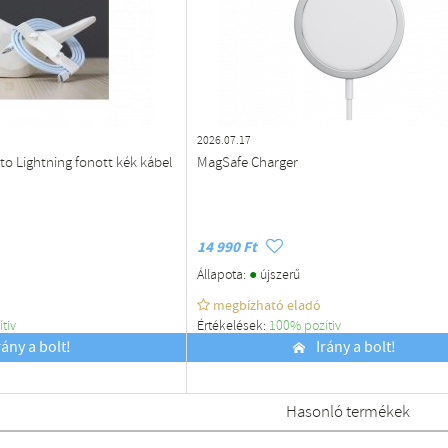
2026.07.17
to Lightning fonott kék kábel
MagSafe Charger
14 990 Ft
●
Állapota:
újszerű
megbízható eladó
ítiv
Értékelések:
100% pozítiv
rány a bolt!
Budapest
Irány a bolt!
Hasonló termékek