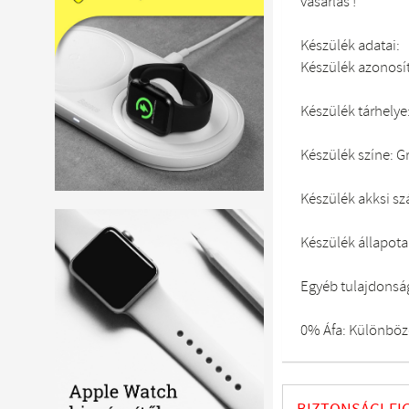
vásárlás !
Készülék adatai:
Készülék azonosí
Készülék tárhelye
Készülék színe: G
Készülék akksi s
Készülék állapota:
Egyéb tulajdonsá
0% Áfa: Különböze