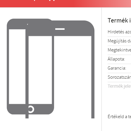
Termék 
Hirdetés az
Megújítás 
Megtekintve
Állapota:
Garancia:
Sorozatszá
Termék jel
Értékeld a 