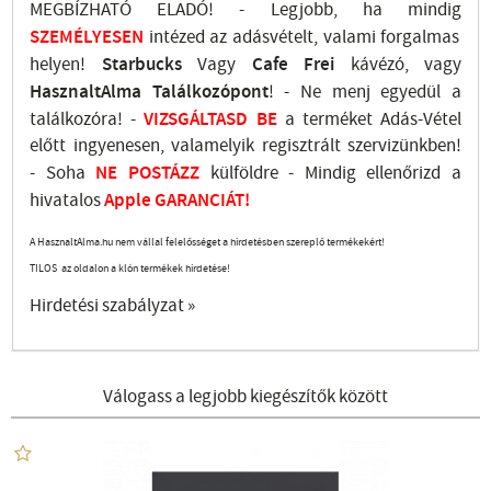
MEGBÍZHATÓ ELADÓ! - Legjobb, ha mindig
SZEMÉLYESEN
intézed az adásvételt, valami forgalmas
helyen!
Starbucks
Vagy
Cafe Frei
kávézó, vagy
HasznaltAlma
Találkozópont
!
- Ne menj
egyedül a
találkozóra! -
VIZSGÁLTASD
BE
a terméket Adás-Vétel
előtt ingyenesen, valamelyik regisztrált
szervizünkben
!
-
Soha
NE
POSTÁZZ
külföldre
- Mindig ellenőrizd a
hivatalos
Apple GARANCIÁT!
A HasznaltAlma.hu nem vállal felelősséget a hirdetésben szereplő termékekért!
TILOS az oldalon a klón termékek hirdetése!
Hirdetési szabályzat »
Válogass a legjobb kiegészítők között