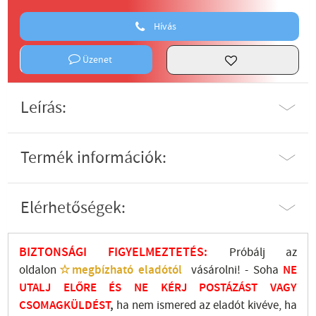
Hívás
Üzenet
Leírás:
Termék információk:
Elérhetőségek:
BIZTONSÁGI FIGYELMEZTETÉS:
Próbálj az
oldalon
☆megbízható eladótól
vásárolni! - Soha
NE
UTALJ
ELŐRE ÉS NE KÉRJ POSTÁZÁST VAGY
CSOMAGKÜLDÉST
,
ha nem ismered az eladót kivéve, ha