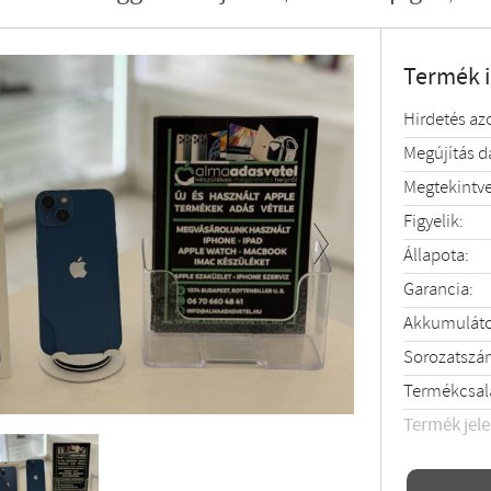
Termék 
Hirdetés az
Megújítás 
Megtekintve
Figyelik:
Állapota:
Next
Garancia:
Akkumulátor
Sorozatszá
Termékcsal
Termék jel