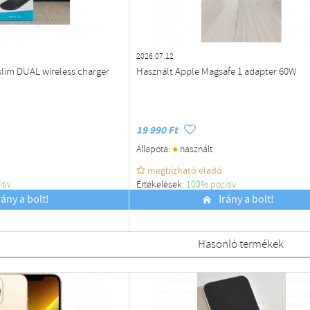
2026.07.12
slim DUAL wireless charger
Használt Apple Magsafe 1 adapter 60W
19 990 Ft
●
Állapota:
használt
megbízható eladó
ítiv
Értékelések:
100% pozítiv
rány a bolt!
Budapest
Irány a bolt!
Hasonló termékek