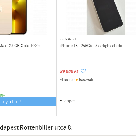
2026.07.01
 Max 128 GB Gold 100%
iPhone 13 - 256Gb - Starlight eladó
89 000 Ft
●
Állapota:
használt
ítiv
Budapest
rány a bolt!
dapest Rottenbiller utca 8.