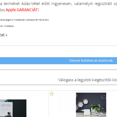
a terméket Adás-Vétel előtt ingyenesen, valamelyik regisztrált
s
los
Apple GARANCIÁT!
elelősséget a hirdetésben szereplő termékekért!
kek hirdetése!
zat »
Üzenet küldése az eladónak
Válogass a legjobb kiegészítők kö