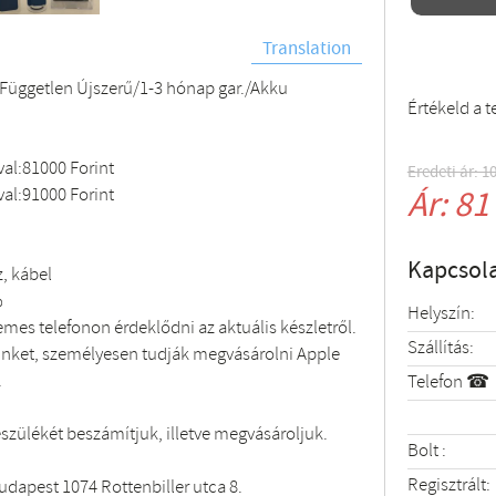
Translation
Független Újszerű/1-3 hónap gar./Akku
Értékeld a 
al:81000 Forint
Eredeti ár: 1
Ár: 81
al:91000 Forint
Kapcsola
, kábel
%
Helyszín:
emes telefonon érdeklődni az aktuális készletről.
Szállítás:
inket, személyesen tudják megvásárolni Apple
.
Telefon ☎
szülékét beszámítjuk, illetve megvásároljuk.
Bolt :
Regisztrált:
dapest 1074 Rottenbiller utca 8.