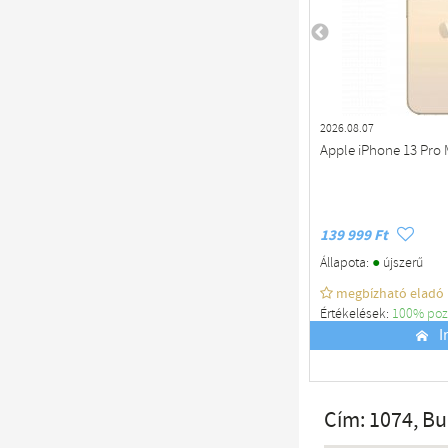
2026.08.07
Apple iPhone 13 Pro
139 999 Ft
●
Állapota:
újszerű
megbízható eladó
Értékelések:
100% poz
Budapest
I
Cím: 1074, Bu