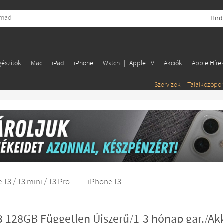
Hird
gészítők
Mac
iPad
iPhone
Watch
Apple TV
Akciók
Apple Híre
Szervizek
Találkozópo
 13 / 13 mini / 13 Pro
iPhone 13
3 128GB Független Újszerű/1-3 hónap gar./A