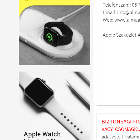
Telefonszám: 06 7
Email: info@alma
Web: www.almaad
Apple Szaküzlet-A
BIZTONSÁGI FI
VAGY CSOMAGKÜ
adásvételt, valam