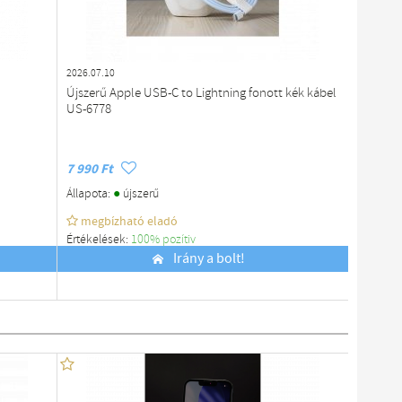
2026.07.10
2026.07.1
Újszerű Apple USB-C to Lightning fonott kék kábel
Magneti
US-6778
7 990 Ft
12 000 
●
Állapota:
újszerű
Állapota
megbízható eladó
megb
Értékelések:
100% pozítiv
Értékelé
Budapest
Irány a bolt!
Budapes