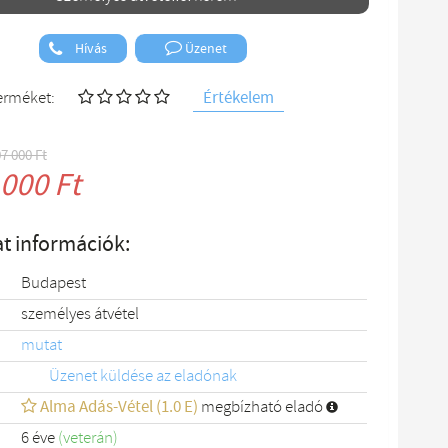
Hívás
Üzenet
Értékelem
terméket:
07 000 Ft
 000 Ft
t információk:
Budapest
személyes átvétel
mutat
Üzenet küldése az eladónak
Alma Adás-Vétel (1.0 E)
megbízható eladó
6 éve
(veterán)