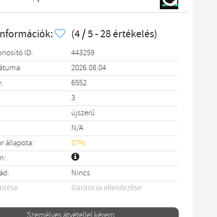
információk:
(4 / 5 - 28 értékelés)
onosító ID:
443259
dátuma:
2026.08.04
:
6552
3
újszerű
N/A
 állapota:
87%
m:
ád:
Nincs
entése
Garancia ellenőrzése
Személyes átvétellel kérem