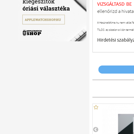
VIZSGÁLTASD
BE
ellenőrizd a hivata
A HasznaltAlma.hu nem vállal f
TILOS az oldalon a klón termé
Hirdetési szabály