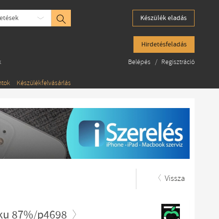
etések
Készülék eladás
Hirdetésfeladás
k
Belépés
/
Regisztráció
ntok
Készülékfelvásárlás
Vissza
kku 87%/p4698