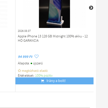
2026.08.07
2026.08.0
Apple iPhone 13 128 GB Midnight 100% akku - 12
Apple i
HÓ GARANCIA
94 999 Ft
89 999 
●
Állapota:
újszerű
Állapota
megbízható eladó
megb
Értékelések:
100% pozítiv
Értékelé
Budapest
Irány a bolt!
Budapes