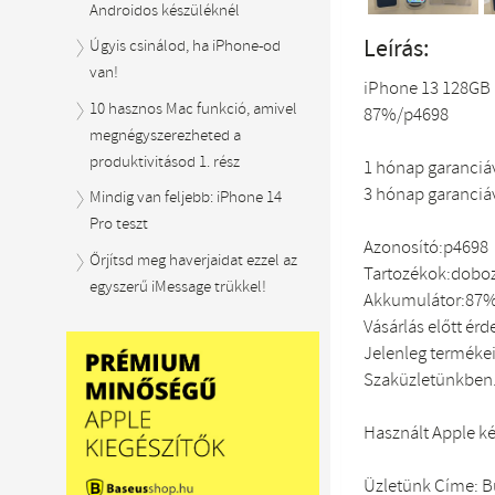
Androidos készüléknél
Leírás:
Úgyis csinálod, ha iPhone-od
van!
iPhone 13 128GB 
10 hasznos Mac funkció, amivel
87%/p4698
megnégyszerezheted a
produktivitásod 1. rész
1 hónap garanciáv
3 hónap garanciáv
Mindig van feljebb: iPhone 14
Pro teszt
Azonosító:p4698
Őrjítsd meg haverjaidat ezzel az
Tartozékok:doboz
egyszerű iMessage trükkel!
Akkumulátor:87
Vásárlás előtt érd
Jelenleg terméke
Szaküzletünkben
Használt Apple ké
Üzletünk Címe: Bu