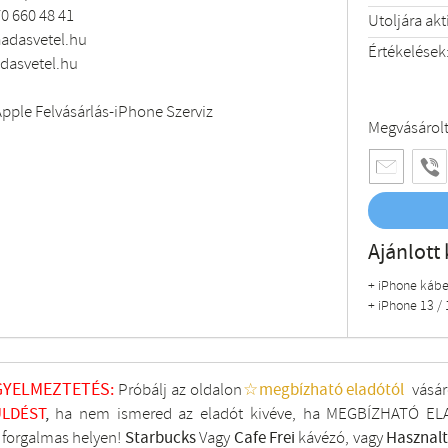
0 660 48 41
Utoljára akt
adasvetel.hu
Értékelések
asvetel.hu
pple Felvásárlás-iPhone Szerviz
Megvásárol
Ajánlott 
+ iPhone kábe
+ iPhone 13 / 
GYELMEZTETÉS:
Próbálj az oldalon
☆megbízható eladótól
vásár
LDÉST
,
ha nem ismered az eladót kivéve, ha MEGBÍZHATÓ ELA
i forgalmas helyen!
Starbucks
Vagy
Cafe Frei
kávézó, vagy
Hasznal