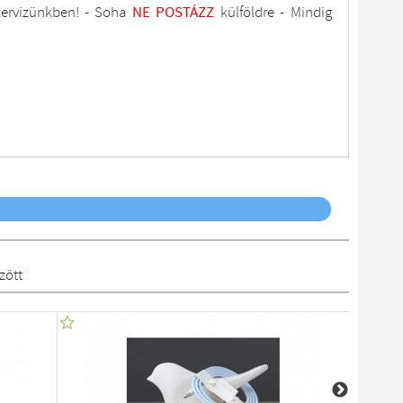
zervizünkben
! -
Soha
NE
POSTÁZZ
külföldre
- Mindig
zött