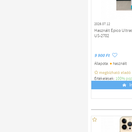
2026.07.12
Használt Epico Ultra
US-2702
9 900 Ft
●
Állapota:
használt
megbízható eladó
Értékelések:
100% poz
Budapest
I