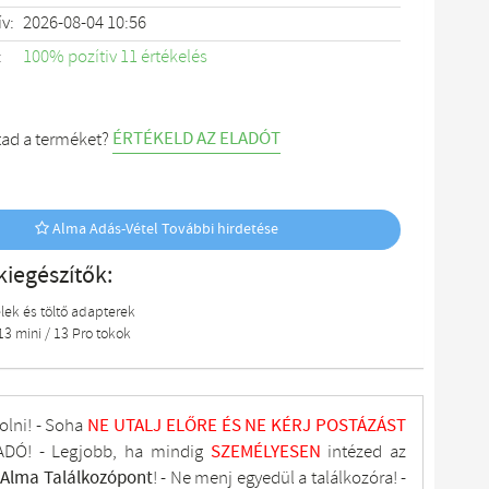
ív:
2026-08-04 10:56
:
100% pozítiv 11 értékelés
ÉRTÉKELD AZ ELADÓT
tad a terméket?
Alma Adás-Vétel További hirdetése
kiegészítők:
lek és töltő adapterek
13 mini / 13 Pro tokok
olni! - Soha
NE UTALJ
ELŐRE ÉS NE KÉRJ POSTÁZÁST
DÓ! - Legjobb, ha mindig
SZEMÉLYESEN
intézed az
tAlma
Találkozópont
!
- Ne menj
egyedül a találkozóra! -