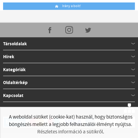
Irány a bolt!
Társoldalak
Hírek
Kategóriák
Oldaltérkép
Kapcsolat
A weboldal sütiket (cookie-kat) használ, hogy biztonságos
böngészés mellett a legjobb felhasználói élményt nyújtsa.
Részletes információ a sütikről
.