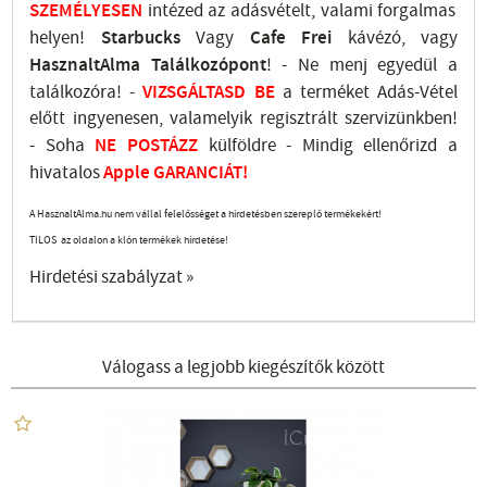
SZEMÉLYESEN
intézed az adásvételt, valami forgalmas
helyen!
Starbucks
Vagy
Cafe Frei
kávézó, vagy
HasznaltAlma
Találkozópont
!
- Ne menj
egyedül a
találkozóra! -
VIZSGÁLTASD
BE
a terméket Adás-Vétel
előtt ingyenesen, valamelyik regisztrált
szervizünkben
!
-
Soha
NE
POSTÁZZ
külföldre
- Mindig ellenőrizd a
hivatalos
Apple GARANCIÁT!
A HasznaltAlma.hu nem vállal felelősséget a hirdetésben szereplő termékekért!
TILOS az oldalon a klón termékek hirdetése!
Hirdetési szabályzat »
Válogass a legjobb kiegészítők között