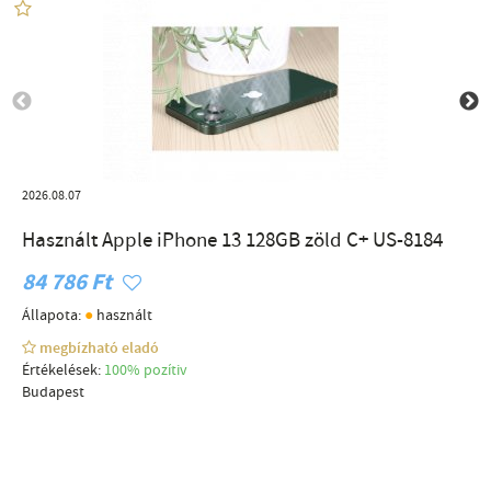
2026.08.07
Használt Apple iPhone 13 128GB zöld C+ US-8184
84 786 Ft
●
Állapota:
használt
megbízható eladó
Értékelések:
100% pozítiv
Budapest