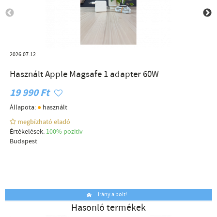
2026.07.12
Használt Apple Magsafe 1 adapter 60W
19 990 Ft
●
Állapota:
használt
megbízható eladó
Értékelések:
100% pozítiv
Budapest
Irány a bolt!
Hasonló termékek