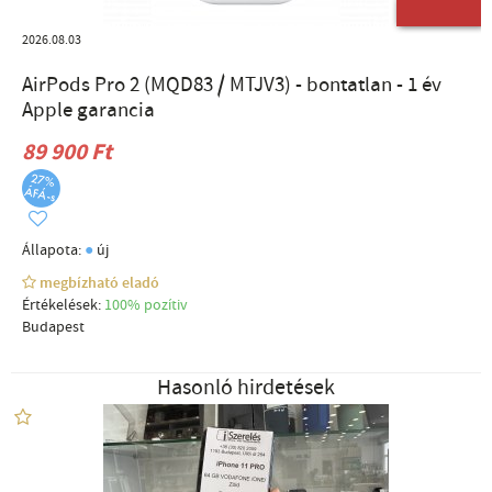
ÚJ TERMÉK
2026.08.03
AirPods Pro 2 (MQD83 / MTJV3) - bontatlan - 1 év
Apple garancia
89 900 Ft
●
Állapota:
új
megbízható eladó
Értékelések:
100% pozítiv
Budapest
Hasonló hirdetések