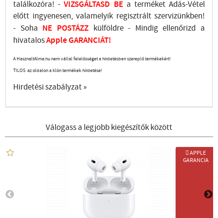
találkozóra! -
VIZSGÁLTASD
BE
a terméket Adás-Vétel
előtt ingyenesen, valamelyik regisztrált
szervizünkben
!
-
Soha
NE
POSTÁZZ
külföldre
- Mindig ellenőrizd a
hivatalos
Apple GARANCIÁT!
A HasznaltAlma.hu nem vállal felelősséget a hirdetésben szereplő termékekért!
TILOS az oldalon a klón termékek hirdetése!
Hirdetési szabályzat »
Válogass a legjobb kiegészítők között
 APPLE
GARANCIA