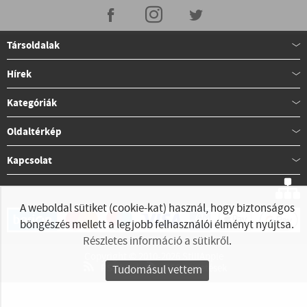
Társoldalak
Hírek
Kategóriák
Oldaltérkép
Kapcsolat
A weboldal sütiket (cookie-kat) használ, hogy biztonságos
böngészés mellett a legjobb felhasználói élményt nyújtsa.
Részletes információ a sütikről
.
Copyright © 2010-2026 StillApple
RSS hírek
RSS hirdetések
Tudomásul vettem