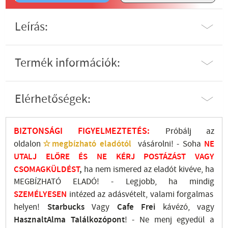
Leírás:
Termék információk:
Elérhetőségek:
BIZTONSÁGI FIGYELMEZTETÉS:
Próbálj az
oldalon
☆megbízható eladótól
vásárolni! - Soha
NE
UTALJ
ELŐRE ÉS NE KÉRJ POSTÁZÁST VAGY
CSOMAGKÜLDÉST
,
ha nem ismered az eladót kivéve, ha
MEGBÍZHATÓ ELADÓ! - Legjobb, ha mindig
SZEMÉLYESEN
intézed az adásvételt, valami forgalmas
helyen!
Starbucks
Vagy
Cafe Frei
kávézó, vagy
HasznaltAlma
Találkozópont
!
- Ne menj
egyedül a