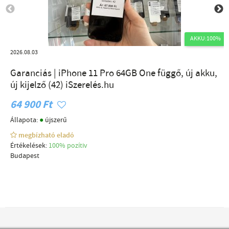
AKKU:100%
2026.08.03
Garanciás | iPhone 11 Pro 64GB One függő, új akku,
új kijelző (42) iSzerelés.hu
64 900 Ft
●
Állapota:
újszerű
megbízható eladó
Értékelések:
100% pozítiv
Budapest