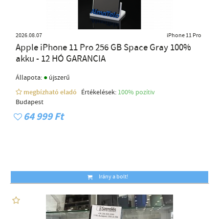
2026.08.07
iPhone 11 Pro
Apple iPhone 11 Pro 256 GB Space Gray 100%
akku - 12 HÓ GARANCIA
●
Állapota:
újszerű
megbízható eladó
Értékelések:
100% pozítiv
Budapest
64 999 Ft
Irány a bolt!