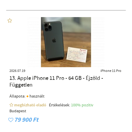
2026.07.19
iPhone 11 Pro
13. Apple iPhone 11 Pro - 64 GB - Éjzöld -
Független
●
Állapota:
használt
megbízható eladó
Értékelések:
100% pozítiv
Budapest
79 900 Ft