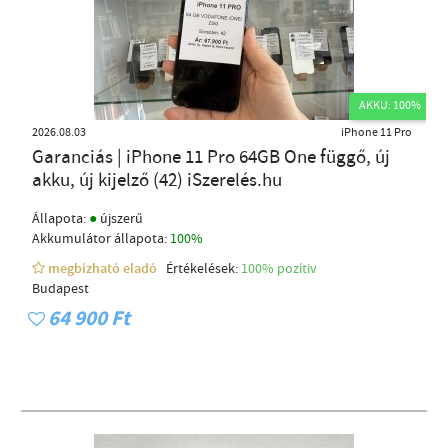
AKKU: 100%
2026.08.03
iPhone 11 Pro
Garanciás | iPhone 11 Pro 64GB One függő, új
akku, új kijelző (42) iSzerelés.hu
●
Állapota:
újszerű
Akkumulátor állapota:
100%
megbízható eladó
Értékelések:
100% pozítiv
Budapest
64 900 Ft