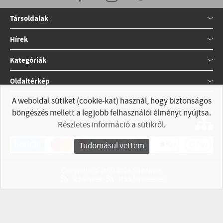
Társoldalak
Hírek
Kategóriák
Oldaltérkép
A weboldal sütiket (cookie-kat) használ, hogy biztonságos
Kapcsolat
böngészés mellett a legjobb felhasználói élményt nyújtsa.
Részletes információ a sütikről
.
Tudomásul vettem
Copyright © 2010-2026 StillApple
RSS hírek
RSS hirdetések