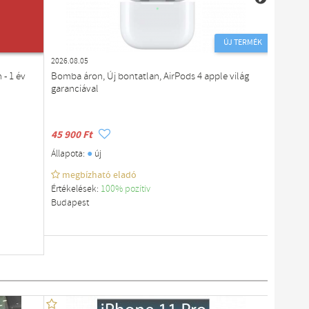
ÚJ TERMÉK
ÚJ TERMÉK
2026.08.05
2026.08.0
 - 1 év
Bomba áron, Új bontatlan, AirPods 4 apple világ
AirPods 4 s
garanciával
év Appl
45 900 Ft
47 900 
●
Állapota:
új
megbízható eladó
Értékelések:
100% pozítiv
Állapota
Budapest
megb
Értékelé
Budapes