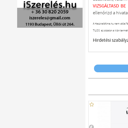
VIZSGÁLTASD
BE
ellenőrizd a hivata
A HasznaltAlma.hu nem vállal f
TILOS az oldalon a klón termé
Hirdetési szabály