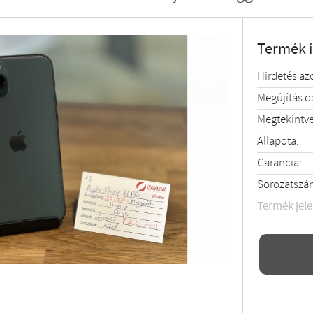
Termék 
Hirdetés az
Megújítás 
Megtekintve
Állapota:
Garancia:
Sorozatszá
Termék jel