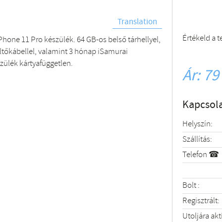
Translation
Értékeld a 
Phone 11 Pro készülék. 64 GB-os belső tárhellyel,
öltőkábellel, valamint 3 hónap iSamurai
szülék kártyafüggetlen.
Ár: 79
Kapcsola
Helyszín:
Szállítás:
Telefon ☎
Bolt :
Regisztrált:
Utoljára akt