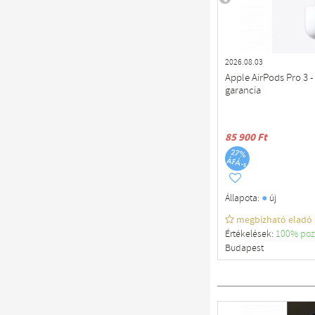
2026.08.03
Apple AirPods Pro 3 - 
garancia
85 900 Ft
●
Állapota:
új
megbízható eladó
Értékelések:
100% poz
Budapest