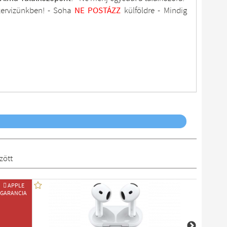
zervizünkben
! -
Soha
NE
POSTÁZZ
külföldre
- Mindig
zött
 APPLE
GARANCIA