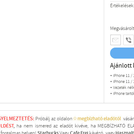
Értékelések
Megvásárol
Ajánlott 
+ iPhone 11 / 
+ iPhone 11 / 
+ Vezeték nélkü
+ iPhone tart
GYELMEZTETÉS:
Próbálj az oldalon
☆megbízható eladótól
vásár
LDÉST
,
ha nem ismered az eladót kivéve, ha MEGBÍZHATÓ ELA
i forgalmas helyen!
Starbucks
Vagy
Cafe Frei
kávézó, vagy
Hasznal