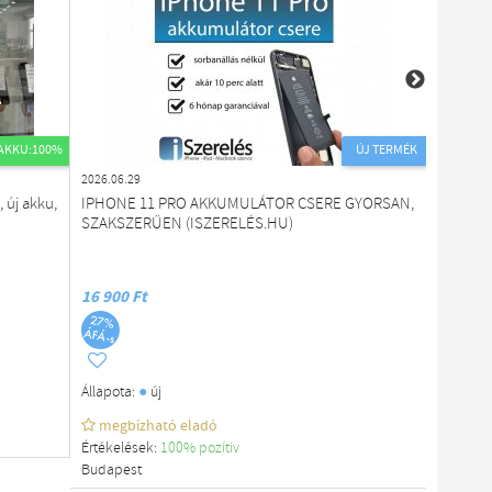
AKKU:100%
ÚJ TERMÉK
2026.06.29
2026.08.0
 új akku,
IPHONE 11 PRO AKKUMULÁTOR CSERE GYORSAN,
iPhone 1
SZAKSZERŰEN (ISZERELÉS.HU)
30 nap e
16 900 Ft
89 990 
Állapota
megb
Értékelé
●
Állapota:
új
Budapes
megbízható eladó
Értékelések:
100% pozítiv
Budapest