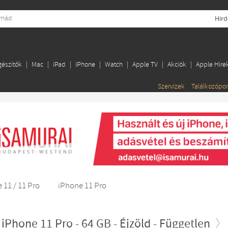
Hird
gészítők
Mac
iPad
iPhone
Watch
Apple TV
Akciók
Apple Híre
Szervizek
Találkozópo
 11 / 11 Pro
iPhone 11 Pro
 iPhone 11 Pro - 64 GB - Éjzöld - Független