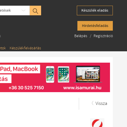
etések
Készülék eladás
Hirdetésfeladás
k
Belépés
/
Regisztráció
ntok
Készülékfelvásárlás
Vissza