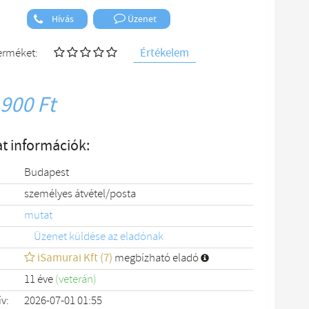
Hívás
Üzenet
Értékelem
terméket:
 900 Ft
t információk:
Budapest
személyes átvétel/posta
mutat
Üzenet küldése az eladónak
iSamurai Kft (7)
megbízható eladó
11 éve
(veterán)
ív:
2026-07-01 01:55