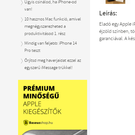
Úgyis csinálod, ha iPhone-od
van!
Leírás:
10 hasznos Mac funkció, amivel
Eladó egy Apple i
megnégyszerezheted a
éjzöld színben, t
produktivitásod 1. rész
garanciával. A ké
Mindig van feljebb: iPhone 14
Pro teszt
Őrjítsd meg haverjaidat ezzel az
egyszerű iMessage trükkel!