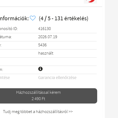
információk:
(4 / 5 - 131 értékelés)
onosító ID:
416130
dátuma:
2026.07.19
:
5436
használt
m:
entése
Garancia ellenőrzése
Házhozszállítással kérem
2 490 Ft
Tudj meg többet a házhozszállításról >>