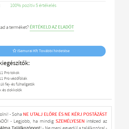
:
100% pozítiv 5 értékelés
ÉRTÉKELD AZ ELADÓT
tad a terméket?
iSamurai Kft További hirdetése
kiegészítők:
11 Pro tokok
11 Pro védőfóliák
li fej- és fülhallgatók
ók és dokkolók
olni! - Soha
NE UTALJ
ELŐRE ÉS NE KÉRJ POSTÁZÁST
DÓ! - Legjobb, ha mindig
SZEMÉLYESEN
intézed az
tAlma
Találkozópont
!
- Ne menj
egyedül a találkozóra! -