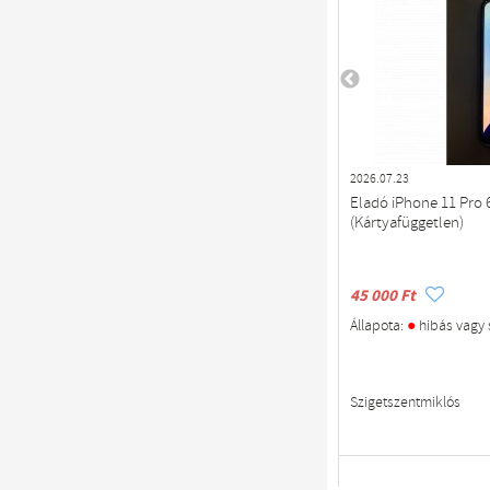
2026.07.23
Eladó iPhone 11 Pro 
(Kártyafüggetlen)
45 000 Ft
●
Állapota:
hibás vagy 
Szigetszentmiklós