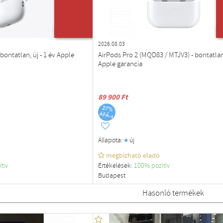
ÚJ TERMÉK
2026.08.03
bontatlan, új - 1 év Apple
AirPods Pro 2 (MQD83 / MTJV3) - bontatlan
Apple garancia
89 900 Ft
●
Állapota:
új
megbízható eladó
ítiv
Értékelések:
100% pozítiv
Budapest
Hasonló termékek