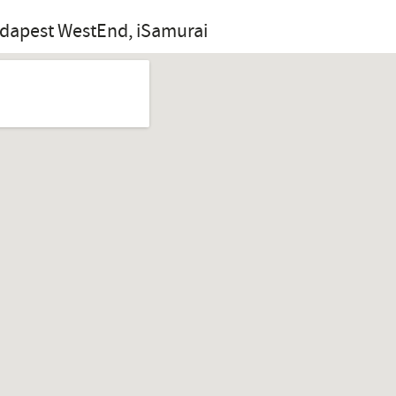
udapest WestEnd, iSamurai