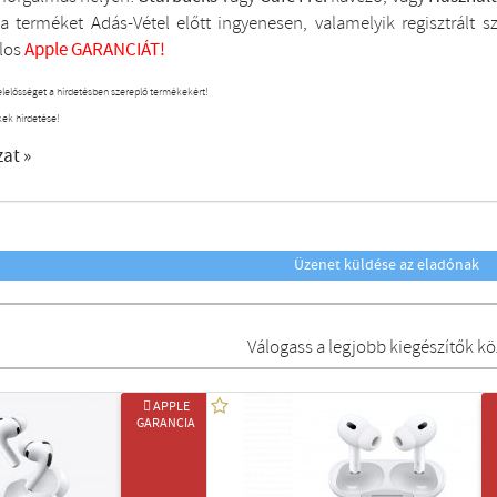
a terméket Adás-Vétel előtt ingyenesen, valamelyik regisztrált
s
los
Apple GARANCIÁT!
elelősséget a hirdetésben szereplő termékekért!
kek hirdetése!
zat »
Üzenet küldése az eladónak
Válogass a legjobb kiegészítők kö
 APPLE
GARANCIA