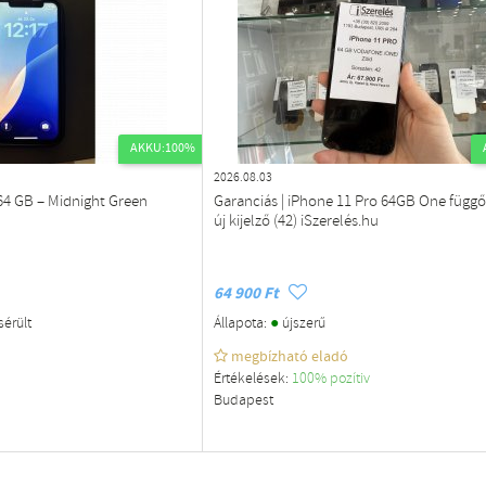
AKKU:100%
2026.08.03
64 GB – Midnight Green
Garanciás | iPhone 11 Pro 64GB One függő,
új kijelző (42) iSzerelés.hu
64 900 Ft
●
sérült
Állapota:
újszerű
megbízható eladó
Értékelések:
100% pozítiv
Budapest