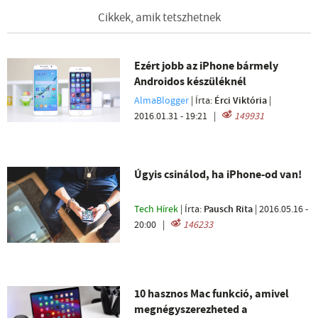
Cikkek, amik tetszhetnek
Ezért jobb az iPhone bármely
Androidos készüléknél
AlmaBlogger
| Írta:
Érci Viktória
|
2016.01.31 - 19:21
|
149931
Úgyis csinálod, ha iPhone-od van!
Tech Hírek
| Írta:
Pausch Rita
|
2016.05.16 -
20:00
|
146233
10 hasznos Mac funkció, amivel
megnégyszerezheted a