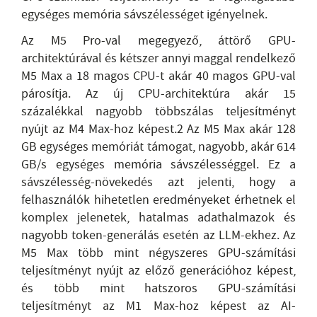
egységes memória sávszélességet igényelnek.
Az M5 Pro-val megegyező, áttörő GPU-
architektúrával és kétszer annyi maggal rendelkező
M5 Max a 18 magos CPU-t akár 40 magos GPU-val
párosítja. Az új CPU-architektúra akár 15
százalékkal nagyobb többszálas teljesítményt
nyújt az M4 Max-hoz képest.2 Az M5 Max akár 128
GB egységes memóriát támogat, nagyobb, akár 614
GB/s egységes memória sávszélességgel. Ez a
sávszélesség-növekedés azt jelenti, hogy a
felhasználók hihetetlen eredményeket érhetnek el
komplex jelenetek, hatalmas adathalmazok és
nagyobb token-generálás esetén az LLM-ekhez. Az
M5 Max több mint négyszeres GPU-számítási
teljesítményt nyújt az előző generációhoz képest,
és több mint hatszoros GPU-számítási
teljesítményt az M1 Max-hoz képest az AI-