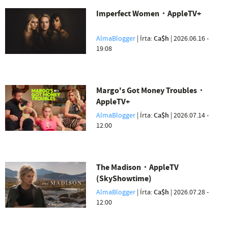
Imperfect Women・AppleTV+
AlmaBlogger
| Írta:
Ca$h
|
2026.06.16 -
19:08
Margo's Got Money Troubles・
AppleTV+
AlmaBlogger
| Írta:
Ca$h
|
2026.07.14 -
12:00
The Madison・AppleTV
(SkyShowtime)
AlmaBlogger
| Írta:
Ca$h
|
2026.07.28 -
12:00