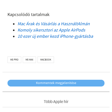
Kapcsolódó tartalmak
Mac Árak és Vásárlás a HasználtAlmán
Komoly sikersztori az Apple AirPods
10 ezer új ember kezd iPhone-gyártásba
M5 PRO
M5 MAX
MACBOOK
Kommentek megjelenítése
Több Apple hír