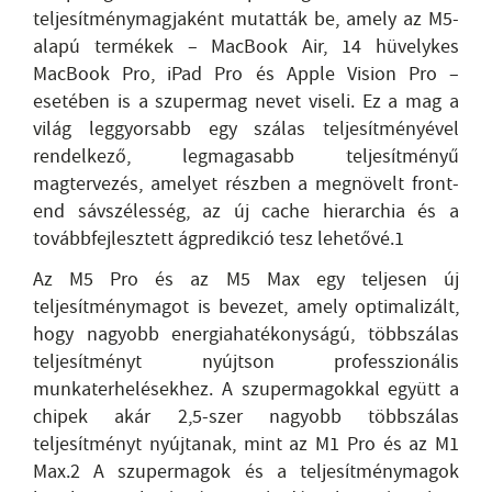
teljesítménymagjaként mutatták be, amely az M5-
alapú termékek – MacBook Air, 14 hüvelykes
MacBook Pro, iPad Pro és Apple Vision Pro –
esetében is a szupermag nevet viseli. Ez a mag a
világ leggyorsabb egy szálas teljesítményével
rendelkező, legmagasabb teljesítményű
magtervezés, amelyet részben a megnövelt front-
end sávszélesség, az új cache hierarchia és a
továbbfejlesztett ágpredikció tesz lehetővé.1
Az M5 Pro és az M5 Max egy teljesen új
teljesítménymagot is bevezet, amely optimalizált,
hogy nagyobb energiahatékonyságú, többszálas
teljesítményt nyújtson professzionális
munkaterhelésekhez. A szupermagokkal együtt a
chipek akár 2,5-szer nagyobb többszálas
teljesítményt nyújtanak, mint az M1 Pro és az M1
Max.2 A szupermagok és a teljesítménymagok