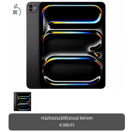
Házhozszállítással kérem
4 990 Ft