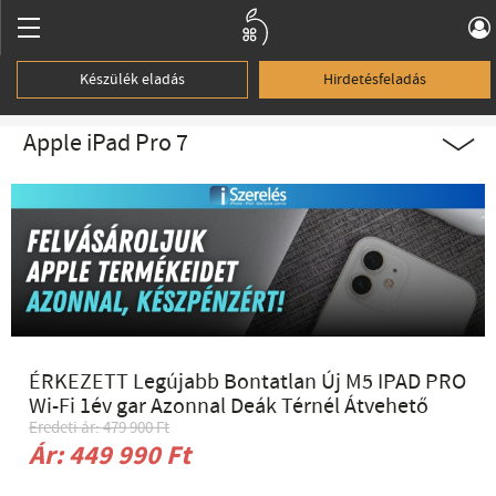
Készülék eladás
Hirdetésfeladás
Apple iPad Pro 7
ÉRKEZETT Legújabb Bontatlan Új M5 IPAD PRO
Wi-Fi 1év gar Azonnal Deák Térnél Átvehető
Eredeti ár: 479 900 Ft
Ár: 449 990 Ft