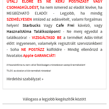
UTALJ
ELŐRE ÉS NE KÉRJ POSTÁZÁST VAGY
CSOMAGKÜLDÉST
,
ha nem ismered az eladót kivéve, ha
MEGBÍZHATÓ ELADÓ! - Legjobb, ha mindig
SZEMÉLYESEN
intézed az adásvételt, valami forgalmas
helyen!
Starbucks
Vagy
Cafe Frei
kávézó, vagy
HasznaltAlma
Találkozópont
!
- Ne menj
egyedül a
találkozóra! -
VIZSGÁLTASD
BE
a terméket Adás-Vétel
előtt ingyenesen, valamelyik regisztrált
szervizünkben
!
-
Soha
NE
POSTÁZZ
külföldre
- Mindig ellenőrizd a
hivatalos
Apple GARANCIÁT!
A HasznaltAlma.hu nem vállal felelősséget a hirdetésben szereplő termékekért!
TILOS az oldalon a klón termékek hirdetése!
Hirdetési szabályzat »
Válogass a legjobb kiegészítők között