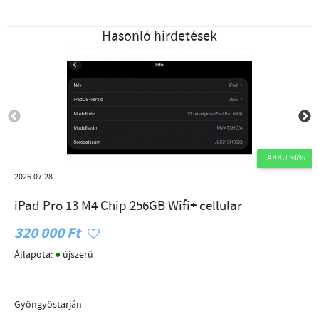
Hasonló hirdetések
AKKU:96%
2026.07.28
iPad Pro 13 M4 Chip 256GB Wifi+ cellular
320 000 Ft
●
Állapota:
újszerű
Gyöngyöstarján