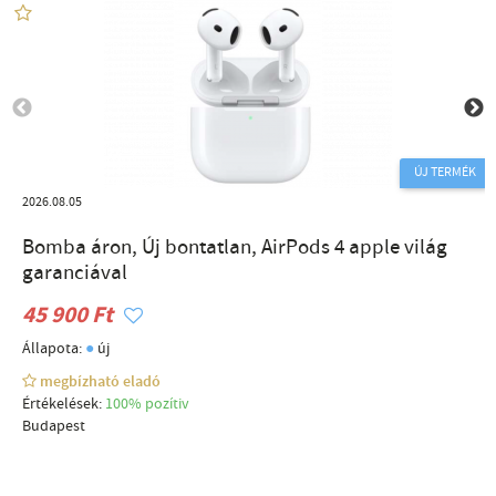
ÚJ TERMÉK
2026.08.05
Bomba áron, Új bontatlan, AirPods 4 apple világ
garanciával
45 900 Ft
●
Állapota:
új
megbízható eladó
Értékelések:
100% pozítiv
Budapest