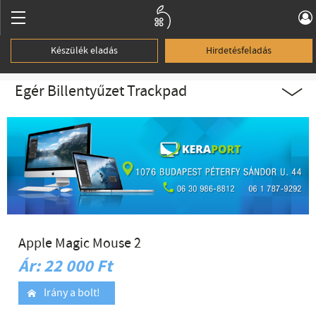
Készülék eladás
Hirdetésfeladás
Egér Billentyűzet Trackpad
Apple Magic Mouse 2
Ár: 22 000 Ft
Irány a bolt!