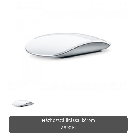
Házhozszállítással kérem
2 990 Ft