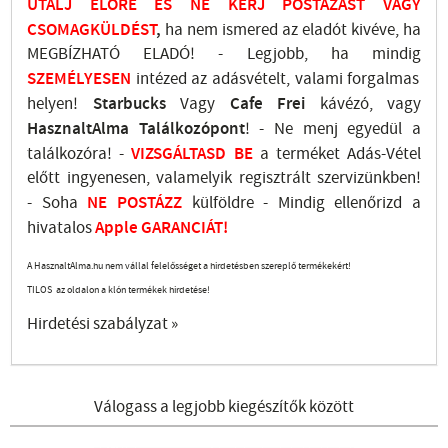
UTALJ
ELŐRE ÉS NE KÉRJ POSTÁZÁST VAGY
CSOMAGKÜLDÉST
,
ha nem ismered az eladót kivéve, ha
MEGBÍZHATÓ ELADÓ! - Legjobb, ha mindig
SZEMÉLYESEN
intézed az adásvételt, valami forgalmas
helyen!
Starbucks
Vagy
Cafe Frei
kávézó, vagy
HasznaltAlma
Találkozópont
!
- Ne menj
egyedül a
találkozóra! -
VIZSGÁLTASD
BE
a terméket Adás-Vétel
előtt ingyenesen, valamelyik regisztrált
szervizünkben
!
-
Soha
NE
POSTÁZZ
külföldre
- Mindig ellenőrizd a
hivatalos
Apple GARANCIÁT!
A HasznaltAlma.hu nem vállal felelősséget a hirdetésben szereplő termékekért!
TILOS az oldalon a klón termékek hirdetése!
Hirdetési szabályzat »
Válogass a legjobb kiegészítők között