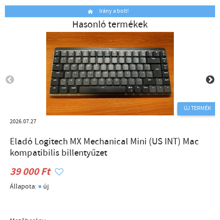
Irány a bolt!
Hasonló termékek
ÚJ TERMÉK
2026.07.27
Eladó Logitech MX Mechanical Mini (US INT) Mac
kompatibilis billentyűzet
39 000 Ft
●
Állapota:
új