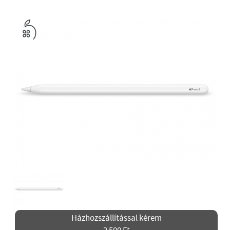
Házhozszállítással kérem