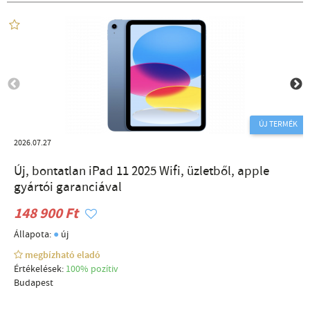
ÚJ TERMÉK
2026.07.27
Új, bontatlan iPad 11 2025 Wifi, üzletből, apple
gyártói garanciával
148 900 Ft
●
Állapota:
új
megbízható eladó
Értékelések:
100% pozítiv
Budapest