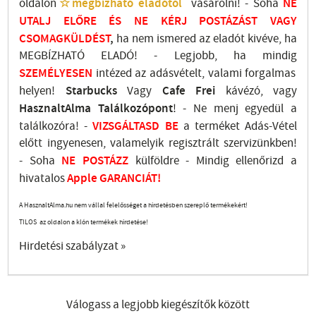
oldalon
☆megbízható eladótól
vásárolni! - Soha
NE
UTALJ
ELŐRE ÉS NE KÉRJ POSTÁZÁST VAGY
CSOMAGKÜLDÉST
,
ha nem ismered az eladót kivéve, ha
MEGBÍZHATÓ ELADÓ! - Legjobb, ha mindig
SZEMÉLYESEN
intézed az adásvételt, valami forgalmas
helyen!
Starbucks
Vagy
Cafe Frei
kávézó, vagy
HasznaltAlma
Találkozópont
!
- Ne menj
egyedül a
találkozóra! -
VIZSGÁLTASD
BE
a terméket Adás-Vétel
előtt ingyenesen, valamelyik regisztrált
szervizünkben
!
-
Soha
NE
POSTÁZZ
külföldre
- Mindig ellenőrizd a
hivatalos
Apple GARANCIÁT!
A HasznaltAlma.hu nem vállal felelősséget a hirdetésben szereplő termékekért!
TILOS az oldalon a klón termékek hirdetése!
Hirdetési szabályzat »
Válogass a legjobb kiegészítők között