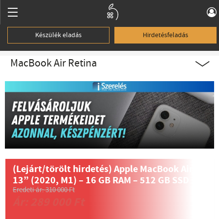
Készülék eladás
Hirdetésfeladás
MacBook Air Retina
(Lejárt/törölt hirdetés)
Apple MacBook Air
13” (2020, M1) – 16 GB RAM – 512 GB SSD
Eredeti ár: 310 000 Ft
Ár: 289 000 Ft