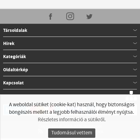
Társoldalak
Hírek
Kategóriák
Oldaltérkép
Kapcsolat
A weboldal sütiket (cookie-kat) használ, hogy biztonságos
böngészés mellett a legjobb felhasználói élményt nyújtsa.
Részletes információ a sütikről
.
Copyright © 2010-2026 StillApple
RSS hírek
RSS hirdetések
Tudomásul vettem