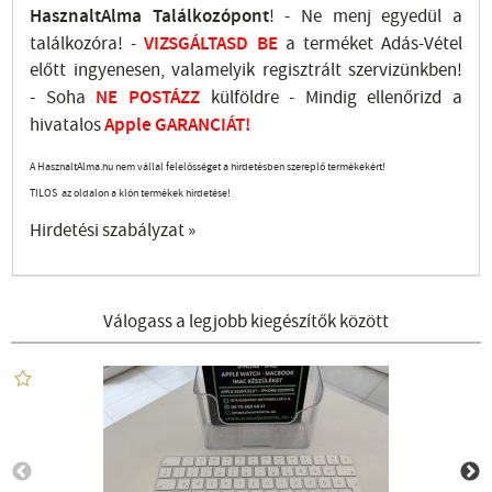
HasznaltAlma
Találkozópont
!
- Ne menj
egyedül a
találkozóra! -
VIZSGÁLTASD
BE
a terméket Adás-Vétel
előtt ingyenesen, valamelyik regisztrált
szervizünkben
!
-
Soha
NE
POSTÁZZ
külföldre
- Mindig ellenőrizd a
hivatalos
Apple GARANCIÁT!
A HasznaltAlma.hu nem vállal felelősséget a hirdetésben szereplő termékekért!
TILOS az oldalon a klón termékek hirdetése!
Hirdetési szabályzat »
Válogass a legjobb kiegészítők között