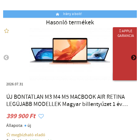
Irány a bolt!
Hasonló termékek
 APPLE
GARANCIA
ÚJ TERMÉK
2026.07.31
ÚJ BONTATLAN M3 M4 M5 MACBOOK AIR RETINA
LEGÚJABB MODELLEK Magyar billentyűzet 1 év
GARANCIA DEÁK TÉRNÉL
399 900 Ft
●
Állapota:
új
megbízható eladó