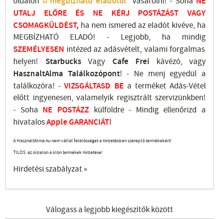
oldalon
☆megbízható eladótól
vásárolni! - Soha
NE
UTALJ
ELŐRE ÉS NE KÉRJ POSTÁZÁST VAGY
CSOMAGKÜLDÉST
,
ha nem ismered az eladót kivéve, ha
MEGBÍZHATÓ ELADÓ! - Legjobb, ha mindig
SZEMÉLYESEN
intézed az adásvételt, valami forgalmas
helyen!
Starbucks
Vagy
Cafe Frei
kávézó, vagy
HasznaltAlma
Találkozópont
!
- Ne menj
egyedül a
találkozóra! -
VIZSGÁLTASD
BE
a terméket Adás-Vétel
előtt ingyenesen, valamelyik regisztrált
szervizünkben
!
-
Soha
NE
POSTÁZZ
külföldre
- Mindig ellenőrizd a
hivatalos
Apple GARANCIÁT!
A HasznaltAlma.hu nem vállal felelősséget a hirdetésben szereplő termékekért!
TILOS az oldalon a klón termékek hirdetése!
Hirdetési szabályzat »
Válogass a legjobb kiegészítők között