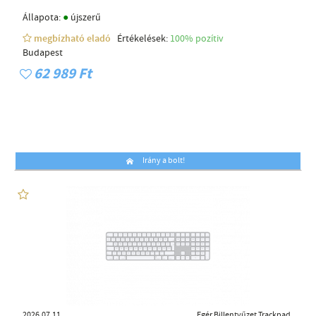
●
Állapota:
újszerű
megbízható eladó
Értékelések:
100% pozítiv
Budapest
62 989 Ft
Irány a bolt!
2026.07.11
Egér Billentyűzet Trackpad