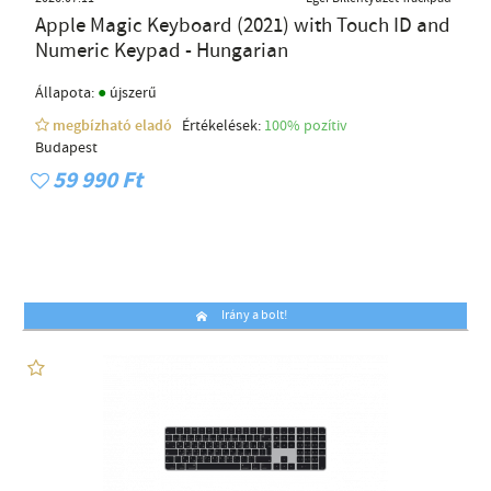
Apple Magic Keyboard (2021) with Touch ID and
Numeric Keypad - Hungarian
●
Állapota:
újszerű
megbízható eladó
Értékelések:
100% pozítiv
Budapest
59 990 Ft
Irány a bolt!