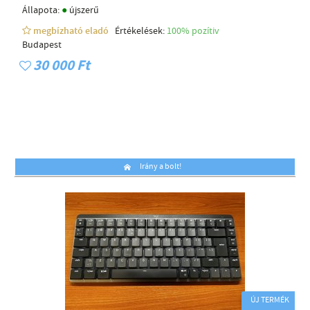
●
Állapota:
újszerű
megbízható eladó
Értékelések:
100% pozítiv
Budapest
30 000 Ft
Irány a bolt!
ÚJ TERMÉK