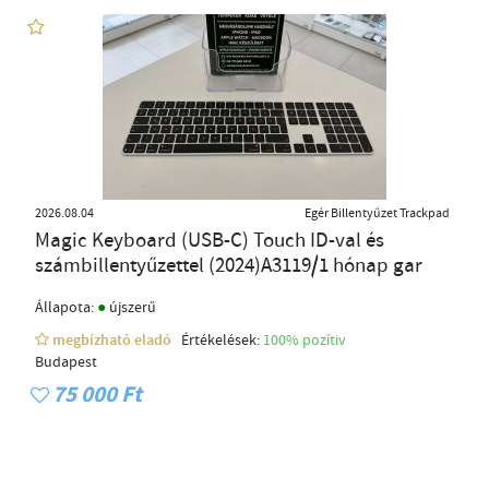
2026.08.04
Egér Billentyűzet Trackpad
Magic Keyboard (USB-C) Touch ID-val és
számbillentyűzettel (2024)A3119/1 hónap gar
●
Állapota:
újszerű
megbízható eladó
Értékelések:
100% pozítiv
Budapest
75 000 Ft