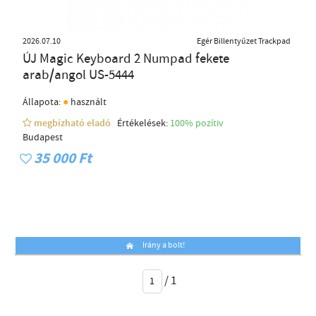
2026.07.10
Egér Billentyűzet Trackpad
ÚJ Magic Keyboard 2 Numpad fekete
arab/angol US-5444
●
Állapota:
használt
megbízható eladó
Értékelések:
100% pozítiv
Budapest
35 000 Ft
Irány a bolt!
/
1