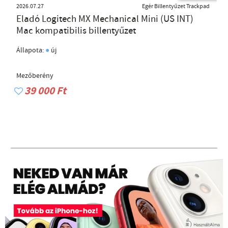
2026.07.27
Egér Billentyűzet Trackpad
Eladó Logitech MX Mechanical Mini (US INT)
Mac kompatibilis billentyűzet
●
Állapota:
új
Mezőberény
39 000 Ft