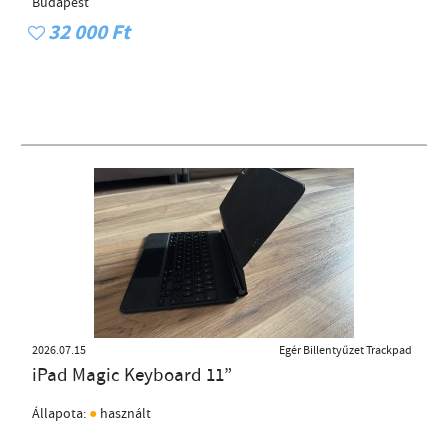
Budapest
32 000 Ft
2026.07.15
Egér Billentyűzet Trackpad
iPad Magic Keyboard 11”
●
Állapota:
használt