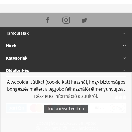
Társoldalak
Hírek
Kategóriák
Oldaltérkép
A weboldal sütiket (cookie-kat) használ, hogy biztonságos
Kapcsolat
böngészés mellett a legjobb felhasználói élményt nyújtsa.
Részletes információ a sütikről
.
Tudomásul vettem
Copyright © 2010-2026 StillApple
RSS hírek
RSS hirdetések