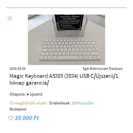
2026.08.04
Egér Billentyűzet Trackpad
Magic Keyboard A3203 (2024) USB C/Újszerű/1
hónap garancia/
●
Állapota:
újszerű
megbízható eladó
Értékelések:
100% pozítiv
Budapest
35 000 Ft