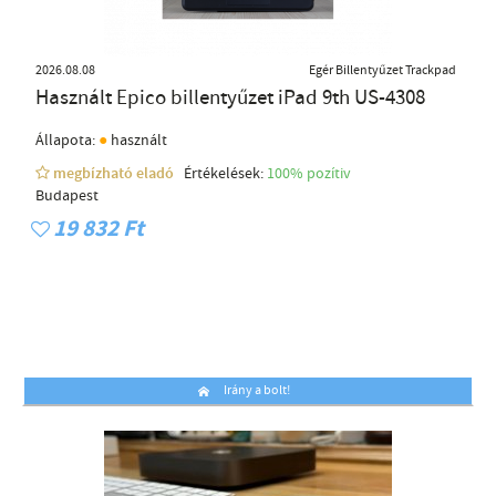
2026.08.08
Egér Billentyűzet Trackpad
Használt Epico billentyűzet iPad 9th US-4308
●
Állapota:
használt
megbízható eladó
Értékelések:
100% pozítiv
Budapest
19 832 Ft
Irány a bolt!