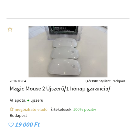
2026.08.04
Egér Billentyűzet Trackpad
Magic Mouse 2 Újszerű/1 hónap garancia/
●
Állapota:
újszerű
megbízható eladó
Értékelések:
100% pozítiv
Budapest
19 000 Ft