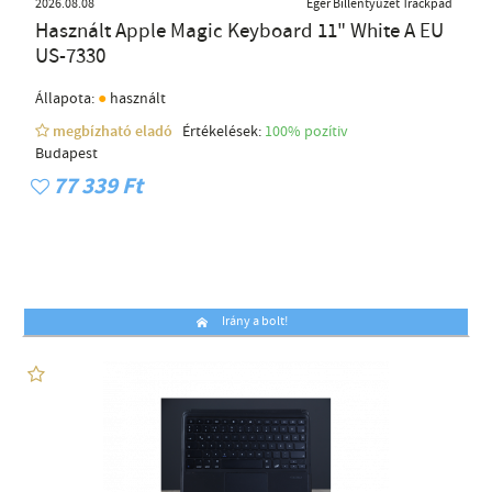
2026.08.08
Egér Billentyűzet Trackpad
Használt Apple Magic Keyboard 11" White A EU
US-7330
●
Állapota:
használt
megbízható eladó
Értékelések:
100% pozítiv
Budapest
77 339 Ft
Irány a bolt!