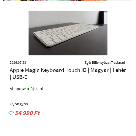
2026.07.23
Egér Billentyűzet Trackpad
Apple Magic Keyboard Touch ID | Magyar | Fehér
| USB-C
●
Állapota:
újszerű
Gyöngyös
54 990 Ft