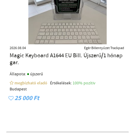
2026.08.04
Egér Billentyűzet Trackpad
Magic Keyboard A1644 EU Bill. Újszerű/1 hónap
gar.
●
Állapota:
újszerű
megbízható eladó
Értékelések:
100% pozítiv
Budapest
25 000 Ft