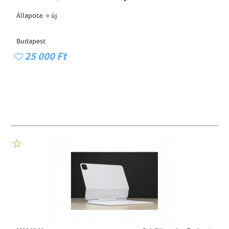
●
Állapota:
új
Budapest
25 000 Ft