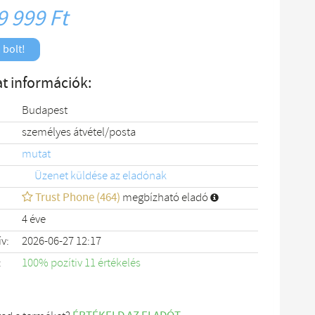
9 999 Ft
 bolt!
t információk:
Budapest
személyes átvétel/posta
mutat
Üzenet küldése az eladónak
Trust Phone (464)
megbízható eladó
4 éve
ív:
2026-06-27 12:17
:
100% pozítiv 11 értékelés