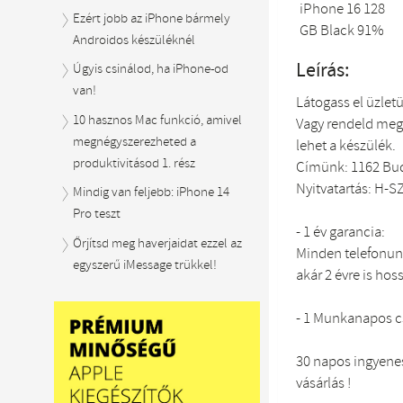
Ezért jobb az iPhone bármely
Androidos készüléknél
Leírás:
Úgyis csinálod, ha iPhone-od
van!
Látogass el üzlet
10 hasznos Mac funkció, amivel
Vagy rendeld meg
megnégyszerezheted a
lehet a készülék.
produktivitásod 1. rész
Címünk: 1162 Bud
Nyitvatartás: H-SZ
Mindig van feljebb: iPhone 14
Pro teszt
- 1 év garancia:
Őrjítsd meg haverjaidat ezzel az
Minden telefonunk
egyszerű iMessage trükkel!
akár 2 évre is hos
- 1 Munkanapos 
30 napos ingyenes
vásárlás !