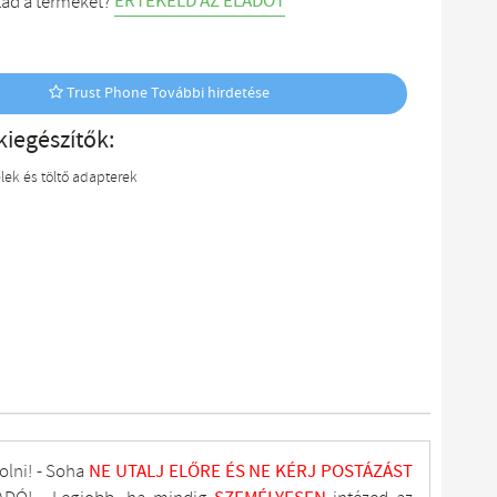
ÉRTÉKELD AZ ELADÓT
tad a terméket?
Trust Phone További hirdetése
kiegészítők:
lek és töltő adapterek
olni! - Soha
NE UTALJ
ELŐRE ÉS NE KÉRJ POSTÁZÁST