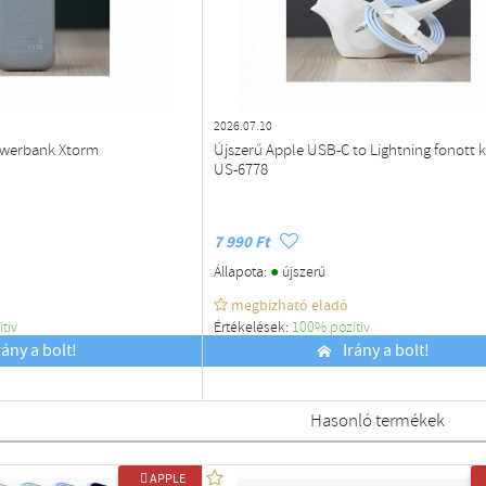
2026.07.10
owerbank Xtorm
Újszerű Apple USB-C to Lightning fonott 
US-6778
7 990 Ft
●
Állapota:
újszerű
megbízható eladó
ítiv
Értékelések:
100% pozítiv
rány a bolt!
Budapest
Irány a bolt!
Hasonló termékek
 APPLE