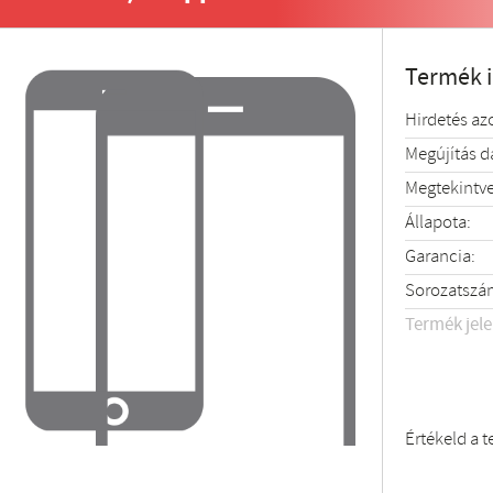
Termék 
Hirdetés az
Megújítás 
Megtekintve
Állapota:
Garancia:
Sorozatszá
Termék jel
Értékeld a 