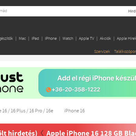
Hird
gészítők
Mac
iPad
iPhone
Watch
Apple TV
Akciók
Apple Híre
Szervizek
Találkozópo
 16 / 16 Plus / 16 Pro / 16e
iPhone 16
ölt hirdetés)
Apple iPhone 16 128 GB Bl