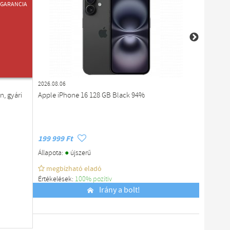
GARANCIA
ÚJ TERMÉK
2026.08.06
2026.08.0
n, gyári
Apple iPhone 16 128 GB Black 94%
Apple i
96%
199 999 Ft
349 999
●
Állapota:
újszerű
Állapota
megbízható eladó
megb
Értékelések:
100% pozítiv
Értékelé
Budapest
Irány a bolt!
Budapes