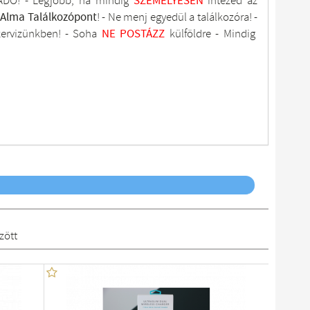
DÓ! - Legjobb, ha mindig
SZEMÉLYESEN
intézed az
tAlma
Találkozópont
!
- Ne menj
egyedül a találkozóra! -
zervizünkben
! -
Soha
NE
POSTÁZZ
külföldre
- Mindig
zött