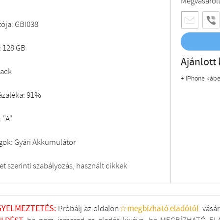
Megvásárol
tója: GBI038
: 128 GB
Ajánlott 
lack
+ iPhone kábe
ázaléka: 91%
 "A"
gok: Gyári Akkumulátor
t szerinti szabályozás, használt cikkek
GYELMEZTETÉS:
Próbálj az oldalon
☆megbízható eladótól
vásár