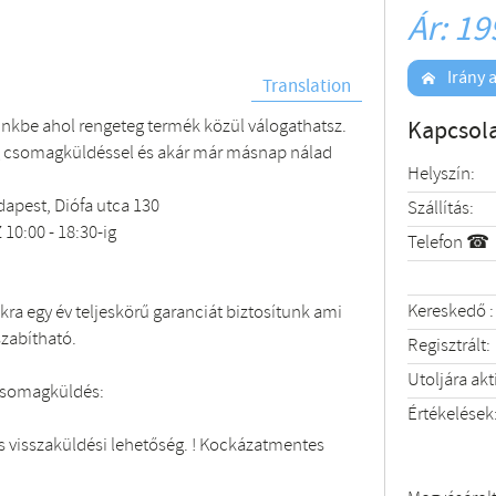
Ár: 19
Irány a
Translation
ünkbe ahol rengeteg termék közül válogathatsz.
Kapcsola
 csomagküldéssel és akár már másnap nálad
Helyszín:
apest, Diófa utca 130
Szállítás:
 10:00 - 18:30-ig
Telefon ☎
Kereskedő :
ra egy év teljeskörű garanciát biztosítunk ami
szabítható.
Regisztrált:
Utoljára akt
csomagküldés:
Értékelések
 visszaküldési lehetőség. ! Kockázatmentes