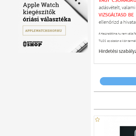
VAGY CSOMAGKÜ
adásvételt, valam
VIZSGÁLTASD
BE
ellenőrizd a hivata
A HasznaltAlma.hu nem vállal f
TILOS az oldalon a klón termé
Hirdetési szabály