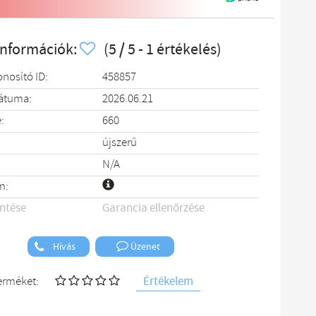
információk:
(5 / 5 - 1 értékelés)
onosító ID:
458857
dátuma:
2026.06.21
:
660
újszerű
N/A
m:
entése
Garancia ellenőrzése
Hívás
Üzenet
Értékelem
terméket: