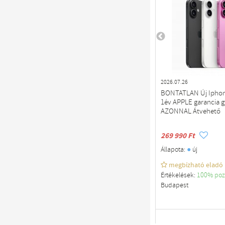
2026.07.26
BONTATLAN Új Iphone
1év APPLE garancia g
AZONNAL Átvehető
269 990 Ft
●
Állapota:
új
megbízható eladó
Értékelések:
100% poz
Budapest