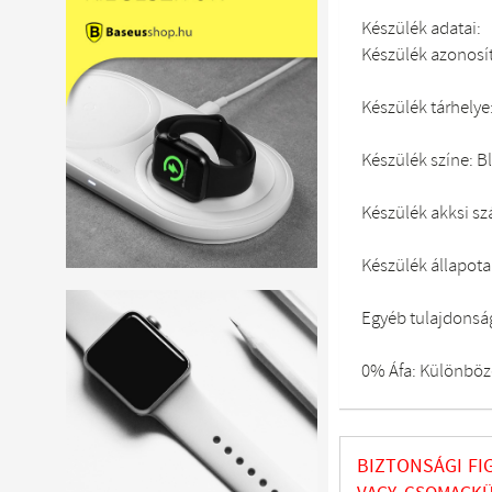
Készülék adatai:
Készülék azonosí
Készülék tárhelye
Készülék színe: B
Készülék akksi sz
Készülék állapota:
Egyéb tulajdonsá
0% Áfa: Különböze
BIZTONSÁGI FI