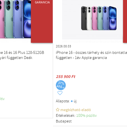
GARANCIA
ÚJ TERMÉK
2026.08.03
 16 és 16 Plus 128-512GB
iPhone 16 - összes tárhely és szín bontatla
yári független Deák
független - 1év Apple garancia
255 900 Ft
ítiv
●
Állapota:
új
megbízható eladó
Értékelések:
100% pozítiv
Budapest