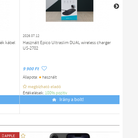
2026.07.12
2026.07.1
kék kábel
Használt Epico Ultraslim DUAL wireless charger
MagSafe
US-2702
9 900 Ft
14 990 
●
Állapota:
használt
Állapota
megbízható eladó
megb
Értékelések:
100% pozítiv
Értékelé
Budapest
Irány a bolt!
Budapes
 APPLE