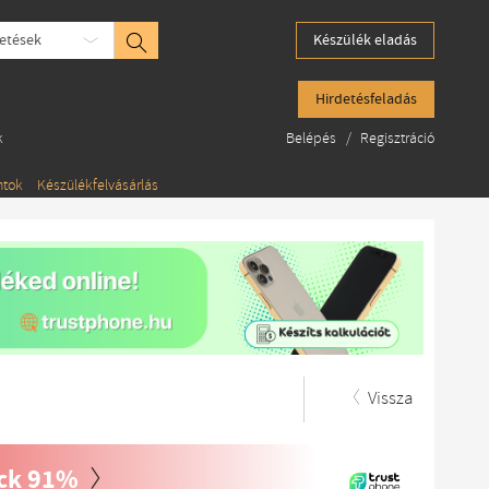
etések
Készülék eladás
Hirdetésfeladás
k
Belépés
/
Regisztráció
ntok
Készülékfelvásárlás
Vissza
ack 91%