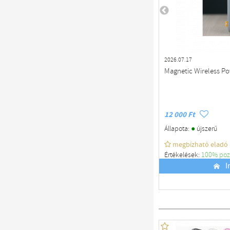
2026.07.17
Magnetic Wireless P
12 000 Ft
●
Állapota:
újszerű
megbízható eladó
Értékelések:
100% poz
Budapest
I