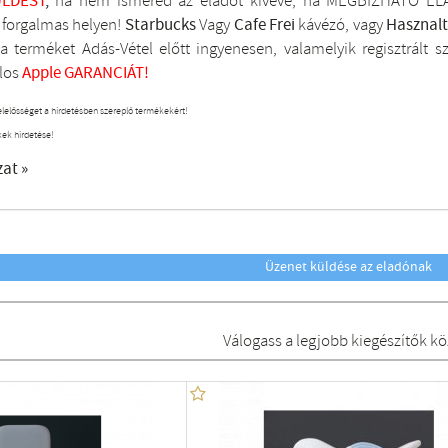
LDÉST
,
ha nem ismered az eladót kivéve, ha MEGBÍZHATÓ ELA
i forgalmas helyen!
Starbucks
Vagy
Cafe Frei
kávézó, vagy
Hasznal
a terméket Adás-Vétel előtt ingyenesen, valamelyik regisztrált
s
los
Apple GARANCIÁT!
elelősséget a hirdetésben szereplő termékekért!
kek hirdetése!
zat »
Üzenet küldése az eladónak
Válogass a legjobb kiegészítők kö