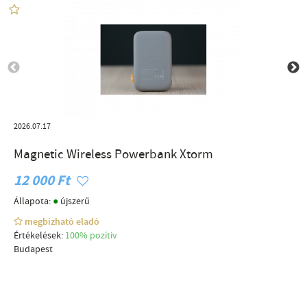
2026.07.17
Magnetic Wireless Powerbank Xtorm
12 000 Ft
●
Állapota:
újszerű
megbízható eladó
Értékelések:
100% pozítiv
Budapest