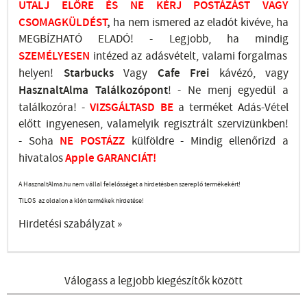
UTALJ
ELŐRE ÉS NE KÉRJ POSTÁZÁST VAGY
CSOMAGKÜLDÉST
,
ha nem ismered az eladót kivéve, ha
MEGBÍZHATÓ ELADÓ! - Legjobb, ha mindig
SZEMÉLYESEN
intézed az adásvételt, valami forgalmas
helyen!
Starbucks
Vagy
Cafe Frei
kávézó, vagy
HasznaltAlma
Találkozópont
!
- Ne menj
egyedül a
találkozóra! -
VIZSGÁLTASD
BE
a terméket Adás-Vétel
előtt ingyenesen, valamelyik regisztrált
szervizünkben
!
-
Soha
NE
POSTÁZZ
külföldre
- Mindig ellenőrizd a
hivatalos
Apple GARANCIÁT!
A HasznaltAlma.hu nem vállal felelősséget a hirdetésben szereplő termékekért!
TILOS az oldalon a klón termékek hirdetése!
Hirdetési szabályzat »
Válogass a legjobb kiegészítők között