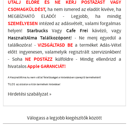
UTALJ
ELŐRE ÉS NE KÉRJ POSTÁZÁST VAGY
CSOMAGKÜLDÉST
,
ha nem ismered az eladót kivéve, ha
MEGBÍZHATÓ ELADÓ! - Legjobb, ha mindig
SZEMÉLYESEN
intézed az adásvételt, valami forgalmas
helyen!
Starbucks
Vagy
Cafe Frei
kávézó, vagy
HasznaltAlma
Találkozópont
!
- Ne menj
egyedül a
találkozóra! -
VIZSGÁLTASD
BE
a terméket Adás-Vétel
előtt ingyenesen, valamelyik regisztrált
szervizünkben
!
-
Soha
NE
POSTÁZZ
külföldre
- Mindig ellenőrizd a
hivatalos
Apple GARANCIÁT!
A HasznaltAlma.hu nem vállal felelősséget a hirdetésben szereplő termékekért!
TILOS az oldalon a klón termékek hirdetése!
Hirdetési szabályzat »
Válogass a legjobb kiegészítők között