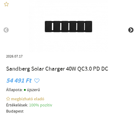
2026.07.17
Sandberg Solar Charger 40W QC3.0 PD DC
54 491 Ft
●
Állapota:
újszerű
megbízható eladó
Értékelések:
100% pozítiv
Budapest