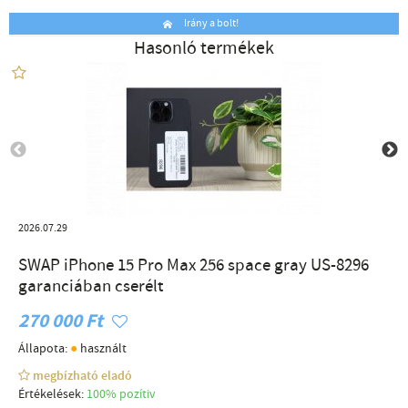
Irány a bolt!
Hasonló termékek
2026.07.29
SWAP iPhone 15 Pro Max 256 space gray US-8296
garanciában cserélt
270 000 Ft
●
Állapota:
használt
megbízható eladó
Értékelések:
100% pozítiv