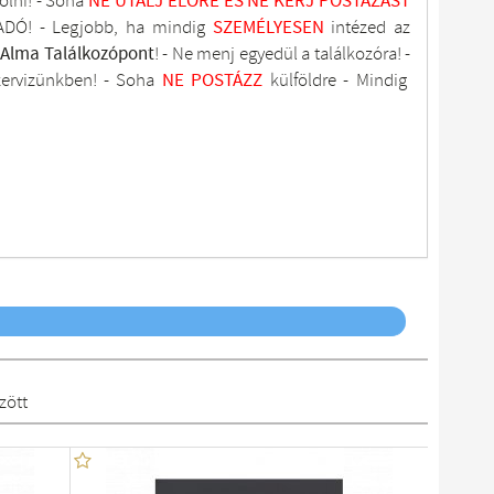
olni! - Soha
NE UTALJ
ELŐRE ÉS NE KÉRJ POSTÁZÁST
DÓ! - Legjobb, ha mindig
SZEMÉLYESEN
intézed az
tAlma
Találkozópont
!
- Ne menj
egyedül a találkozóra! -
zervizünkben
! -
Soha
NE
POSTÁZZ
külföldre
- Mindig
zött