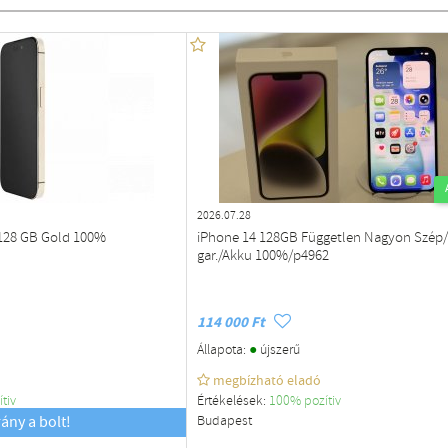
2026.07.28
 128 GB Gold 100%
iPhone 14 128GB Független Nagyon Szép
gar./Akku 100%/p4962
114 000 Ft
●
Állapota:
újszerű
megbízható eladó
ítiv
Értékelések:
100% pozítiv
rány a bolt!
Budapest