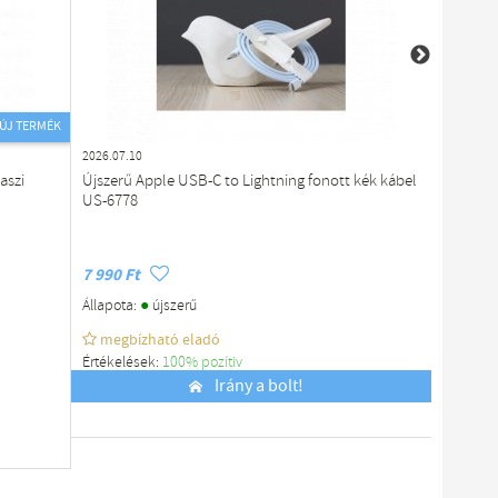
ÚJ TERMÉK
2026.07.10
2026.07.1
aszi
Újszerű Apple USB-C to Lightning fonott kék kábel
Sandber
US-6778
7 990 Ft
54 491 
●
Állapota:
újszerű
Állapota
megbízható eladó
megb
Értékelések:
100% pozítiv
Értékelé
Budapest
Irány a bolt!
Budapes