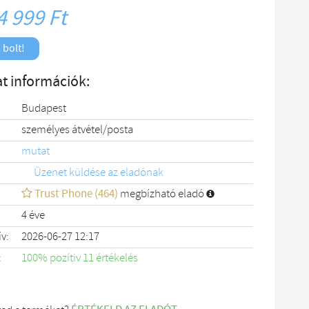
4 999 Ft
 bolt!
t információk:
Budapest
személyes átvétel/posta
mutat
Üzenet küldése az eladónak
Trust Phone (464)
megbízható eladó
4 éve
ív:
2026-06-27 12:17
:
100% pozítiv 11 értékelés