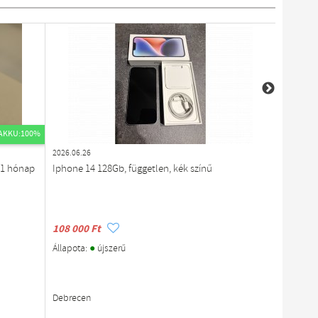
AKKU:100%
2026.06.26
2026.08.0
/1 hónap
Iphone 14 128Gb, független, kék színű
Apple iP
szabályo
108 000 Ft
153 943
●
Állapota:
újszerű
Állapota
megb
Értékelé
Debrecen
Budapes