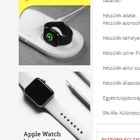
vásárlás !
Készülék adatai:
Készülék azonosí
Készülék tárhelye
Készülék színe: P
Készülék akksi s
Készülék állapota:
Egyéb tulajdonsá
0% Áfa: Különböze