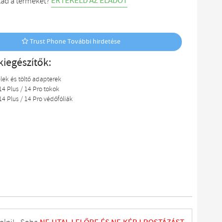
ÉRTÉKELD AZ ELADÓT
tad a terméket?
Trust Phone További hirdetése
kiegészítők:
lek és töltő adapterek
14 Plus / 14 Pro tokok
14 Plus / 14 Pro védőfóliák