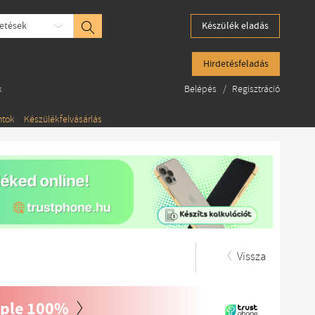
etések
Készülék eladás
Hirdetésfeladás
k
Belépés
/
Regisztráció
ntok
Készülékfelvásárlás
Vissza
rple 100%