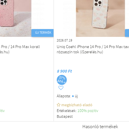
ÚJ TERMÉK
2026.07.19
Pro / 14 Pro Max korall
Uniq Coehl iPhone 14 Pro / 14 Pro Max tav
és.hu)
rózsaszín tok (iSzerelés.hu)
8 900 Ft
●
Állapota:
új
megbízható eladó
ítiv
Értékelések:
100% pozítiv
Budapest
Hasonló termékek