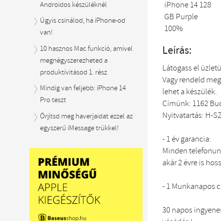
Androidos készüléknél
Úgyis csinálod, ha iPhone-od
van!
Leírás:
10 hasznos Mac funkció, amivel
megnégyszerezheted a
Látogass el üzlet
produktivitásod 1. rész
Vagy rendeld meg
Mindig van feljebb: iPhone 14
lehet a készülék.
Pro teszt
Címünk: 1162 Bud
Nyitvatartás: H-SZ
Őrjítsd meg haverjaidat ezzel az
egyszerű iMessage trükkel!
- 1 év garancia:
Minden telefonunk
akár 2 évre is hos
- 1 Munkanapos 
30 napos ingyenes