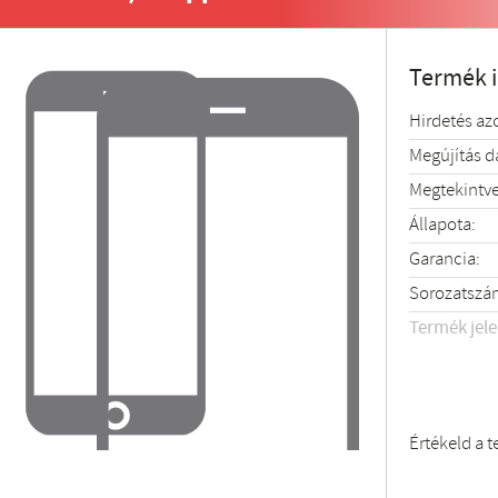
Termék 
Hirdetés az
Megújítás 
Megtekintve
Állapota:
Garancia:
Sorozatszá
Termék jel
Értékeld a 