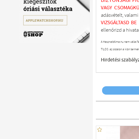
BIZTONSÁGI FI
VAGY CSOMAGKÜ
adásvételt, valam
VIZSGÁLTASD
BE
ellenőrizd a hivata
A HasznaltAlma.hu nem vállal f
TILOS az oldalon a klón termé
Hirdetési szabály