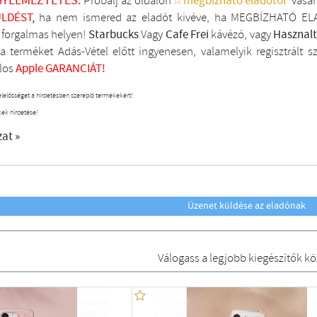
GYELMEZTETÉS:
Próbálj az oldalon
☆megbízható eladótól
vásár
LDÉST
,
ha nem ismered az eladót kivéve, ha MEGBÍZHATÓ ELA
i forgalmas helyen!
Starbucks
Vagy
Cafe Frei
kávézó, vagy
Hasznal
a terméket Adás-Vétel előtt ingyenesen, valamelyik regisztrált
s
los
Apple GARANCIÁT!
elelősséget a hirdetésben szereplő termékekért!
kek hirdetése!
zat »
Üzenet küldése az eladónak
Válogass a legjobb kiegészítők kö