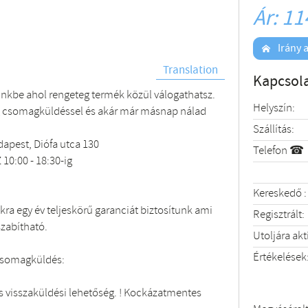
Ár: 11
Irány a
Translation
Kapcsola
ünkbe ahol rengeteg termék közül válogathatsz.
Helyszín:
 csomagküldéssel és akár már másnap nálad
Szállítás:
apest, Diófa utca 130
Telefon ☎
 10:00 - 18:30-ig
Kereskedő :
ra egy év teljeskörű garanciát biztosítunk ami
Regisztrált:
szabítható.
Utoljára akt
Értékelések
csomagküldés:
 visszaküldési lehetőség. ! Kockázatmentes