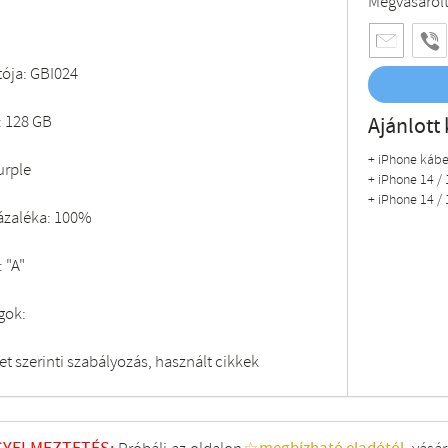
Megvásárol
tója: GBI024
: 128 GB
Ajánlott 
+ iPhone kábe
urple
+ iPhone 14 / 
+ iPhone 14 / 
zázaléka: 100%
 "A"
gok:
t szerinti szabályozás, használt cikkek