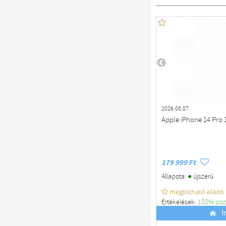
2026.08.07
Apple iPhone 14 Pro
179 999 Ft
●
Állapota:
újszerű
megbízható eladó
Értékelések:
100% poz
Budapest
I