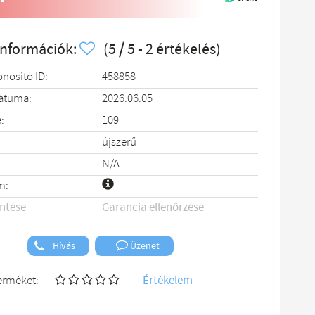
információk:
(5 / 5 - 2 értékelés)
onosító ID:
458858
dátuma:
2026.06.05
:
109
újszerű
N/A
m:
entése
Garancia ellenőrzése
Hívás
Üzenet
Értékelem
terméket: