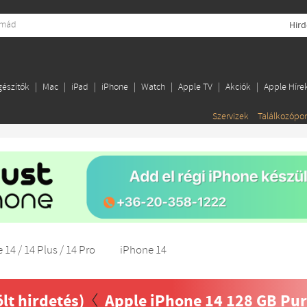
Hird
gészítők
Mac
iPad
iPhone
Watch
Apple TV
Akciók
Apple Híre
Szervizek
Találkozópo
 14 / 14 Plus / 14 Pro
iPhone 14
ölt hirdetés)
Apple iPhone 14 128 GB Pu