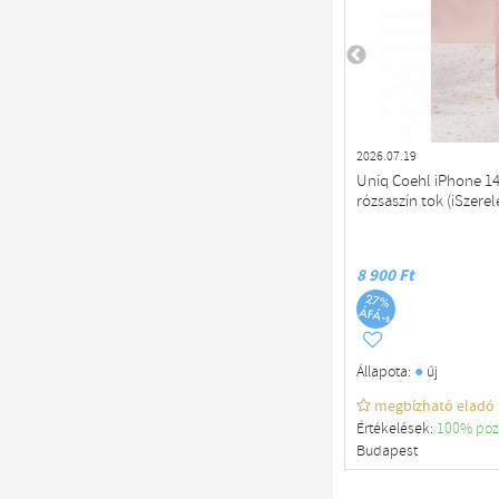
2026.07.19
Uniq Coehl iPhone 14 
rózsaszín tok (iSzerel
8 900 Ft
●
Állapota:
új
megbízható eladó
Értékelések:
100% poz
Budapest