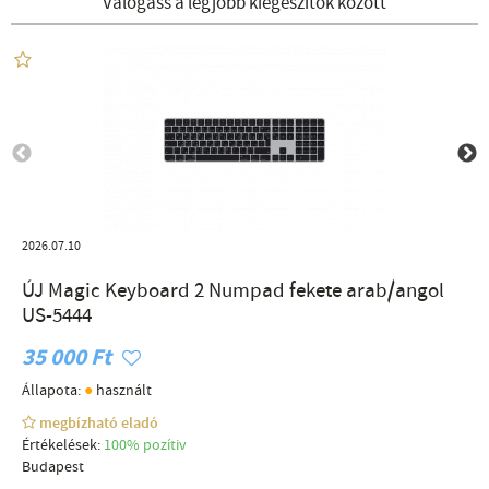
Válogass a legjobb kiegészítők között
2026.07.10
ÚJ Magic Keyboard 2 Numpad fekete arab/angol
US-5444
35 000 Ft
●
Állapota:
használt
megbízható eladó
Értékelések:
100% pozítiv
Budapest