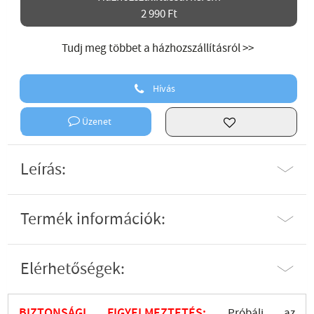
2 990 Ft
Tudj meg többet a házhozszállításról >>
Hívás
Üzenet
Leírás:
Termék információk:
Elérhetőségek:
BIZTONSÁGI FIGYELMEZTETÉS:
Próbálj az