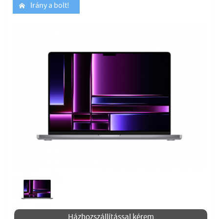
Irány a bolt!
Házhozszállítással kérem