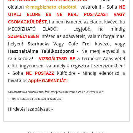
oldalon
☆megbízható eladótól
vásárolni! - Soha
NE
UTALJ
ELŐRE ÉS NE KÉRJ POSTÁZÁST VAGY
CSOMAGKÜLDÉST
,
ha nem ismered az eladót kivéve, ha
MEGBÍZHATÓ ELADÓ! - Legjobb, ha mindig
SZEMÉLYESEN
intézed az adásvételt, valami forgalmas
helyen!
Starbucks
Vagy
Cafe Frei
kávézó, vagy
HasznaltAlma
Találkozópont
!
- Ne menj
egyedül a
találkozóra! -
VIZSGÁLTASD
BE
a terméket Adás-Vétel
előtt ingyenesen, valamelyik regisztrált
szervizünkben
!
-
Soha
NE
POSTÁZZ
külföldre
- Mindig ellenőrizd a
hivatalos
Apple GARANCIÁT!
A HasznaltAlma.hu nem vállal felelősséget a hirdetésben szereplő termékekért!
TILOS az oldalon a klón termékek hirdetése!
Hirdetési szabályzat »