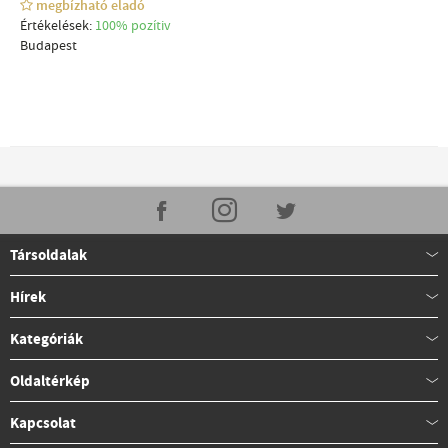
megbízható eladó
Értékelések:
100% pozítiv
Budapest
Társoldalak
Hírek
Kategóriák
Oldaltérkép
Kapcsolat