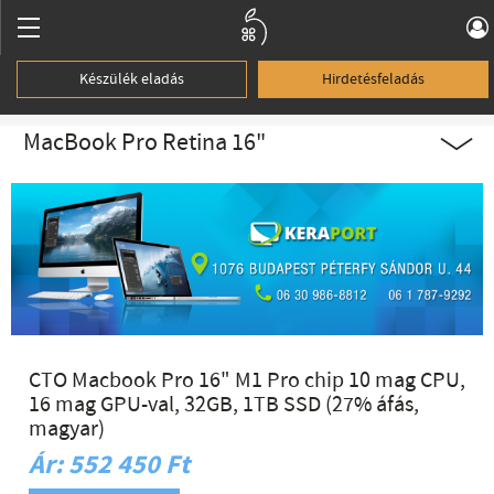
Készülék eladás
Hirdetésfeladás
MacBook Pro Retina 16"
CTO Macbook Pro 16" M1 Pro chip 10 mag CPU,
16 mag GPU-val, 32GB, 1TB SSD (27% áfás,
magyar)
Ár: 552 450 Ft