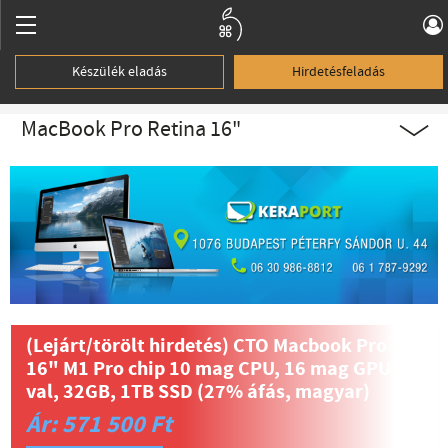
Készülék eladás
Hirdetésfeladás
MacBook Pro Retina 16"
(Lejárt/törölt hirdetés)
CTO Macbook Pro
16" M1 Pro chip 10 mag CPU, 16 mag GPU-
val, 32GB, 1TB SSD (27% áfás, magyar)
Ár: 571 500 Ft