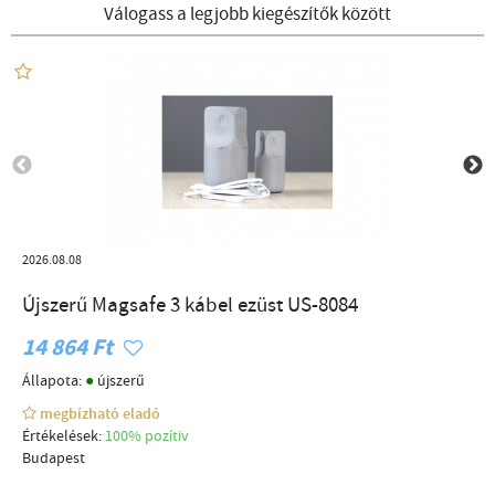
Válogass a legjobb kiegészítők között
2026.08.08
Újszerű Magsafe 3 kábel ezüst US-8084
14 864 Ft
●
Állapota:
újszerű
megbízható eladó
Értékelések:
100% pozítiv
Budapest