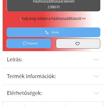
Házhozszállítással kérem
2 990 Ft
Tudj meg többet a házhozszállításról >>
Hívás
Üzenet
Leírás:
Termék információk:
Elérhetőségek: