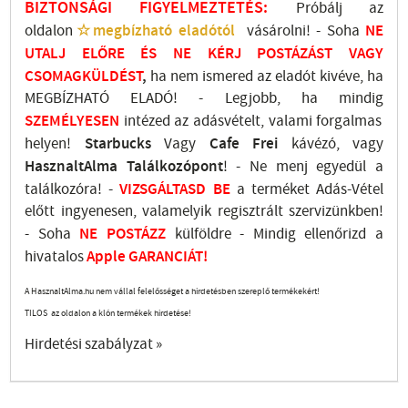
BIZTONSÁGI FIGYELMEZTETÉS:
Próbálj az
oldalon
☆megbízható eladótól
vásárolni! - Soha
NE
UTALJ
ELŐRE ÉS NE KÉRJ POSTÁZÁST VAGY
CSOMAGKÜLDÉST
,
ha nem ismered az eladót kivéve, ha
MEGBÍZHATÓ ELADÓ! - Legjobb, ha mindig
SZEMÉLYESEN
intézed az adásvételt, valami forgalmas
helyen!
Starbucks
Vagy
Cafe Frei
kávézó, vagy
HasznaltAlma
Találkozópont
!
- Ne menj
egyedül a
találkozóra! -
VIZSGÁLTASD
BE
a terméket Adás-Vétel
előtt ingyenesen, valamelyik regisztrált
szervizünkben
!
-
Soha
NE
POSTÁZZ
külföldre
- Mindig ellenőrizd a
hivatalos
Apple GARANCIÁT!
A HasznaltAlma.hu nem vállal felelősséget a hirdetésben szereplő termékekért!
TILOS az oldalon a klón termékek hirdetése!
Hirdetési szabályzat »