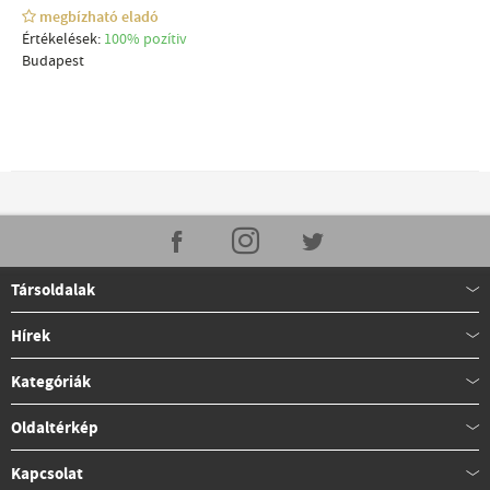
megbízható eladó
Értékelések:
100% pozítiv
Budapest
Társoldalak
Hírek
Kategóriák
Oldaltérkép
Kapcsolat