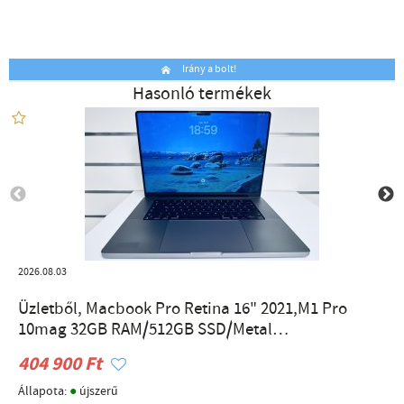
Irány a bolt!
Hasonló termékek
2026.08.03
Üzletből, Macbook Pro Retina 16" 2021,M1 Pro
10mag 32GB RAM/512GB SSD/Metal
16magGPU/Liquid Retina XDR/magyar bill.
404 900 Ft
●
Állapota:
újszerű