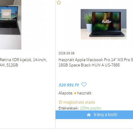
2026.08.06
etina XDR kijelző, 14-inch,
Használt Apple Macbook Pro 14" M3 Pro 5
GB RAM, 512GB
18GB Space Black HUN A US-7885
520 991 Ft
●
Állapota:
használt
megbízható eladó
Értékelések:
100% pozítiv
Budapest
Irány a bolt!