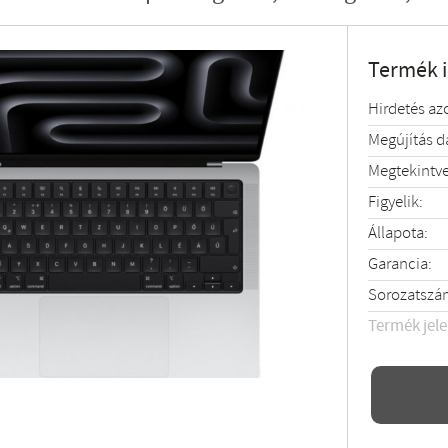
Termék 
Hirdetés az
Megújítás 
Megtekintve
Figyelik:
Állapota:
Garancia:
Sorozatszá
Termék jel