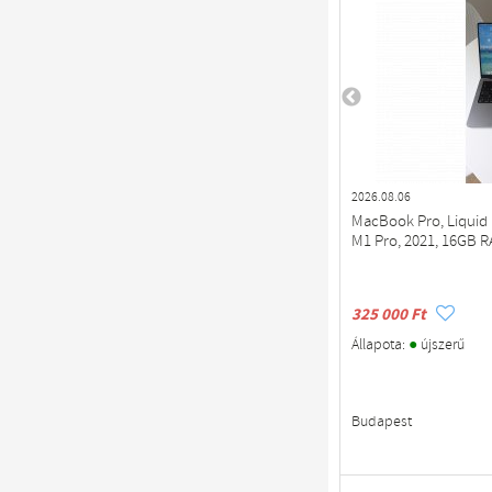
2026.08.06
MacBook Pro, Liquid R
M1 Pro, 2021, 16
325 000 Ft
●
Állapota:
újszerű
Budapest