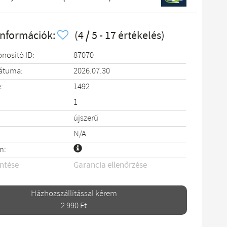
információk:
(4 / 5 - 17 értékelés)
onosító ID:
87070
dátuma:
2026.07.30
:
1492
1
újszerű
N/A
m:
entése
Garancia ellenőrzése
Házhozszállítással kérem
2 990 Ft