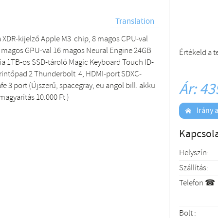
Translation
a XDR-kijelző Apple M3 chip, 8 magos CPU-val
0 magos GPU-val 16 magos Neural Engine 24GB
Értékeld a 
ia 1TB-os SSD-tároló Magic Keyboard Touch ID-
érintőpad 2 Thunderbolt 4, HDMI-port SDXC-
Ár: 43
e 3 port (Újszerű, spacegray, eu angol bill. akku
magyarítás 10.000 Ft )
Irány a
Kapcsola
Helyszín:
Szállítás:
Telefon ☎
Bolt :