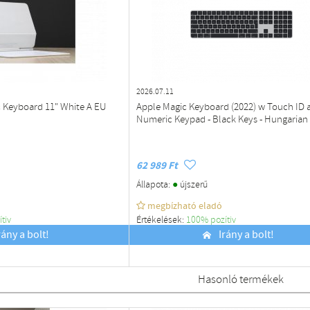
2026.07.11
 Keyboard 11" White A EU
Apple Magic Keyboard (2022) w Touch ID 
Numeric Keypad - Black Keys - Hungarian
62 989 Ft
●
Állapota:
újszerű
megbízható eladó
ítiv
Értékelések:
100% pozítiv
rány a bolt!
Budapest
Irány a bolt!
Hasonló termékek