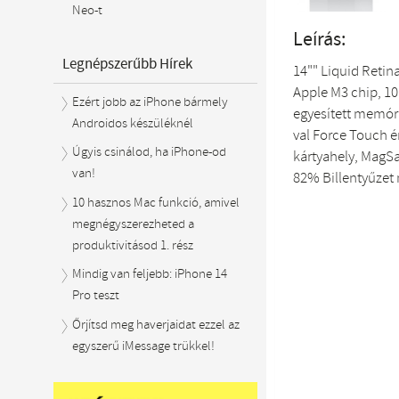
Neo-t
Leírás:
Legnépszerűbb Hírek
14"" Liquid Retin
Apple M3 chip, 1
Ezért jobb az iPhone bármely
egyesített memór
Androidos készüléknél
val Force Touch 
Úgyis csinálod, ha iPhone-od
kártyahely, MagSaf
van!
82% Billentyűzet 
10 hasznos Mac funkció, amivel
megnégyszerezheted a
produktivitásod 1. rész
Mindig van feljebb: iPhone 14
Pro teszt
Őrjítsd meg haverjaidat ezzel az
egyszerű iMessage trükkel!