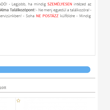
DÓ! - Legjobb, ha mindig
SZEMÉLYESEN
intézed az
tAlma
Találkozópont
!
- Ne menj
egyedül a találkozóra! -
zervizünkben
! -
Soha
NE
POSTÁZZ
külföldre
- Mindig
zött