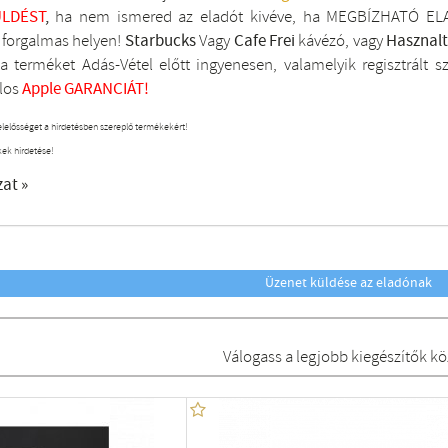
LDÉST
,
ha nem ismered az eladót kivéve, ha MEGBÍZHATÓ ELA
i forgalmas helyen!
Starbucks
Vagy
Cafe Frei
kávézó, vagy
Hasznal
a terméket Adás-Vétel előtt ingyenesen, valamelyik regisztrált
s
los
Apple GARANCIÁT!
elelősséget a hirdetésben szereplő termékekért!
kek hirdetése!
zat »
Üzenet küldése az eladónak
Válogass a legjobb kiegészítők kö