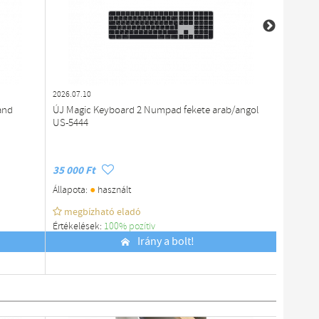
2026.07.10
2026.08.0
and
ÚJ Magic Keyboard 2 Numpad fekete arab/angol
Újszerű
US-5444
35 000 Ft
14 876 
●
Állapota:
használt
Állapota
megbízható eladó
megb
Értékelések:
100% pozítiv
Értékelé
Budapest
Irány a bolt!
Budapes