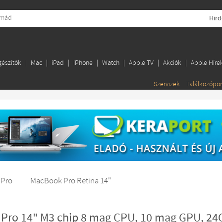
Hird
gészítők
Mac
iPad
iPhone
Watch
Apple TV
Akciók
Apple Híre
Szervizek
Találkozópo
 Pro
MacBook Pro Retina 14"
Pro 14" M3 chip 8 mag CPU, 10 mag GPU, 24G