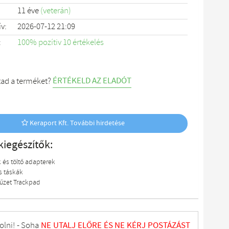
11 éve
(veterán)
ív:
2026-07-12 21:09
:
100% pozítiv 10 értékelés
ÉRTÉKELD AZ ELADÓT
tad a terméket?
Keraport Kft. További hirdetése
kiegészítők:
 és töltő adapterek
s táskák
yűzet Trackpad
olni! - Soha
NE UTALJ
ELŐRE ÉS NE KÉRJ POSTÁZÁST