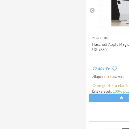
2026.08.06
Használt Apple Magic
US-7330
77 401 Ft
●
Állapota:
használt
megbízható eladó
Értékelések:
100% poz
Budapest
I