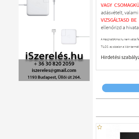
VAGY CSOMAGKÜ
adásvételt, valam
VIZSGÁLTASD
BE
ellenőrizd a hivata
A HasznaltAlma.hu nem vállal f
TILOS az oldalon a klón termé
Hirdetési szabály