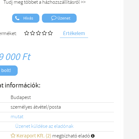
Tudj meg többet a házhozszállításról >>
Hívás
Üzenet
Értékelem
terméket:
9 000 Ft
 bolt!
t információk:
Budapest
személyes átvétel/posta
mutat
Üzenet küldése az eladónak
Keraport Kft. (2)
megbízható eladó