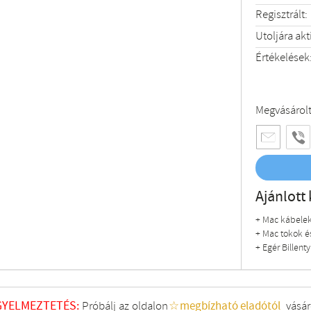
Regisztrált:
Utoljára akt
Értékelések
Megvásárol
Ajánlott 
+ Mac kábelek
+ Mac tokok é
+ Egér Billent
GYELMEZTETÉS:
Próbálj az oldalon
☆megbízható eladótól
vásár