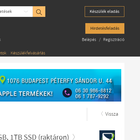
etések
Készülék eladás
Hirdetésfeladás
k
Belépés
/
Regisztráció
ntok
Készülékfelvásárlás
Vissza
B, 1TB SSD (raktáron)