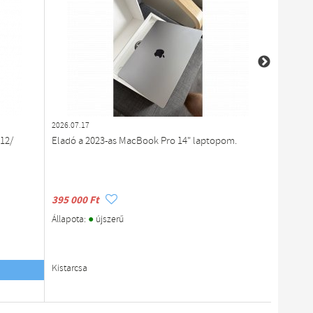
2026.07.17
2026.07.1
12/
Eladó a 2023-as MacBook Pro 14" laptopom.
Apple M
GPU/16
395 000 Ft
749 990
●
Állapota:
újszerű
Állapota
megb
Értékelé
Kistarcsa
Budapes