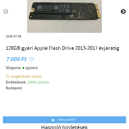
2026.07.06
128GB gyári Apple Flash Drive 2013-2017 évjáratig
7 000 Ft
●
Állapota:
újszerű
megbízható eladó
Értékelések:
100% pozítiv
Budapest
Irány a bolt!
Hasonló hirdetések