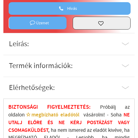
Hívás
Üzenet
Leírás:
Termék információk:
Elérhetőségek:
BIZTONSÁGI FIGYELMEZTETÉS:
Próbálj az
oldalon
☆megbízható eladótól
vásárolni! - Soha
NE
UTALJ
ELŐRE ÉS NE KÉRJ POSTÁZÁST VAGY
CSOMAGKÜLDÉST
,
ha nem ismered az eladót kivéve, ha
MEGBÍZHATÓ ELADÓ! - Legjobb, ha mindig