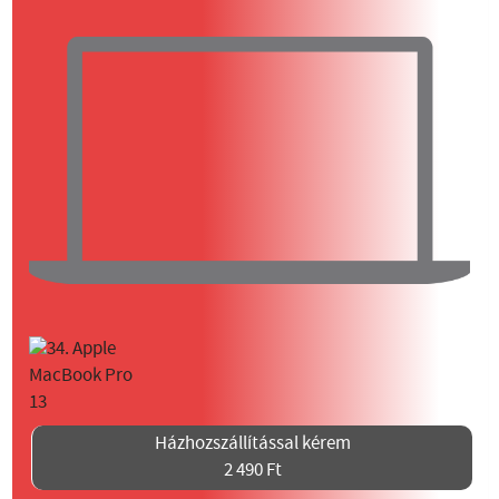
Házhozszállítással kérem
2 490 Ft