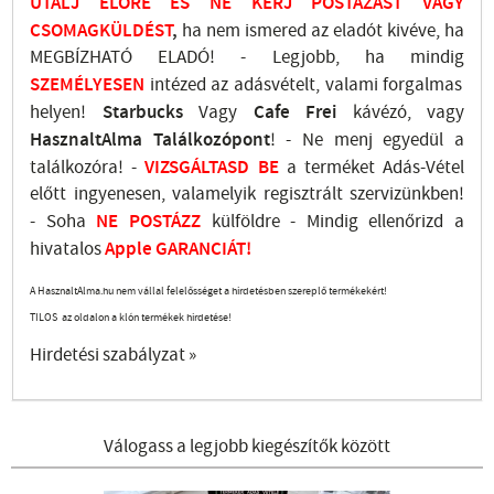
UTALJ
ELŐRE ÉS NE KÉRJ POSTÁZÁST VAGY
CSOMAGKÜLDÉST
,
ha nem ismered az eladót kivéve, ha
MEGBÍZHATÓ ELADÓ! - Legjobb, ha mindig
SZEMÉLYESEN
intézed az adásvételt, valami forgalmas
helyen!
Starbucks
Vagy
Cafe Frei
kávézó, vagy
HasznaltAlma
Találkozópont
!
- Ne menj
egyedül a
találkozóra! -
VIZSGÁLTASD
BE
a terméket Adás-Vétel
előtt ingyenesen, valamelyik regisztrált
szervizünkben
!
-
Soha
NE
POSTÁZZ
külföldre
- Mindig ellenőrizd a
hivatalos
Apple GARANCIÁT!
A HasznaltAlma.hu nem vállal felelősséget a hirdetésben szereplő termékekért!
TILOS az oldalon a klón termékek hirdetése!
Hirdetési szabályzat »
Válogass a legjobb kiegészítők között