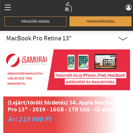
Készülék eladás
Hirdetésfeladás
MacBook Pro Retina 13"
(Lejárt/törölt hirdetés)
34. Apple MacBook
Pro 13" - 2019 - 16GB - 1TB SSD - Új akku
Ár: 219 900 Ft