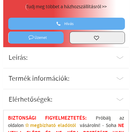
Tudj meg többet a házhozszállításról >>
Hívás
Üzenet
Leírás:
Termék információk:
Elérhetőségek:
BIZTONSÁGI FIGYELMEZTETÉS:
Próbálj az
oldalon
☆megbízható eladótól
vásárolni! - Soha
NE