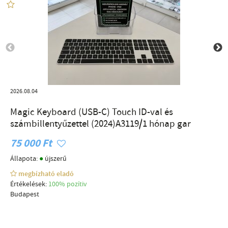
2026.08.04
Magic Keyboard (USB-C) Touch ID-val és
számbillentyűzettel (2024)A3119/1 hónap gar
75 000 Ft
●
Állapota:
újszerű
megbízható eladó
Értékelések:
100% pozítiv
Budapest