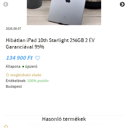
2026.08.07
Hibátlan iPad 10th Starlight 256GB 2 ÉV
Garanciával 95%
134 900 Ft
●
Állapota:
újszerű
megbízható eladó
Értékelések:
100% pozítiv
Budapest
Hasonló termékek