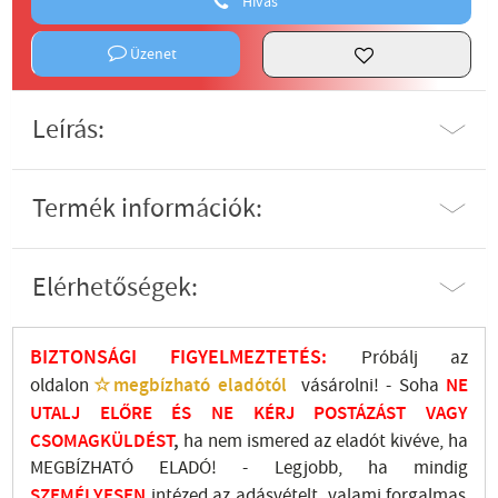
Hívás
Üzenet
Leírás:
Termék információk:
Elérhetőségek:
BIZTONSÁGI FIGYELMEZTETÉS:
Próbálj az
oldalon
☆megbízható eladótól
vásárolni! - Soha
NE
UTALJ
ELŐRE ÉS NE KÉRJ POSTÁZÁST VAGY
CSOMAGKÜLDÉST
,
ha nem ismered az eladót kivéve, ha
MEGBÍZHATÓ ELADÓ! - Legjobb, ha mindig
SZEMÉLYESEN
intézed az adásvételt, valami forgalmas