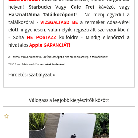
helyen!
Starbucks
Vagy
Cafe Frei
kávézó, vagy
HasznaltAlma
Találkozópont
!
- Ne menj
egyedül a
találkozóra! -
VIZSGÁLTASD
BE
a terméket Adás-Vétel
előtt ingyenesen, valamelyik regisztrált
szervizünkben
!
-
Soha
NE
POSTÁZZ
külföldre
- Mindig ellenőrizd a
hivatalos
Apple GARANCIÁT!
A HasznaltAlma.hu nem vállal felelősséget a hirdetésben szereplő termékekért!
TILOS az oldalon a klón termékek hirdetése!
Hirdetési szabályzat »
Válogass a legjobb kiegészítők között