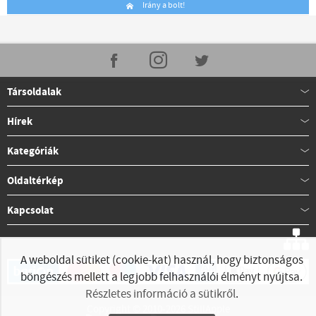
Irány a bolt!
Társoldalak
Hírek
Kategóriák
Oldaltérkép
Kapcsolat
A weboldal sütiket (cookie-kat) használ, hogy biztonságos
böngészés mellett a legjobb felhasználói élményt nyújtsa.
Részletes információ a sütikről
.
Copyright © 2010-2026 StillApple