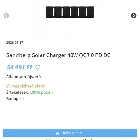
2026.07.17
Sandberg Solar Charger 40W QC3.0 PD DC
54 491 Ft
●
Állapota:
újszerű
megbízható eladó
Értékelések:
100% pozítiv
Budapest
Irány a bolt!