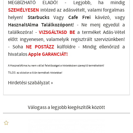
MEGBÍZHATÓ ELADÓ! - Legjobb, ha mindig
SZEMÉLYESEN
intézed az adásvételt, valami forgalmas
helyen!
Starbucks
Vagy
Cafe Frei
kávézó, vagy
HasznaltAlma
Találkozópont
!
- Ne menj
egyedül a
találkozóra! -
VIZSGÁLTASD
BE
a terméket Adás-Vétel
előtt ingyenesen, valamelyik regisztrált
szervizünkben
!
-
Soha
NE
POSTÁZZ
külföldre
- Mindig ellenőrizd a
hivatalos
Apple GARANCIÁT!
A HasznaltAlma.hu nem vállal felelősséget a hirdetésben szereplő termékekért!
TILOS az oldalon a klón termékek hirdetése!
Hirdetési szabályzat »
Válogass a legjobb kiegészítők között