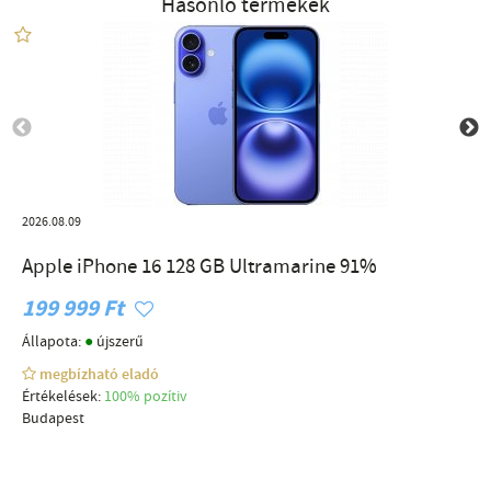
Hasonló termékek
2026.08.09
Apple iPhone 16 128 GB Ultramarine 91%
199 999 Ft
●
Állapota:
újszerű
megbízható eladó
Értékelések:
100% pozítiv
Budapest