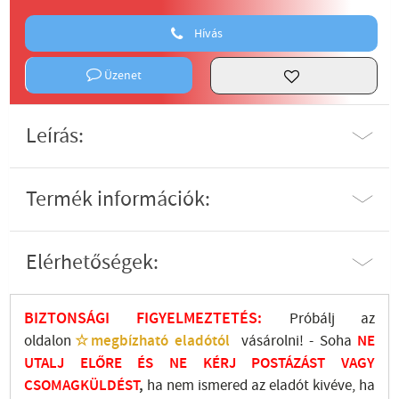
Hívás
Üzenet
Leírás:
Termék információk:
Elérhetőségek:
BIZTONSÁGI FIGYELMEZTETÉS:
Próbálj az
oldalon
☆megbízható eladótól
vásárolni! - Soha
NE
UTALJ
ELŐRE ÉS NE KÉRJ POSTÁZÁST VAGY
CSOMAGKÜLDÉST
,
ha nem ismered az eladót kivéve, ha