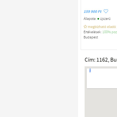
159 900 Ft
●
Állapota:
újszerű
megbízható eladó
Értékelések:
100% poz
Budapest
Cím: 1162, B