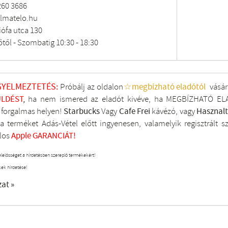
260 3686
lmatelo.hu
ófa utca 130
őtől - Szombatig 10:30 - 18:30
GYELMEZTETÉS:
Próbálj az oldalon
☆megbízható eladótól
vásár
LDÉST
,
ha nem ismered az eladót kivéve, ha MEGBÍZHATÓ ELA
i forgalmas helyen!
Starbucks
Vagy
Cafe Frei
kávézó, vagy
Hasznal
a terméket Adás-Vétel előtt ingyenesen, valamelyik regisztrált
s
los
Apple GARANCIÁT!
elelősséget a hirdetésben szereplő termékekért!
kek hirdetése!
zat »