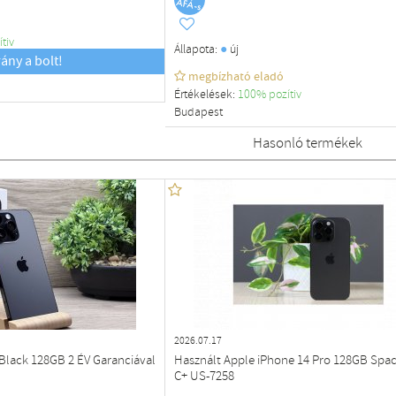
ítiv
●
Állapota:
új
rány a bolt!
megbízható eladó
Értékelések:
100% pozítiv
Budapest
Hasonló termékek
2026.07.17
Black 128GB 2 ÉV Garanciával
Használt Apple iPhone 14 Pro 128GB Spac
C+ US-7258