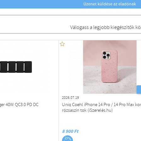
Üzenet küldése az eladónak
Válogass a legjobb kiegészítők kö
2026.07.19
ger 40W QC3.0 PD DC
Uniq Coehl iPhone 14 Pro / 14 Pro Max kor
rózsaszín tok (iSzerelés.hu)
8 900 Ft