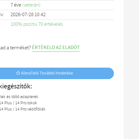
7 éve
(veterán)
ív:
2026-07-28 10:42
:
100% pozítiv 70 értékelés
ÉRTÉKELD AZ ELADÓT
tad a terméket?
AlmaTeló További hirdetése
kiegészítők:
lek és töltő adapterek
14 Plus / 14 Pro tokok
14 Plus / 14 Pro védőfóliák