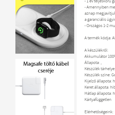
- 1 év teljeskörű 
- Amennyiben meg
aznap megjavítjuk
a garanciális ügyi
- Országos 1-2 mu
A termék kódja: 
A készülékről:
Akkumulátor 10
Állapota: ,
Készülék tárhelye
Készülék színe: G
Kijelző állapota: 
Keret állapota: hi
Hátlap állapota: 
Kártyafüggetlen
Elérhetőségeink: