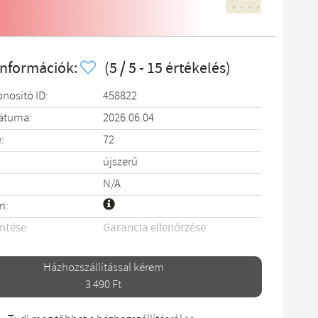
információk:
(5 / 5 - 15 értékelés)
onosító ID:
458822
dátuma:
2026.06.04
:
72
újszerű
N/A
m:
entése
Garancia ellenőrzése
Házhozszállítással kérem
3 490 Ft