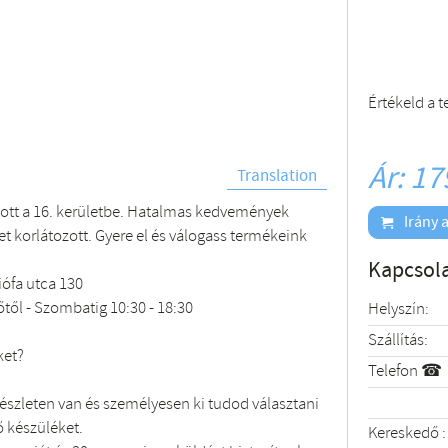
Értékeld a 
Ár: 17
Translation
ott a 16. kerületbe. Hatalmas kedvemények
Irány a
et korlátozott. Gyere el és válogass termékeink
Kapcsola
ófa utca 130
őtől - Szombatig 10:30 - 18:30
Helyszín:
Szállítás:
ket?
Telefon ☎
szleten van és személyesen ki tudod választani
 készüléket.
Kereskedő :