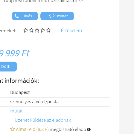
Tudj meg többet a házhozszállításról >>
Hívás
Üzenet
Értékelem
terméket:
9 999 Ft
 bolt!
t információk:
Budapest
személyes átvétel/posta
mutat
Üzenet küldése az eladónak
AlmaTeló (8.3 E)
megbízható eladó