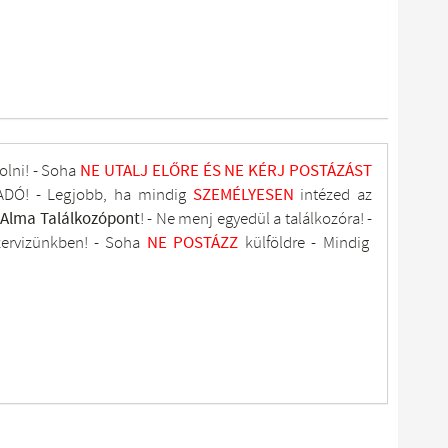
olni! - Soha
NE UTALJ
ELŐRE ÉS NE KÉRJ POSTÁZÁST
DÓ! - Legjobb, ha mindig
SZEMÉLYESEN
intézed az
tAlma
Találkozópont
!
- Ne menj
egyedül a találkozóra! -
zervizünkben
! -
Soha
NE
POSTÁZZ
külföldre
- Mindig