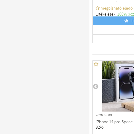
megbízható eladó
Értékelések:
100% poz
Budapest
I
2026.08.09
iPhone 14 pro Space 
92%