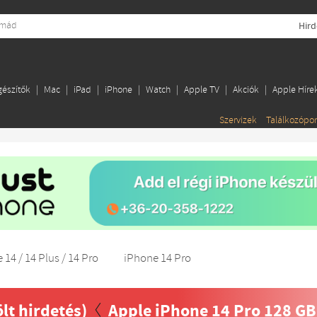
Hird
gészítők
Mac
iPad
iPhone
Watch
Apple TV
Akciók
Apple Híre
Szervizek
Találkozópo
 14 / 14 Plus / 14 Pro
iPhone 14 Pro
ölt hirdetés)
Apple iPhone 14 Pro 128 GB