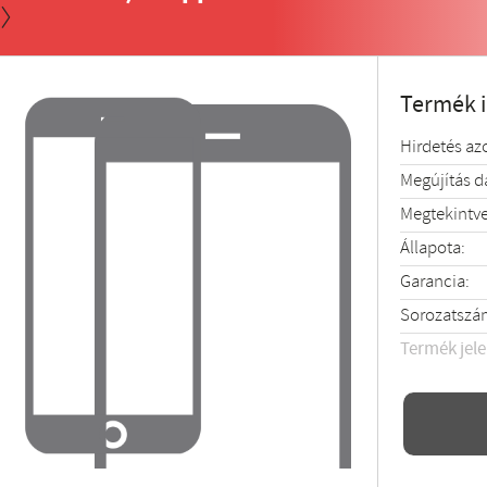
Termék 
Hirdetés az
Megújítás 
Megtekintve
Állapota:
Garancia:
Sorozatszá
Termék jel