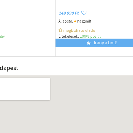
149 990 Ft
●
Állapota:
használt
megbízható eladó
ítiv
Értékelések:
100% pozítiv
Budapest
Irány a bolt!
udapest