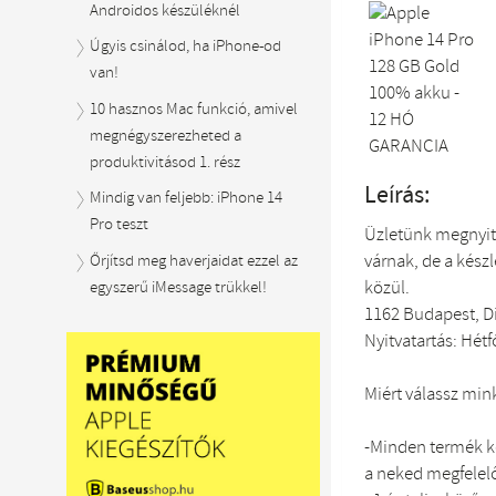
Androidos készüléknél
Úgyis csinálod, ha iPhone-od
van!
10 hasznos Mac funkció, amivel
megnégyszerezheted a
produktivitásod 1. rész
Leírás:
Mindig van feljebb: iPhone 14
Pro teszt
Üzletünk megnyit
várnak, de a készl
Őrjítsd meg haverjaidat ezzel az
közül.
egyszerű iMessage trükkel!
1162 Budapest, Di
Nyitvatartás: Hétf
Miért válassz min
-Minden termék ké
a neked megfelelő