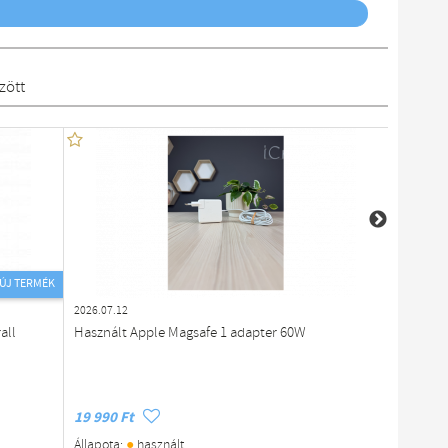
zött
ÚJ TERMÉK
2026.07.12
2026.07.1
all
Használt Apple Magsafe 1 adapter 60W
Használ
US-270
19 990 Ft
9 900 F
●
Állapota:
használt
Állapota