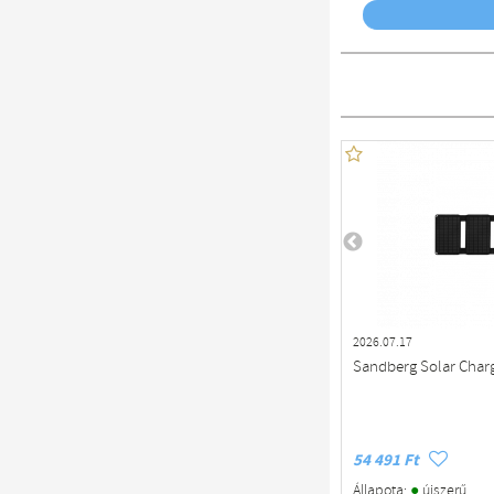
2026.07.17
Sandberg Solar Char
54 491 Ft
●
Állapota:
újszerű