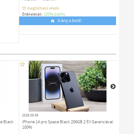
megbízható eladó
megb
Értékelések:
100% pozítiv
Értékelé
Budapest
Irány a bolt!
Budapes
2026.08.09
2026.08.0
e Black
iPhone 14 pro Space Black 256GB 2 ÉV Garanciával
iPhone 
100%
78%