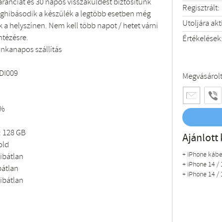
garanciát és 30 napos visszaküldést biztosítunk
Regisztrált:
hibásodik a készülék a legtöbb esetben még
Utoljára akt
 a helyszínen. Nem kell több napot / hetet várni
ntézésre.
Értékelések
nkanapos szállítás
ADI009
Megvásárol
0%
: 128 GB
Ajánlott 
old
+ iPhone kábe
hibátlan
+ iPhone 14 / 
bátlan
+ iPhone 14 / 
hibátlan