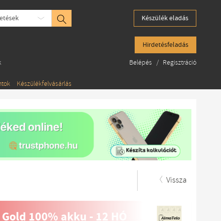
etések
Készülék eladás
Hirdetésfeladás
k
Belépés
/
Regisztráció
ntok
Készülékfelvásárlás
Vissza
 Gold 100% akku - 12 HÓ