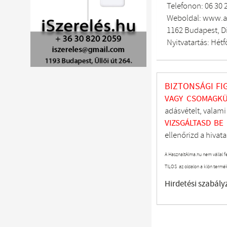
Telefonon: 06 30 
Weboldal: www.a
1162 Budapest, Di
Nyitvatartás: Hétf
BIZTONSÁGI FI
VAGY CSOMAGKÜ
adásvételt, valam
VIZSGÁLTASD
BE
ellenőrizd a hivata
A HasznaltAlma.hu nem vállal f
TILOS az oldalon a klón termé
Hirdetési szabály