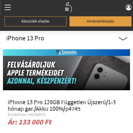
Készülék eladás
Hirdetésfeladás
iPhone 13 Pro
iPhone 13 Pro 128GB Független Újszerű/1-3
hónap gar./Akku 100%/p4745
Eredeti ár: 145 000 Ft
Ár: 133 000 Ft