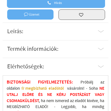
Hívás
Üzenet
Leírás:
Termék információk:
Elérhetőségek:
BIZTONSÁGI FIGYELMEZTETÉS:
Próbálj az
oldalon
☆megbízható eladótól
vásárolni! - Soha
NE
UTALJ
ELŐRE ÉS NE KÉRJ POSTÁZÁST VAGY
CSOMAGKÜLDÉST
,
ha nem ismered az eladót kivéve, ha
MEGBÍZHATÓ ELADÓ! - Legjobb, ha mindig