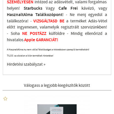
SZEMÉLYESEN
intézed az adásvételt, valami forgalmas
helyen!
Starbucks
Vagy
Cafe Frei
kávézó, vagy
HasznaltAlma
Találkozópont
!
- Ne menj
egyedül a
találkozóra! -
VIZSGÁLTASD
BE
a terméket Adás-Vétel
előtt ingyenesen, valamelyik regisztrált
szervizünkben
!
-
Soha
NE
POSTÁZZ
külföldre
- Mindig ellenőrizd a
hivatalos
Apple GARANCIÁT!
A HasznaltAlma.hu nem vállal felelősséget a hirdetésben szereplő termékekért!
TILOS az oldalon a klón termékek hirdetése!
Hirdetési szabályzat »
Válogass a legjobb kiegészítők között