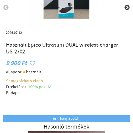
2026.07.12
Használt Epico Ultraslim DUAL wireless charger
US-2702
9 900 Ft
●
Állapota:
használt
megbízható eladó
Értékelések:
100% pozítiv
Budapest
Irány a bolt!
Hasonló termékek