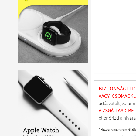
BIZTONSÁGI FI
VAGY CSOMAGKÜ
adásvételt, valam
VIZSGÁLTASD
BE
ellenőrizd a hivata
A HasznaltAlma.hu nem vállal f