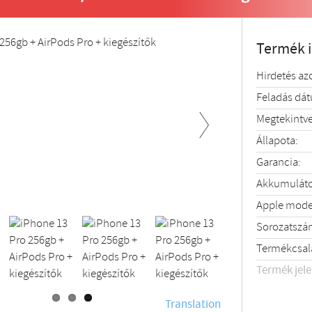
Termék 
Hirdetés az
Feladás dá
Megtekintve
Állapota:
Next
Garancia:
Akkumulátor
Apple mode
Sorozatszá
Termékcsal
Termék jel
Translation