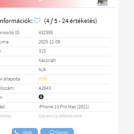
információk:
(4 / 5 - 24 értékelés)
onosító ID:
432595
tuma:
2025.11.09
:
315
használt
N/A
 állapota:
85%
llszám:
A2643
m:
ád:
iPhone 13 Pro Max (2021)
entése
Garancia ellenőrzése
Hívás
Üzenet