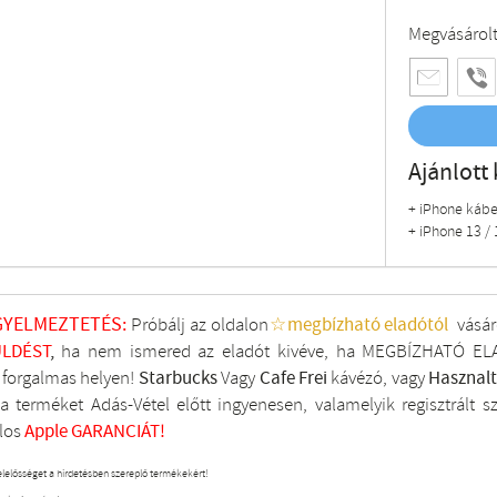
Megvásárol
Ajánlott 
+ iPhone kábe
+ iPhone 13 / 
GYELMEZTETÉS:
Próbálj az oldalon
☆megbízható eladótól
vásár
LDÉST
,
ha nem ismered az eladót kivéve, ha MEGBÍZHATÓ ELA
i forgalmas helyen!
Starbucks
Vagy
Cafe Frei
kávézó, vagy
Hasznal
a terméket Adás-Vétel előtt ingyenesen, valamelyik regisztrált
s
los
Apple GARANCIÁT!
elelősséget a hirdetésben szereplő termékekért!