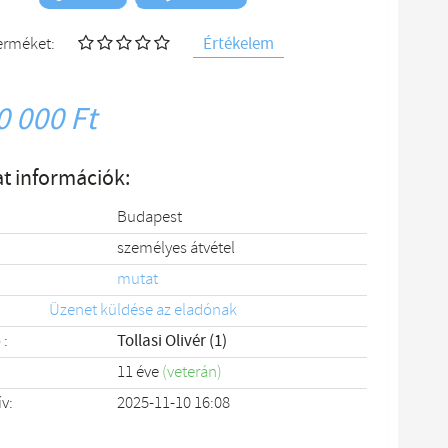
Értékelem
terméket:
0 000 Ft
t információk:
Budapest
személyes átvétel
mutat
Üzenet küldése az eladónak
 :
Tollasi Olivér (1)
11 éve
(veterán)
ív:
2025-11-10 16:08