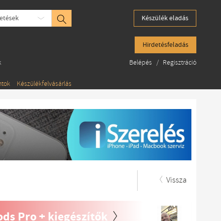
etések
Készülék eladás
Hirdetésfeladás
k
Belépés
/
Regisztráció
ntok
Készülékfelvásárlás
Vissza
ds Pro + kiegészítők