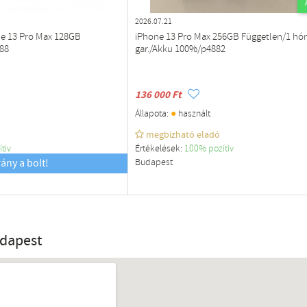
2026.07.21
ne 13 Pro Max 128GB
iPhone 13 Pro Max 256GB Független/1 hó
88
gar./Akku 100%/p4882
136 000 Ft
●
Állapota:
használt
megbízható eladó
ítiv
Értékelések:
100% pozítiv
rány a bolt!
Budapest
udapest