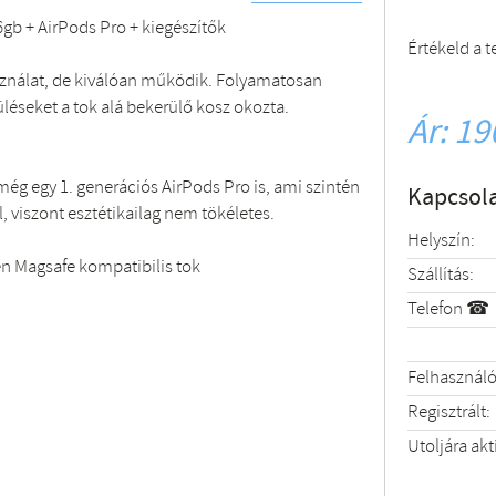
gb + AirPods Pro + kiegészítők
Értékeld a 
asználat, de kiválóan működik. Folyamatosan
üléseket a tok alá bekerülő kosz okozta.
Ár: 19
ég egy 1. generációs AirPods Pro is, ami szintén
Kapcsola
, viszont esztétikailag nem tökéletes.
Helyszín:
en Magsafe kompatibilis tok
Szállítás:
Telefon ☎
Felhasználó
Regisztrált:
Utoljára akt