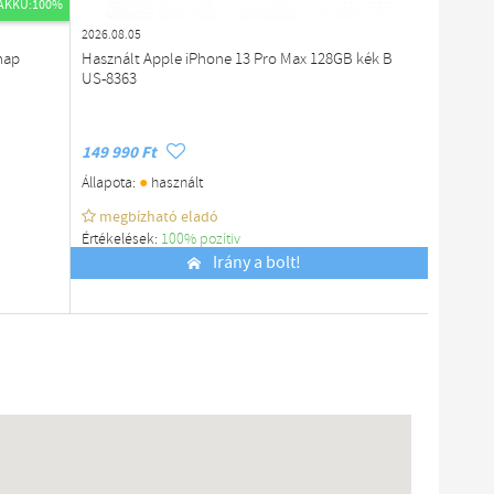
AKKU:100%
2026.08.05
2026.07.2
nap
Használt Apple iPhone 13 Pro Max 128GB kék B
Apple iP
US-8363
- Akku 1
149 990 Ft
169 900
●
Állapota:
használt
Állapota
megbízható eladó
megb
Értékelések:
100% pozítiv
Értékelé
Budapest
Irány a bolt!
Budapes