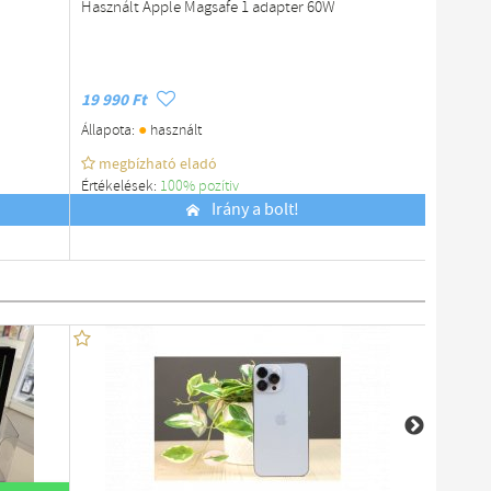
Használt Apple Magsafe 1 adapter 60W
Újszerű 
US-677
19 990 Ft
7 990 F
●
Állapota:
használt
Állapota
megbízható eladó
megb
Értékelések:
100% pozítiv
Értékelé
Budapest
Irány a bolt!
Budapes