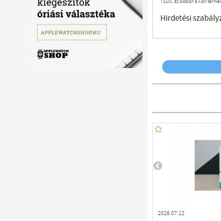
TILOS az oldalon a klón termé
Hirdetési szabály
2026.07.12