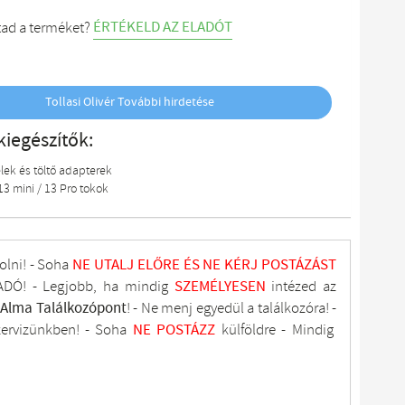
ÉRTÉKELD AZ ELADÓT
tad a terméket?
Tollasi Olivér További hirdetése
kiegészítők:
lek és töltő adapterek
13 mini / 13 Pro tokok
olni! - Soha
NE UTALJ
ELŐRE ÉS NE KÉRJ POSTÁZÁST
DÓ! - Legjobb, ha mindig
SZEMÉLYESEN
intézed az
tAlma
Találkozópont
!
- Ne menj
egyedül a találkozóra! -
zervizünkben
! -
Soha
NE
POSTÁZZ
külföldre
- Mindig