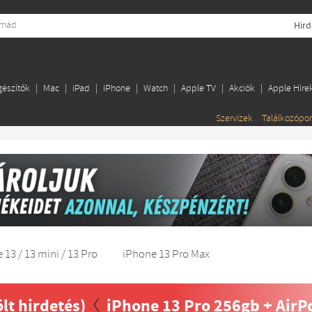
Hird
gészítők
Mac
iPad
iPhone
Watch
Apple TV
Akciók
Apple Híre
Szervizek
Találkozópo
 13 / 13 mini / 13 Pro
iPhone 13 Pro Max
ölt hirdetés)
iPhone 13 Pro 256gb + AirPo