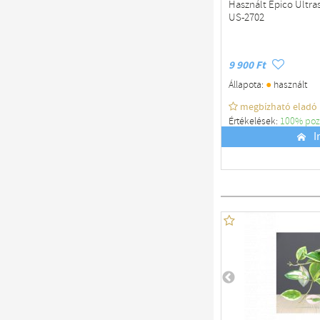
Használt Epico Ultra
US-2702
9 900 Ft
●
Állapota:
használt
megbízható eladó
Értékelések:
100% poz
Budapest
I