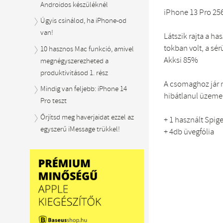
Androidos készüléknél
iPhone 13 Pro 256
Úgyis csinálod, ha iPhone-od
van!
Látszik rajta a h
tokban volt, a sér
10 hasznos Mac funkció, amivel
Akksi 85%
megnégyszerezheted a
produktivitásod 1. rész
A csomaghoz jár m
Mindig van feljebb: iPhone 14
hibátlanul üzemel
Pro teszt
Őrjítsd meg haverjaidat ezzel az
+ 1 használt Spig
egyszerű iMessage trükkel!
+ 4db üvegfólia