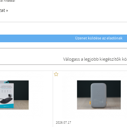
kek hirdetése!
zat »
Üzenet küldése az eladónak
Válogass a legjobb kiegészítők kö
2026.07.17