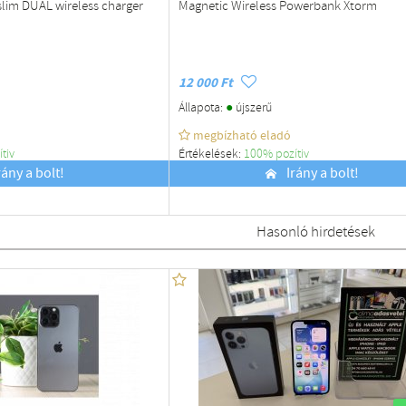
slim DUAL wireless charger
Magnetic Wireless Powerbank Xtorm
12 000 Ft
●
Állapota:
újszerű
megbízható eladó
ítiv
Értékelések:
100% pozítiv
rány a bolt!
Budapest
Irány a bolt!
Hasonló hirdetések