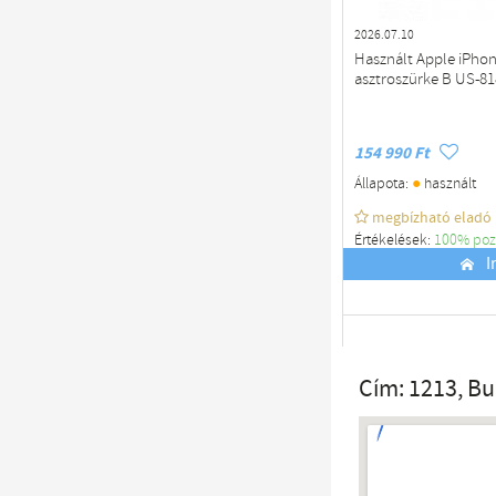
2026.07.10
Használt Apple iPho
asztroszürke B US-81
154 990 Ft
●
Állapota:
használt
megbízható eladó
Értékelések:
100% poz
Budapest
I
Cím: 1213, B