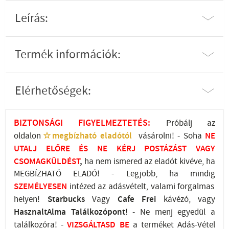
Leírás:
Termék információk:
Elérhetőségek:
BIZTONSÁGI FIGYELMEZTETÉS:
Próbálj az
oldalon
☆megbízható eladótól
vásárolni! - Soha
NE
UTALJ
ELŐRE ÉS NE KÉRJ POSTÁZÁST VAGY
CSOMAGKÜLDÉST
,
ha nem ismered az eladót kivéve, ha
MEGBÍZHATÓ ELADÓ! - Legjobb, ha mindig
SZEMÉLYESEN
intézed az adásvételt, valami forgalmas
helyen!
Starbucks
Vagy
Cafe Frei
kávézó, vagy
HasznaltAlma
Találkozópont
!
- Ne menj
egyedül a
találkozóra! -
VIZSGÁLTASD
BE
a terméket Adás-Vétel