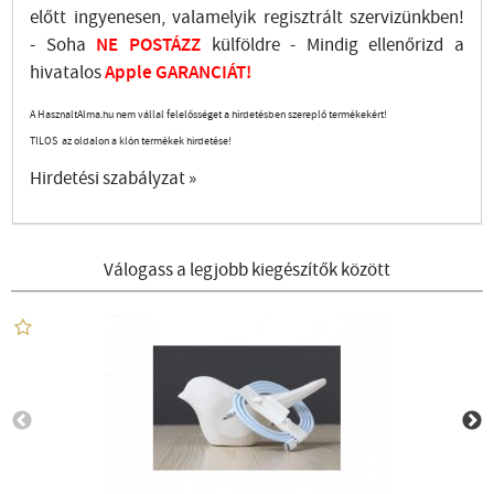
előtt ingyenesen, valamelyik regisztrált
szervizünkben
!
-
Soha
NE
POSTÁZZ
külföldre
- Mindig ellenőrizd a
hivatalos
Apple GARANCIÁT!
A HasznaltAlma.hu nem vállal felelősséget a hirdetésben szereplő termékekért!
TILOS az oldalon a klón termékek hirdetése!
Hirdetési szabályzat »
Válogass a legjobb kiegészítők között