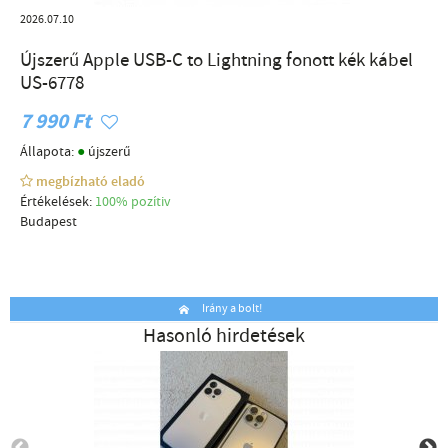
2026.07.10
Újszerű Apple USB-C to Lightning fonott kék kábel
US-6778
7 990 Ft
●
Állapota:
újszerű
megbízható eladó
Értékelések:
100% pozítiv
Budapest
Irány a bolt!
Hasonló hirdetések