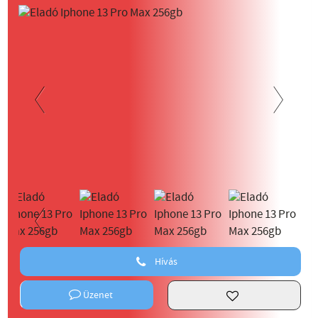
Previous
Next
Previous
Hívás
Üzenet