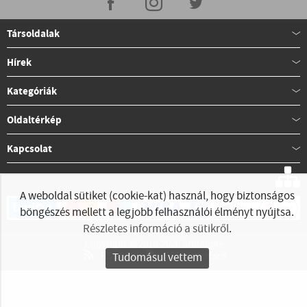
Társoldalak
Hírek
Kategóriák
Oldaltérkép
Kapcsolat
A weboldal sütiket (cookie-kat) használ, hogy biztonságos
böngészés mellett a legjobb felhasználói élményt nyújtsa.
Részletes információ a sütikről
.
Copyright © 2010-2026 StillApple
RSS hírek
RSS hirdetések
Tudomásul vettem