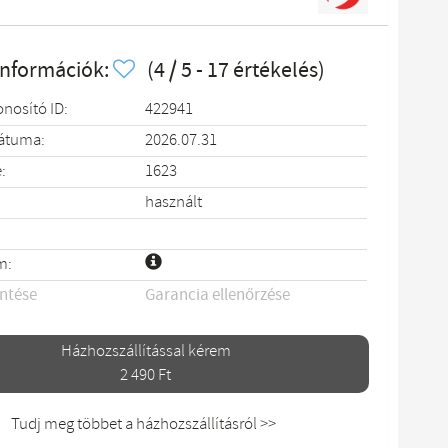
információk:
(4 / 5 - 17 értékelés)
onosító ID:
422941
dátuma:
2026.07.31
:
1623
használt
m:
entése
Garancia ellenőrzése
Házhozszállítással kérem
2 490 Ft
Tudj meg többet a házhozszállításról >>