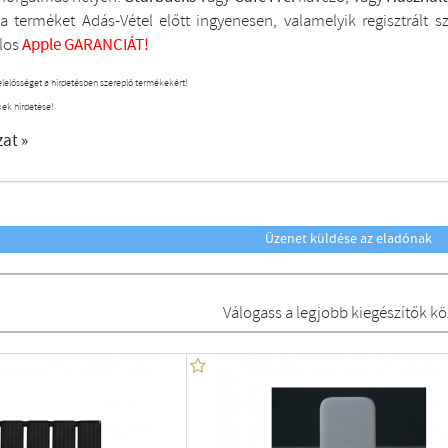
a terméket Adás-Vétel előtt ingyenesen, valamelyik regisztrált
s
los
Apple GARANCIÁT!
elelősséget a hirdetésben szereplő termékekért!
kek hirdetése!
zat »
Üzenet küldése az eladónak
Válogass a legjobb kiegészítők kö