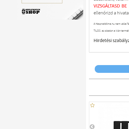
VIZSGÁLTASD
BE
ellenőrizd a hivata
A HasznaltAlma.hu nem vállal f
TILOS az oldalon a klón termé
Hirdetési szabály