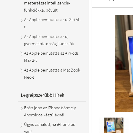
mesterséges intelligencia-
funkciókkal bővült
Az Apple bemutatta az új Siri AI-
t
Az Apple bemutatta az új
gyermekbiztonsági funkcióit
Az Apple bemutatta az AirPods
Max 2-t
Az Apple bemutatta a MacBook
Neo-t
Legnépszerűbb Hírek
Ezért jobb az iPhone bármely
Androidos készüléknél
Úgyis csinálod, ha iPhone-od
van!