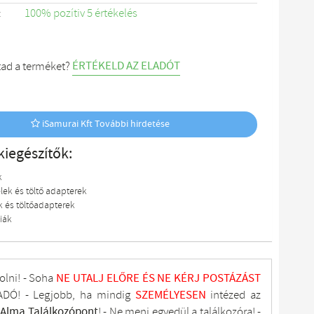
:
100% pozítiv 5 értékelés
ÉRTÉKELD AZ ELADÓT
tad a terméket?
iSamurai Kft További hirdetése
kiegészítők:
k
lek és töltő adapterek
k és töltőadapterek
iák
olni! - Soha
NE UTALJ
ELŐRE ÉS NE KÉRJ POSTÁZÁST
DÓ! - Legjobb, ha mindig
SZEMÉLYESEN
intézed az
tAlma
Találkozópont
!
- Ne menj
egyedül a találkozóra! -