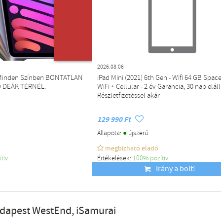
ÚJ TERMÉK
2026.08.06
7 Minden Színben BONTATLAN
iPad Mini (2021) 6th Gen - Wifi 64 GB Spac
 DEÁK TÉRNÉL.
WiFi + Cellular - 2 év Garancia, 30 nap eláll
Részletfizetéssel akár
129 990 Ft
●
Állapota:
újszerű
megbízható eladó
ítiv
Értékelések:
100% pozítiv
Budapest
Irány a bolt!
udapest WestEnd, iSamurai