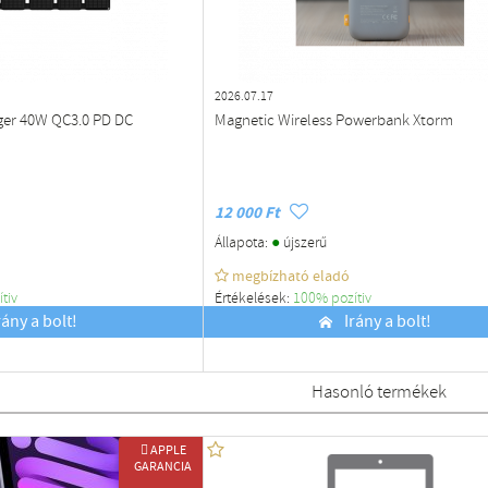
2026.07.17
ger 40W QC3.0 PD DC
Magnetic Wireless Powerbank Xtorm
12 000 Ft
●
Állapota:
újszerű
megbízható eladó
ítiv
Értékelések:
100% pozítiv
rány a bolt!
Budapest
Irány a bolt!
Hasonló termékek
 APPLE
GARANCIA