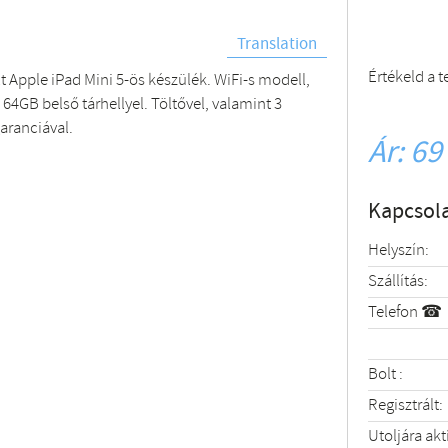
Translation
Értékeld a 
t Apple iPad Mini 5-ös készülék. WiFi-s modell,
64GB belső tárhellyel. Töltővel, valamint 3
aranciával.
Ár: 69
Kapcsola
Helyszín:
Szállítás:
Telefon ☎
Bolt :
Regisztrált:
Utoljára akt