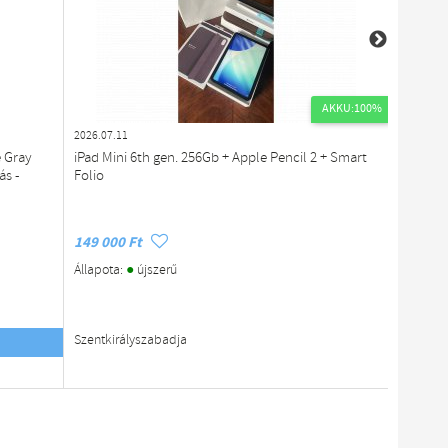
AKKU:100%
2026.07.11
2026.07.1
e Gray
iPad Mini 6th gen. 256Gb + Apple Pencil 2 + Smart
3. Apple
ás -
Folio
94%
149 000 Ft
129 900
●
Állapota:
újszerű
Állapota
megb
Értékelé
Szentkirályszabadja
Budapes