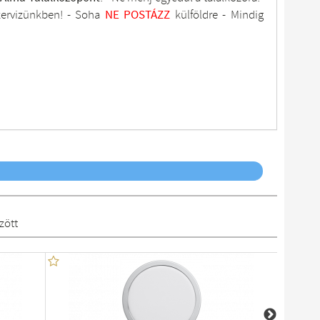
zervizünkben
! -
Soha
NE
POSTÁZZ
külföldre
- Mindig
zött