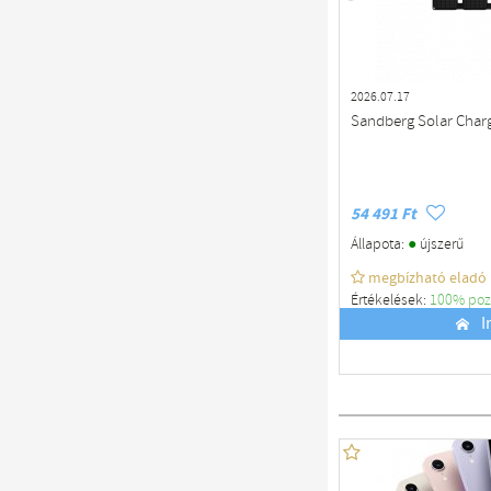
2026.07.17
Sandberg Solar Char
54 491 Ft
●
Állapota:
újszerű
megbízható eladó
Értékelések:
100% poz
Budapest
I