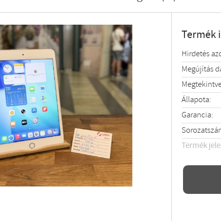
Termék 
Hirdetés az
Megújítás 
Megtekintve
Állapota:
Garancia:
Sorozatszá
Termék jel