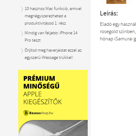
10 hasznos Mac funkció, amivel
Leírás:
megnégyszerezheted a
produktivitásod 1. rész
Eladó egy használ
rosegold színben, 
Mindig van feljebb: iPhone 14
hónap iSamurai g
Pro teszt
Őrjítsd meg haverjaidat ezzel az
egyszerű iMessage trükkel!