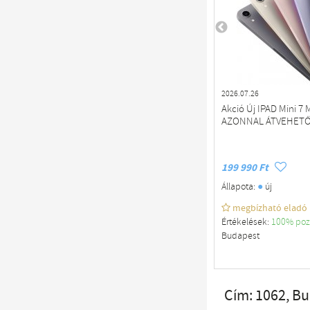
2026.07.26
Akció Új IPAD Mini 
AZONNAL ÁTVEHETŐ
199 990 Ft
●
Állapota:
új
megbízható eladó
Értékelések:
100% poz
Budapest
Cím: 1062, B