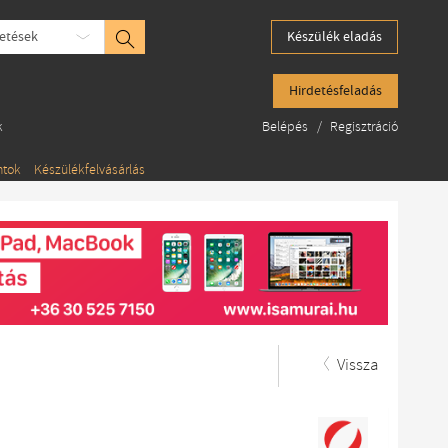
etések
Készülék eladás
Hirdetésfeladás
k
Belépés
/
Regisztráció
ntok
Készülékfelvásárlás
Vissza