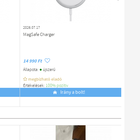
2026.07.17
2026.07.1
MagSafe Charger
Használ
US-270
14 990 Ft
9 900 F
●
Állapota:
újszerű
Állapota
megbízható eladó
megb
Értékelések:
100% pozítiv
Értékelé
Budapest
Irány a bolt!
Budapes