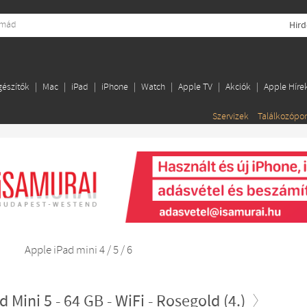
Hird
gészítők
Mac
iPad
iPhone
Watch
Apple TV
Akciók
Apple Híre
Szervizek
Találkozópo
i
Apple iPad mini 4 / 5 / 6
 Mini 5 - 64 GB - WiFi - Rosegold (4.)