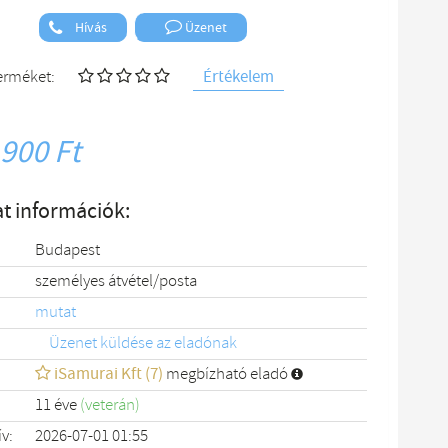
Hívás
Üzenet
Értékelem
terméket:
 900 Ft
t információk:
Budapest
személyes átvétel/posta
mutat
Üzenet küldése az eladónak
iSamurai Kft (7)
megbízható eladó
11 éve
(veterán)
ív:
2026-07-01 01:55