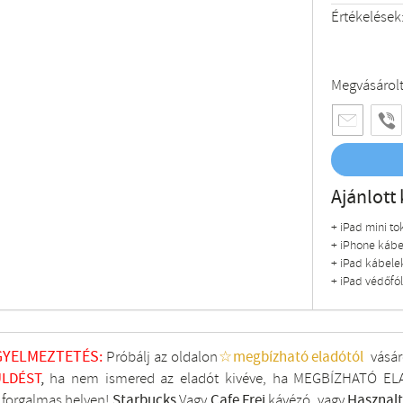
Értékelések
Megvásárol
Ajánlott 
+ iPad mini to
+ iPhone kábe
+ iPad kábele
+ iPad védőfól
GYELMEZTETÉS:
Próbálj az oldalon
☆megbízható eladótól
vásár
LDÉST
,
ha nem ismered az eladót kivéve, ha MEGBÍZHATÓ ELA
i forgalmas helyen!
Starbucks
Vagy
Cafe Frei
kávézó, vagy
Hasznal