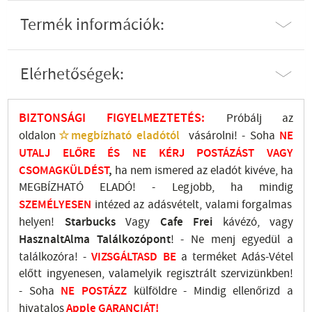
Termék információk:
Elérhetőségek:
BIZTONSÁGI FIGYELMEZTETÉS:
Próbálj az
oldalon
☆megbízható eladótól
vásárolni! - Soha
NE
UTALJ
ELŐRE ÉS NE KÉRJ POSTÁZÁST VAGY
CSOMAGKÜLDÉST
,
ha nem ismered az eladót kivéve, ha
MEGBÍZHATÓ ELADÓ! - Legjobb, ha mindig
SZEMÉLYESEN
intézed az adásvételt, valami forgalmas
helyen!
Starbucks
Vagy
Cafe Frei
kávézó, vagy
HasznaltAlma
Találkozópont
!
- Ne menj
egyedül a
találkozóra! -
VIZSGÁLTASD
BE
a terméket Adás-Vétel
előtt ingyenesen, valamelyik regisztrált
szervizünkben
!
-
Soha
NE
POSTÁZZ
külföldre
- Mindig ellenőrizd a
hivatalos
Apple GARANCIÁT!