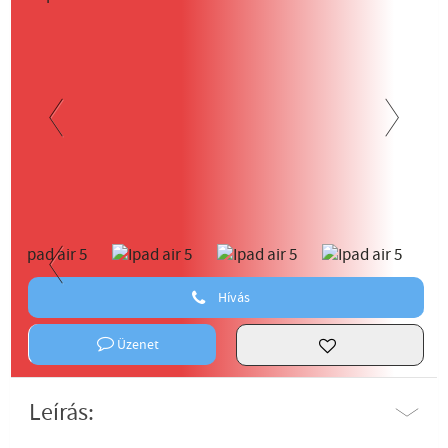
Previous
Next
Hívás
Previous
Üzenet
Leírás: