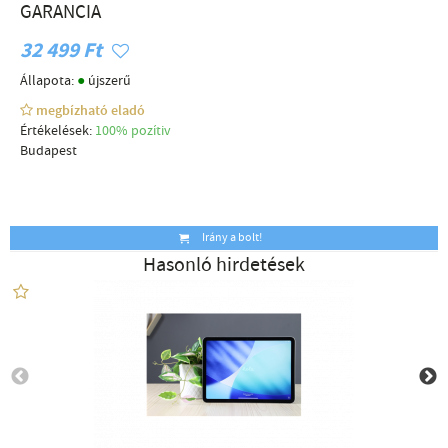
GARANCIA
32 499 Ft
●
Állapota:
újszerű
megbízható eladó
Értékelések:
100% pozítiv
Budapest
Irány a bolt!
Hasonló hirdetések