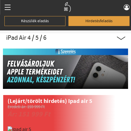
Készülék eladás
Hirdetésfeladás
iPad Air 4 / 5 / 6
(Lejárt/törölt hirdetés)
Ipad air 5
Eredeti ár: 159 999 Ft
Ár: 151 999 Ft