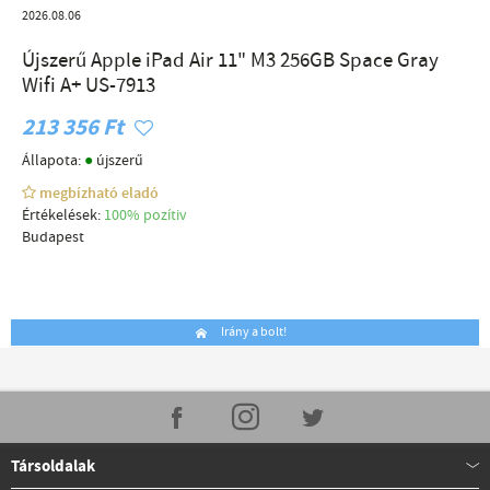
2026.08.06
Újszerű Apple iPad Air 11" M3 256GB Space Gray
Wifi A+ US-7913
213 356 Ft
●
Állapota:
újszerű
megbízható eladó
Értékelések:
100% pozítiv
Budapest
Irány a bolt!
Társoldalak