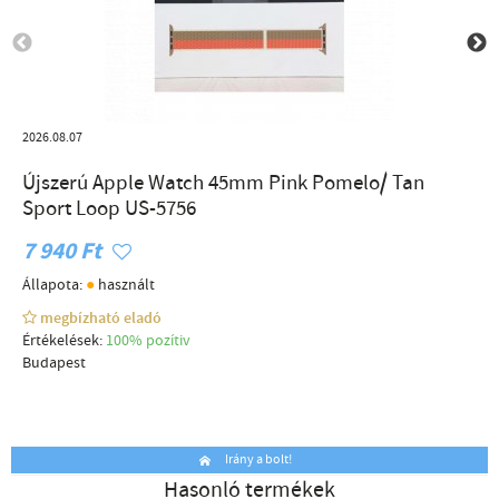
2026.08.07
Újszerú Apple Watch 45mm Pink Pomelo/ Tan
Sport Loop US-5756
7 940 Ft
●
Állapota:
használt
megbízható eladó
Értékelések:
100% pozítiv
Budapest
Irány a bolt!
Hasonló termékek