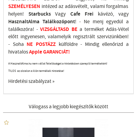
SZEMÉLYESEN
intézed az adásvételt, valami forgalmas
helyen!
Starbucks
Vagy
Cafe Frei
kávézó, vagy
HasznaltAlma
Találkozópont
!
- Ne menj
egyedül a
találkozóra! -
VIZSGÁLTASD
BE
a terméket Adás-Vétel
előtt ingyenesen, valamelyik regisztrált
szervizünkben
!
-
Soha
NE
POSTÁZZ
külföldre
- Mindig ellenőrizd a
hivatalos
Apple GARANCIÁT!
A HasznaltAlma.hu nem vállal felelősséget a hirdetésben szereplő termékekért!
TILOS az oldalon a klón termékek hirdetése!
Hirdetési szabályzat »
Válogass a legjobb kiegészítők között