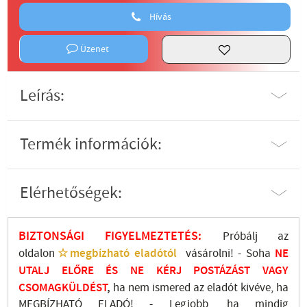
Hívás
Üzenet
Leírás:
Termék információk:
Elérhetőségek:
BIZTONSÁGI FIGYELMEZTETÉS:
Próbálj az
oldalon
☆megbízható eladótól
vásárolni! - Soha
NE
UTALJ
ELŐRE ÉS NE KÉRJ POSTÁZÁST VAGY
CSOMAGKÜLDÉST
,
ha nem ismered az eladót kivéve, ha
MEGBÍZHATÓ ELADÓ! - Legjobb, ha mindig