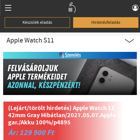
Készülék eladás
Hirdetésfeladás
Apple Watch S11
(Lejárt/törölt hirdetés)
Apple Watch 11
42mm Gray Hibátlan/2027.05.07.Apple
gar./Akku 100%/p4895
Ár: 129 900 Ft