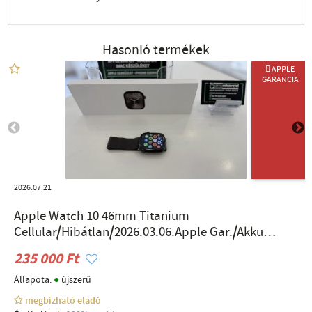
Hasonló termékek
 APPLE
GARANCIA
2026.07.21
Apple Watch 10 46mm Titanium
Cellular/Hibátlan/2026.03.06.Apple Gar./Akku
100%/p4298
235 000 Ft
●
Állapota:
újszerű
megbízható eladó