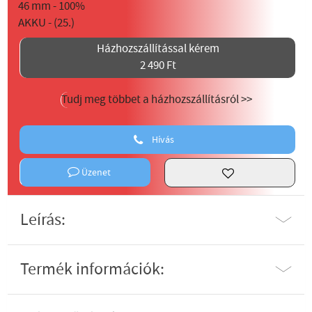
Házhozszállítással kérem
2 490 Ft
Tudj meg többet a házhozszállításról >>
Hívás
Üzenet
Leírás:
Termék információk: