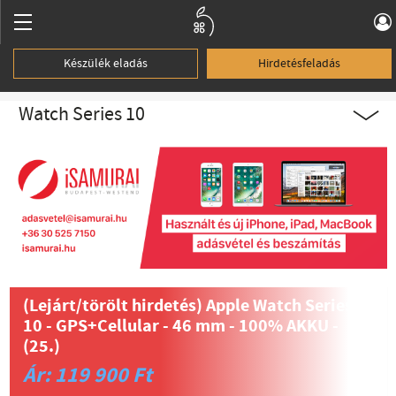
Készülék eladás
Hirdetésfeladás
Watch Series 10
(Lejárt/törölt hirdetés)
Apple Watch Series
10 - GPS+Cellular - 46 mm - 100% AKKU -
(25.)
Ár: 119 900 Ft