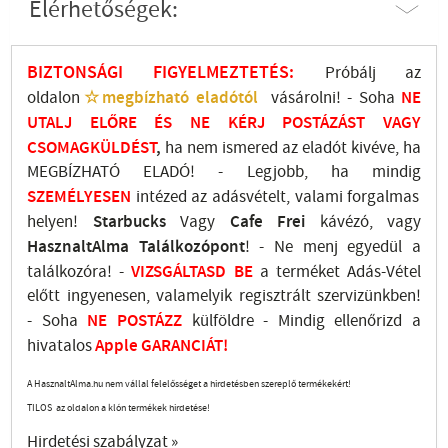
Elérhetőségek:
BIZTONSÁGI FIGYELMEZTETÉS:
Próbálj az
oldalon
☆megbízható eladótól
vásárolni! - Soha
NE
UTALJ
ELŐRE ÉS NE KÉRJ POSTÁZÁST VAGY
CSOMAGKÜLDÉST
,
ha nem ismered az eladót kivéve, ha
MEGBÍZHATÓ ELADÓ! - Legjobb, ha mindig
SZEMÉLYESEN
intézed az adásvételt, valami forgalmas
helyen!
Starbucks
Vagy
Cafe Frei
kávézó, vagy
HasznaltAlma
Találkozópont
!
- Ne menj
egyedül a
találkozóra! -
VIZSGÁLTASD
BE
a terméket Adás-Vétel
előtt ingyenesen, valamelyik regisztrált
szervizünkben
!
-
Soha
NE
POSTÁZZ
külföldre
- Mindig ellenőrizd a
hivatalos
Apple GARANCIÁT!
A HasznaltAlma.hu nem vállal felelősséget a hirdetésben szereplő termékekért!
TILOS az oldalon a klón termékek hirdetése!
Hirdetési szabályzat »