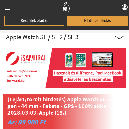
Készülék eladás
Hirdetésfeladás
Apple Watch SE / SE 2 / SE 3
(Lejárt/törölt hirdetés)
Apple Watch SE 3.
gen - 44 mm - Fekete - GPS - 100% akku -
2028.03.03. Apple (15.)
Ár: 89 900 Ft