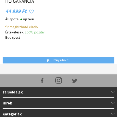
HÓ GARANCIA
44 999 Ft
●
Állapota:
újszerű
megbízható eladó
Értékelések:
100% pozítiv
Budapest
Irány a bolt!
Társoldalak
Hírek
Kategóriák