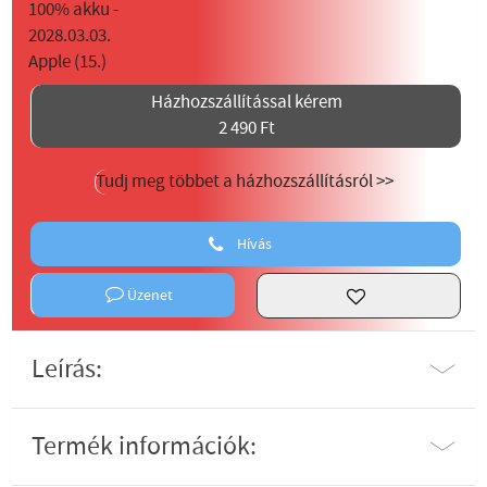
Házhozszállítással kérem
2 490 Ft
Tudj meg többet a házhozszállításról >>
Hívás
Üzenet
Leírás:
Termék információk: