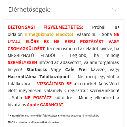
Elérhetőségek:
BIZTONSÁGI FIGYELMEZTETÉS:
Próbálj az
oldalon
☆megbízható eladótól
vásárolni! - Soha
NE
UTALJ
ELŐRE ÉS NE KÉRJ POSTÁZÁST VAGY
CSOMAGKÜLDÉST
,
ha nem ismered az eladót kivéve, ha
MEGBÍZHATÓ ELADÓ! - Legjobb, ha mindig
SZEMÉLYESEN
intézed az adásvételt, valami forgalmas
helyen!
Starbucks
Vagy
Cafe Frei
kávézó, vagy
HasznaltAlma
Találkozópont
!
- Ne menj
egyedül a
találkozóra! -
VIZSGÁLTASD
BE
a terméket Adás-Vétel
előtt ingyenesen, valamelyik regisztrált
szervizünkben
!
-
Soha
NE
POSTÁZZ
külföldre
- Mindig ellenőrizd a
hivatalos
Apple GARANCIÁT!
A HasznaltAlma.hu nem vállal felelősséget a hirdetésben szereplő termékekért!
TILOS az oldalon a klón termékek hirdetése!