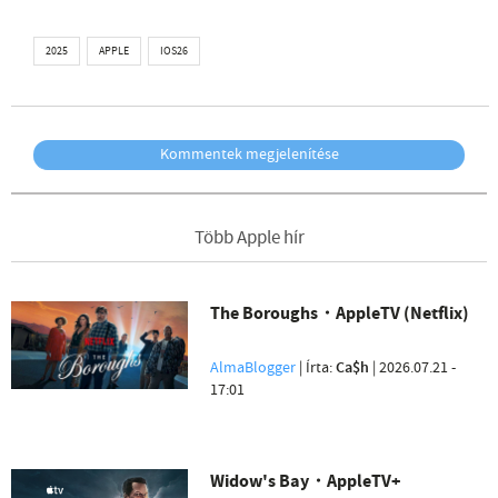
2025
APPLE
IOS26
Kommentek megjelenítése
Több Apple hír
The Boroughs・AppleTV (Netflix)
AlmaBlogger
| Írta:
Ca$h
|
2026.07.21 -
17:01
Widow's Bay・AppleTV+