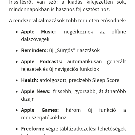
frissítésről van szó: a kiadás kifejezetten sok,
mindennapokban is hasznos fejlesztést hoz.
A rendszeralkalmazások több területen erősödnek:
Apple Music:
megérkeznek az offline
dalszövegek
Reminders:
új „Sürgős” riasztások
Apple Podcasts:
automatikusan generált
fejezetek és új navigációs funkciók
Health:
átdolgozott, precízebb Sleep Score
Apple News:
frissebb, gyorsabb, átláthatóbb
dizájn
Apple Games:
három új funkció a
rendszerjátékokhoz
Freeform:
végre táblázatkezelési lehetőségek