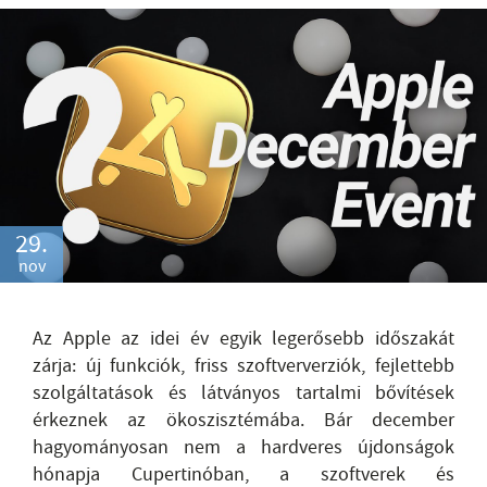
29.
nov
Az Apple az idei év egyik legerősebb időszakát
zárja: új funkciók, friss szoftververziók, fejlettebb
szolgáltatások és látványos tartalmi bővítések
érkeznek az ökoszisztémába. Bár december
hagyományosan nem a hardveres újdonságok
hónapja Cupertinóban, a szoftverek és