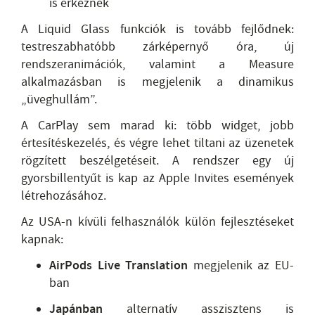
is érkeznek
A Liquid Glass funkciók is tovább fejlődnek:
testreszabhatóbb zárképernyő óra, új
rendszeranimációk, valamint a Measure
alkalmazásban is megjelenik a dinamikus
„üveghullám”.
A CarPlay sem marad ki: több widget, jobb
értesítéskezelés, és végre lehet tiltani az üzenetek
rögzített beszélgetéseit. A rendszer egy új
gyorsbillentyűt is kap az Apple Invites események
létrehozásához.
Az USA-n kívüli felhasználók külön fejlesztéseket
kapnak:
AirPods Live Translation
megjelenik az EU-
ban
Japánban
alternatív asszisztens is