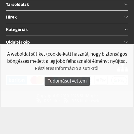
Társoldalak
Hírek
Kategóriák
Oldaltérkép
A weboldal sütiket (cookie-kat) használ, hogy biztonságos
Kapcsolat
böngészés mellett a legjobb felhasználói élményt nyújtsa.
Részletes információ a sütikről
.
Tudomásul vettem
Copyright © 2010-2026 StillApple
RSS hírek
RSS hirdetések