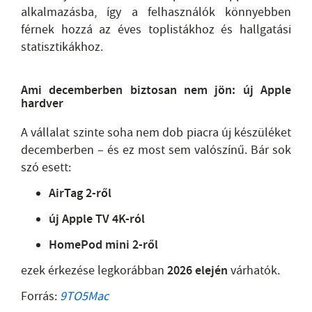
alkalmazásba, így a felhasználók könnyebben
férnek hozzá az éves toplistákhoz és hallgatási
statisztikákhoz.
Ami decemberben biztosan nem jön: új Apple
hardver
A vállalat szinte soha nem dob piacra új készüléket
decemberben – és ez most sem valószínű. Bár sok
szó esett:
AirTag 2-ről
új Apple TV 4K-ról
HomePod mini 2-ről
ezek érkezése legkorábban
2026 elején
várhatók.
Forrás:
9TO5Mac