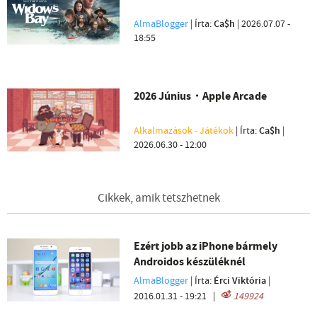
AlmaBlogger
| Írta:
Ca$h
|
2026.07.07 -
18:55
2026 Június・Apple Arcade
Alkalmazások - Játékok
| Írta:
Ca$h
|
2026.06.30 - 12:00
Cikkek, amik tetszhetnek
Ezért jobb az iPhone bármely
Androidos készüléknél
AlmaBlogger
| Írta:
Érci Viktória
|
2016.01.31 - 19:21
|
149924