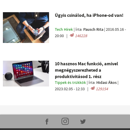
Úgyis csinálod, ha iPhone-od van!
Tech Hírek
| Írta:
Pausch Rita
|
2016.05.16 -
20:00
|
146228
10 hasznos Mac funkció, amivel
megnégyszerezheted a
produktivitásod 1. rész
Tippek és trükkök
| Írta:
Hidasi Ákos
|
2023.02.05 - 12:33
|
129154