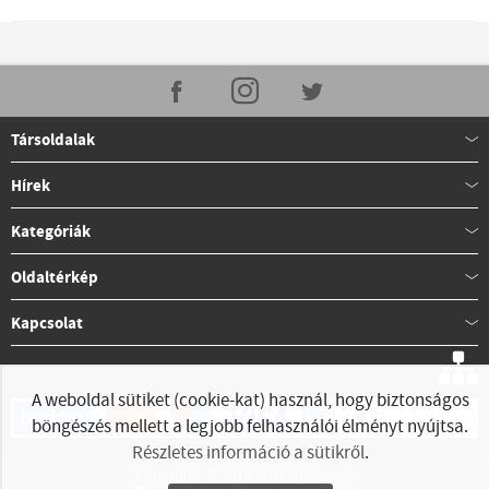
Társoldalak
Hírek
Kategóriák
Oldaltérkép
Kapcsolat
A weboldal sütiket (cookie-kat) használ, hogy biztonságos
böngészés mellett a legjobb felhasználói élményt nyújtsa.
Részletes információ a sütikről
.
Copyright © 2010-2026 StillApple