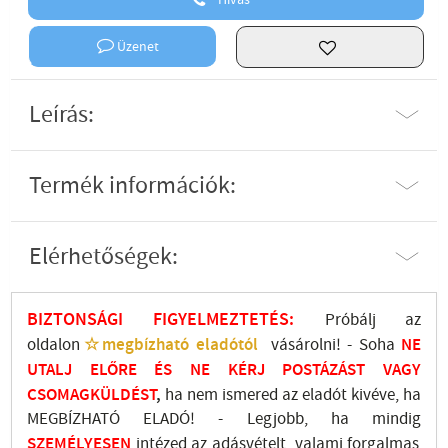
Hívás
Üzenet
Leírás:
Termék információk:
Elérhetőségek:
BIZTONSÁGI FIGYELMEZTETÉS:
Próbálj az
oldalon
☆megbízható eladótól
vásárolni! - Soha
NE
UTALJ
ELŐRE ÉS NE KÉRJ POSTÁZÁST VAGY
CSOMAGKÜLDÉST
,
ha nem ismered az eladót kivéve, ha
MEGBÍZHATÓ ELADÓ! - Legjobb, ha mindig
SZEMÉLYESEN
intézed az adásvételt, valami forgalmas