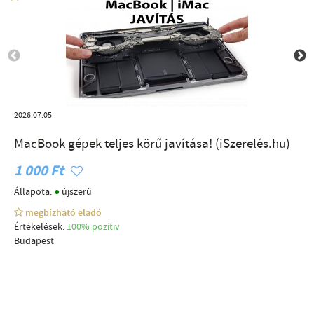
2026.07.05
MacBook gépek teljes körű javítása! (iSzerelés.hu)
1 000 Ft
●
Állapota:
újszerű
megbízható eladó
Értékelések:
100% pozítiv
Budapest