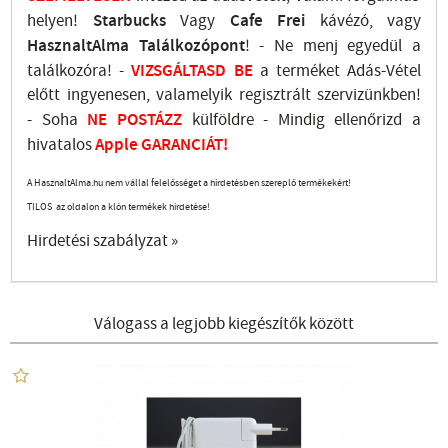
helyen!
Starbucks
Vagy
Cafe Frei
kávézó, vagy
HasznaltAlma
Találkozópont
!
- Ne menj
egyedül a
találkozóra! -
VIZSGÁLTASD
BE
a terméket Adás-Vétel
előtt ingyenesen, valamelyik regisztrált
szervizünkben
!
-
Soha
NE
POSTÁZZ
külföldre
- Mindig ellenőrizd a
hivatalos
Apple GARANCIÁT!
A HasznaltAlma.hu nem vállal felelősséget a hirdetésben szereplő termékekért!
TILOS az oldalon a klón termékek hirdetése!
Hirdetési szabályzat »
Válogass a legjobb kiegészítők között