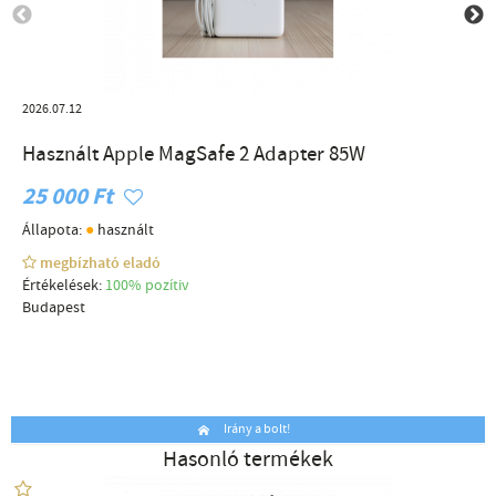
2026.07.12
Használt Apple MagSafe 2 Adapter 85W
25 000 Ft
●
Állapota:
használt
megbízható eladó
Értékelések:
100% pozítiv
Budapest
Irány a bolt!
Hasonló termékek