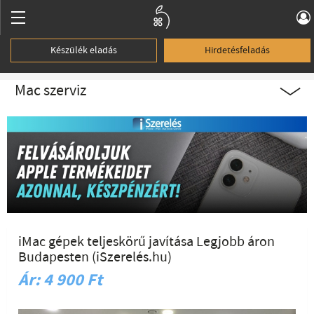
Készülék eladás
Hirdetésfeladás
Mac szerviz
iMac gépek teljeskörű javítása Legjobb áron
Budapesten (iSzerelés.hu)
Ár: 4 900 Ft