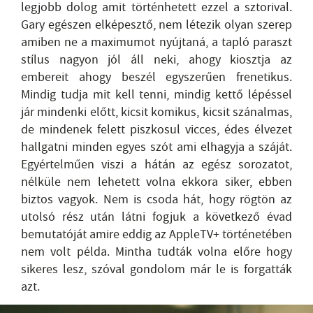
legjobb dolog amit történhetett ezzel a sztorival.
Gary egészen elképesztő, nem létezik olyan szerep
amiben ne a maximumot nyújtaná, a tapló paraszt
stílus nagyon jól áll neki, ahogy kiosztja az
embereit ahogy beszél egyszerűen frenetikus.
Mindig tudja mit kell tenni, mindig kettő lépéssel
jár mindenki előtt, kicsit komikus, kicsit szánalmas,
de mindenek felett piszkosul vicces, édes élvezet
hallgatni minden egyes szót ami elhagyja a száját.
Egyértelműen viszi a hátán az egész sorozatot,
nélküle nem lehetett volna ekkora siker, ebben
biztos vagyok. Nem is csoda hát, hogy rögtön az
utolsó rész után látni fogjuk a következő évad
bemutatóját amire eddig az AppleTV+ történetében
nem volt példa. Mintha tudták volna előre hogy
sikeres lesz, szóval gondolom már le is forgatták
azt.