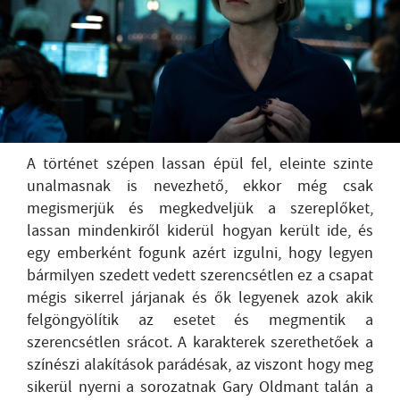
A történet szépen lassan épül fel, eleinte szinte
unalmasnak is nevezhető, ekkor még csak
megismerjük és megkedveljük a szereplőket,
lassan mindenkiről kiderül hogyan került ide, és
egy emberként fogunk azért izgulni, hogy legyen
bármilyen szedett vedett szerencsétlen ez a csapat
mégis sikerrel járjanak és ők legyenek azok akik
felgöngyölítik az esetet és megmentik a
szerencsétlen srácot. A karakterek szerethetőek a
színészi alakítások parádésak, az viszont hogy meg
sikerül nyerni a sorozatnak Gary Oldmant talán a