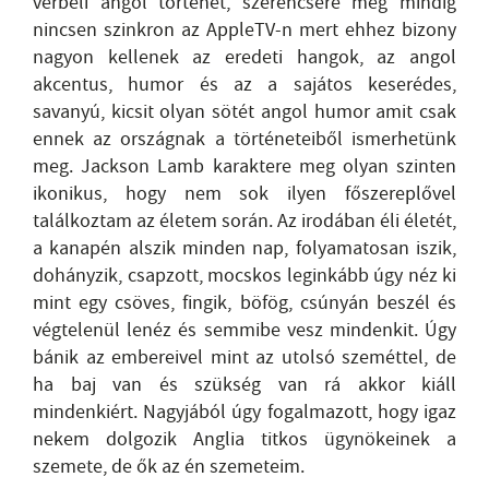
vérbeli angol történet, szerencsére még mindig
nincsen szinkron az AppleTV-n mert ehhez bizony
nagyon kellenek az eredeti hangok, az angol
akcentus, humor és az a sajátos keserédes,
savanyú, kicsit olyan sötét angol humor amit csak
ennek az országnak a történeteiből ismerhetünk
meg. Jackson Lamb karaktere meg olyan szinten
ikonikus, hogy nem sok ilyen főszereplővel
találkoztam az életem során. Az irodában éli életét,
a kanapén alszik minden nap, folyamatosan iszik,
dohányzik, csapzott, mocskos leginkább úgy néz ki
mint egy csöves, fingik, böfög, csúnyán beszél és
végtelenül lenéz és semmibe vesz mindenkit. Úgy
bánik az embereivel mint az utolsó szeméttel, de
ha baj van és szükség van rá akkor kiáll
mindenkiért. Nagyjából úgy fogalmazott, hogy igaz
nekem dolgozik Anglia titkos ügynökeinek a
szemete, de ők az én szemeteim.