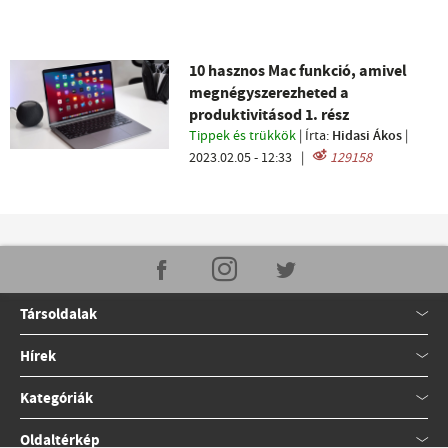
10 hasznos Mac funkció, amivel
megnégyszerezheted a
produktivitásod 1. rész
Tippek és trükkök
| Írta:
Hidasi Ákos
|
2023.02.05 - 12:33
|
129158
Társoldalak
Hírek
Kategóriák
Oldaltérkép