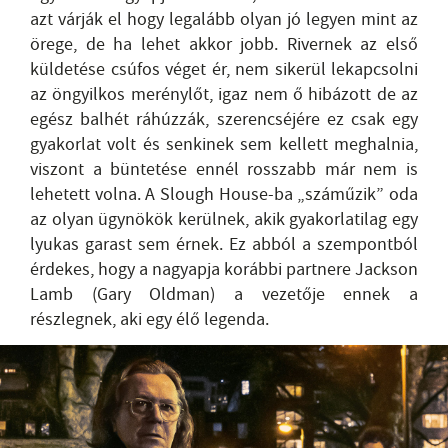
azt várják el hogy legalább olyan jó legyen mint az
örege, de ha lehet akkor jobb. Rivernek az első
küldetése csúfos véget ér, nem sikerül lekapcsolni
az öngyilkos merénylőt, igaz nem ő hibázott de az
egész balhét ráhúzzák, szerencséjére ez csak egy
gyakorlat volt és senkinek sem kellett meghalnia,
viszont a büntetése ennél rosszabb már nem is
lehetett volna. A Slough House-ba „száműzik” oda
az olyan ügynökök kerülnek, akik gyakorlatilag egy
lyukas garast sem érnek. Ez abból a szempontból
érdekes, hogy a nagyapja korábbi partnere Jackson
Lamb (Gary Oldman) a vezetője ennek a
részlegnek, aki egy élő legenda.