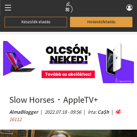
Készülék eladás
Hirdetésfeladás
Slow Horses・AppleTV+
AlmaBlogger
|
2022.07.18 - 09:56
|
Írta:
Ca$h
|
16112