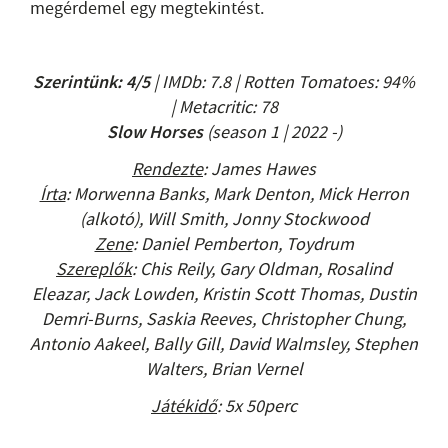
megérdemel egy megtekintést.
Szerintünk: 4/5
| IMDb: 7.8 | Rotten Tomatoes: 94%
| Metacritic: 78
Slow Horses
(season 1 | 2022 -)
Rendezte
: James Hawes
Írta
: Morwenna Banks, Mark Denton, Mick Herron
(alkotó), Will Smith, Jonny Stockwood
Zene
: Daniel Pemberton, Toydrum
Szereplők
: Chis Reily, Gary Oldman, Rosalind
Eleazar, Jack Lowden, Kristin Scott Thomas, Dustin
Demri-Burns, Saskia Reeves, Christopher Chung,
Antonio Aakeel, Bally Gill, David Walmsley, Stephen
Walters, Brian Vernel
Játékidő
: 5x 50perc