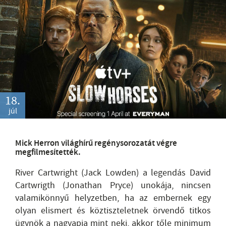
18.
júl
Mick Herron világhírű regénysorozatát végre
megfilmesítették.
River Cartwright (Jack Lowden) a legendás David
Cartwrigth (Jonathan Pryce) unokája, nincsen
valamikönnyű helyzetben, ha az embernek egy
olyan elismert és köztiszteletnek örvendő titkos
ügynök a nagyapja mint neki, akkor tőle minimum