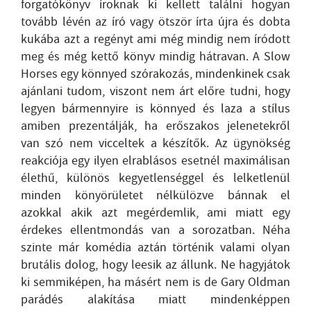
forgatókönyv íroknak ki kellett találni hogyan
tovább lévén az író vagy ötször írta újra és dobta
kukába azt a regényt ami még mindig nem íródott
meg és még kettő könyv mindig hátravan. A Slow
Horses egy könnyed szórakozás, mindenkinek csak
ajánlani tudom, viszont nem árt előre tudni, hogy
legyen bármennyire is könnyed és laza a stílus
amiben prezentálják, ha erőszakos jelenetekről
van szó nem vicceltek a készítők. Az ügynökség
reakciója egy ilyen elrablásos esetnél maximálisan
élethű, különös kegyetlenséggel és lelketlenül
minden könyörületet nélkülözve bánnak el
azokkal akik azt megérdemlik, ami miatt egy
érdekes ellentmondás van a sorozatban. Néha
szinte már komédia aztán történik valami olyan
brutális dolog, hogy leesik az állunk. Ne hagyjátok
ki semmiképen, ha másért nem is de Gary Oldman
parádés alakítása miatt mindenképpen