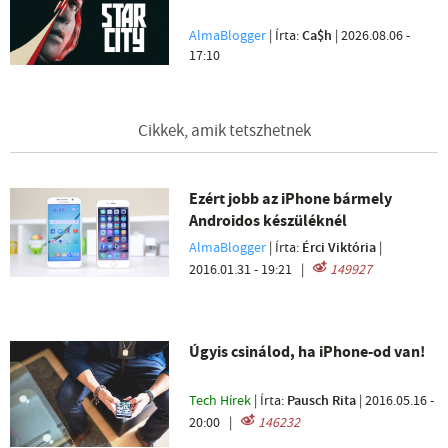
AlmaBlogger
| Írta:
Ca$h
|
2026.08.06 -
17:10
Cikkek, amik tetszhetnek
Ezért jobb az iPhone bármely
Androidos készüléknél
AlmaBlogger
| Írta:
Érci Viktória
|
2016.01.31 - 19:21
|
149927
Úgyis csinálod, ha iPhone-od van!
Tech Hírek
| Írta:
Pausch Rita
|
2016.05.16 -
20:00
|
146232