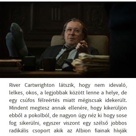
River Cartwrighton látszik, hogy nem idevaló,
lelkes, okos, a legjobbak között lenne a helye, de
egy csúfos félreértés miatt mégiscsak idekerült.
Mindent megtesz annak ellenére, hogy kikerüljön
ebből a pokolból, de nagyon úgy néz ki hogy sose
fog sikerülni, egyszer viszont egy szélső jobbos
radikális csoport akik az Albion fiainak hívják