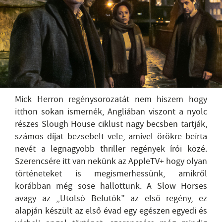
Mick Herron regénysorozatát nem hiszem hogy
itthon sokan ismernék, Angliában viszont a nyolc
részes Slough House ciklust nagy becsben tartják,
számos díjat bezsebelt vele, amivel örökre beírta
nevét a legnagyobb thriller regények írói közé.
Szerencsére itt van nekünk az AppleTV+ hogy olyan
történeteket is megismerhessünk, amikről
korábban még sose hallottunk. A Slow Horses
avagy az „Utolsó Befutók” az első regény, ez
alapján készült az első évad egy egészen egyedi és