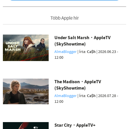
Több Apple hír
Under Salt Marsh・AppleTV
(SkyShowtime)
AlmaBlogger
| Írta:
Ca$h
|
2026.06.23 -
12:00
The Madison・AppleTV
(SkyShowtime)
AlmaBlogger
| Írta:
Ca$h
|
2026.07.28 -
12:00
Star City・AppleTV+