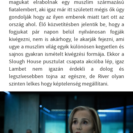
magukat elrabolnak egy muszlim származású
fiatalembert, aki igaz már itt született mégis ők úgy
gondolják hogy az ilyen emberek miatt tart ott az
ország ahol. Élő közvetítésben jelentik be, hogy a
fogjukat pár napon belül nyilvánosan fogják
kivégezni, nem is akárhogy, le akarják fejezni, ami
ugye a muszlim világ egyik különösen kegyetlen és
sajnos gyakran ismételt kivégzési formája. Ekkor a
Slough House pusztulat csapata akcióba lép, igaz
Lambet nem igazán érdekli a dolog és
legszívesebben tojna az egészre, de River olyan
szinten lelkes hogy képtelenség megállítani.